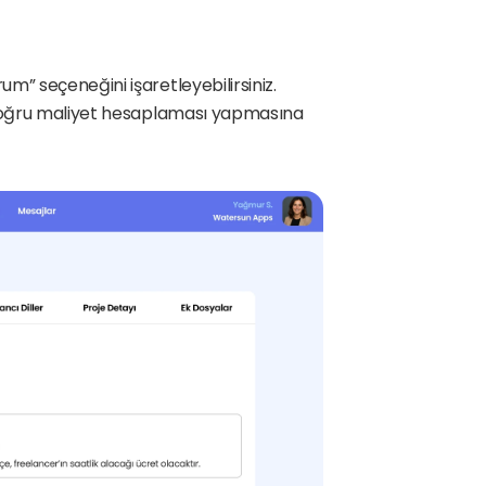
m” seçeneğini işaretleyebilirsiniz.
 doğru maliyet hesaplaması yapmasına 