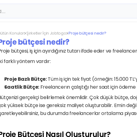
a…
Bütün Konular
Şirketler İçin Jobtogo
Proje bütçesi nedir?
Proje bütçesi nedir?
Proje bütçesi, iş için ayırdığınız tutarı ifade eder ve freelancer
İki farklı yöntem vardır:
Proje Bazlı Bütçe:
 Tüm iş için tek fiyat (örneğin: 15.000 TL
Saatlik Bütçe:
 Freelancerın çalıştığı her saat için ödeme 
Bütçenizi gerçekçi belirlemek önemlidir. Çok düşük bütçe, doğ
çok yüksek bütçe ise gereksiz maliyet oluşturabilir. Emin deği
işaretleyebilirsiniz, bu durumda freelancerlar ortalama piyasa 
Proje Bütçesi Nasıl Oluşturulur?