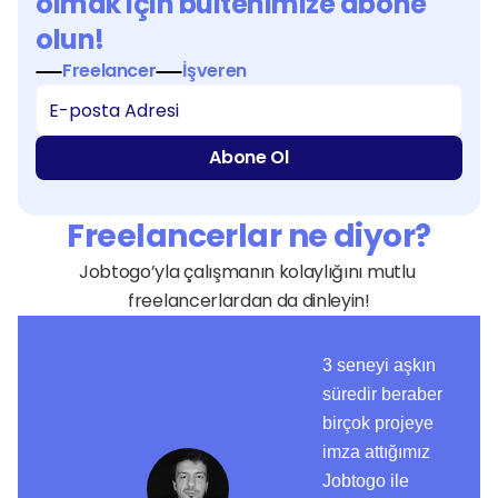
olmak için bültenimize abone 
olun!
Freelancer
İşveren
Abone Ol
Freelancerlar ne diyor?
Jobtogo’yla çalışmanın kolaylığını mutlu 
freelancerlardan da dinleyin!
3 seneyi aşkın
süredir beraber
birçok projeye
imza attığımız
Jobtogo ile