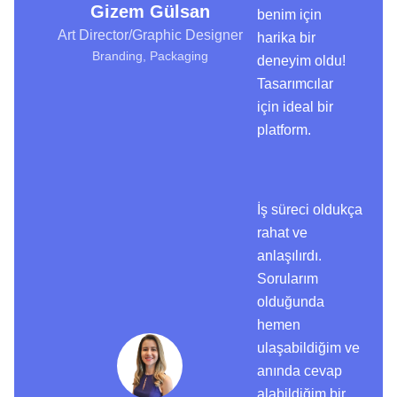
Gizem Gülsan
benim için
Art Director/Graphic Designer
harika bir
Branding, Packaging
deneyim oldu!
Tasarımcılar
için ideal bir
platform.
İş süreci oldukça
rahat ve
anlaşılırdı.
Sorularım
olduğunda
hemen
ulaşabildiğim ve
anında cevap
alabildiğim bir