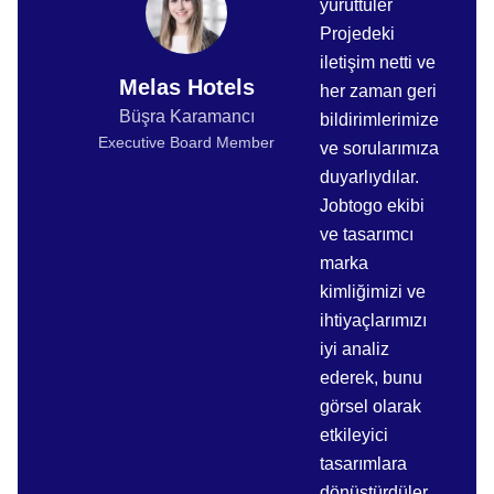
yürüttüler
Projedeki
iletişim netti ve
Melas Hotels
her zaman geri
Büşra Karamancı
bildirimlerimize
Executive Board Member
ve sorularımıza
duyarlıydılar.
Jobtogo ekibi
ve tasarımcı
marka
kimliğimizi ve
ihtiyaçlarımızı
iyi analiz
ederek, bunu
görsel olarak
etkileyici
tasarımlara
dönüştürdüler.