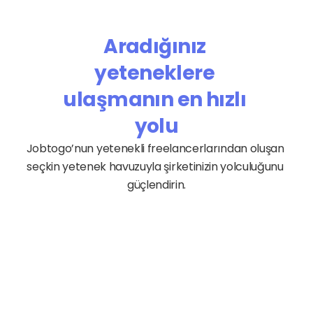
Aradığınız 
yeteneklere 
ulaşmanın en hızlı 
yolu
Jobtogo’nun yetenekli freelancerlarından oluşan 
seçkin yetenek havuzuyla şirketinizin yolculuğunu 
güçlendirin.
Sitesi 
Yazılım 
İ
ulumu
Geliştirme