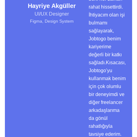
Hayriye Akgüller
rahat hissettirdi.
UI/UX Designer
İhtiyacım olan işi
Figma, Design System
bulmamı
sağlayarak,
Jobtogo benim
kariyerime
değerli bir katkı
sağladı.Kısacası,
Jobtogo'yu
kullanmak benim
için çok olumlu
bir deneyimdi ve
diğer freelancer
arkadaşlarıma
da gönül
rahatlığıyla
tavsiye ederim.