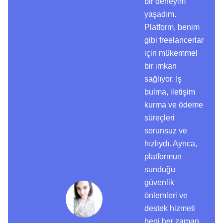
bir deneyim
yaşadım.
Platform, benim
gibi freelancerlar
için mükemmel
bir imkan
sağlıyor. İş
bulma, iletişim
kurma ve ödeme
süreçleri
sorunsuz ve
hızlıydı. Ayrıca,
platformun
sunduğu
güvenlik
önlemleri ve
destek hizmeti
beni her zaman