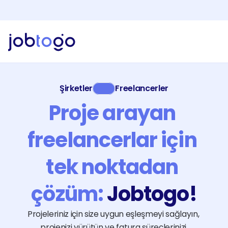
Yapay Zeka Özelliklerini Keşfet!
Yeni
Jobtogo'y
Kaydol
Gör
Freelancer
Şirketler
Freelancerler
Hizmetlerimiz
Proje arayan 
İşveren
Faturalandırma
freelancerlar için 
Kaynaklar
EN
tek noktadan 
Giriş Yap
çözüm: 
Jobtogo!
Kaydol
Projeleriniz için size uygun eşleşmeyi sağlayın, 
projenizi yürütün ve fatura süreçlerinizi 