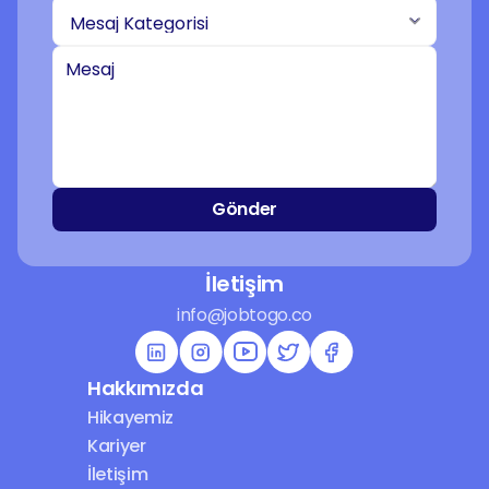
Gönder
İletişim
info@jobtogo.co
Hakkımızda
Hikayemiz
Kariyer
İletişim