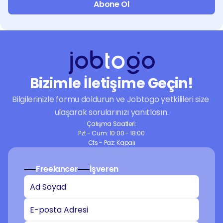
Abone Ol
Bizimle İletişime Geçin!
Bilgilerinizle formu doldurun ve Jobtogo yetkilileri size 
ulaşarak sorularınızı yanıtlasın.
Çalışma Saatleri:
Pzt - Cum: 10:00 - 18:00
Cts - Paz: Kapalı
Freelancer
İşveren