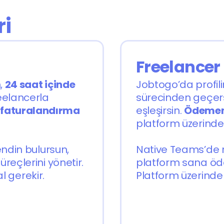
ri
Freelancer
 
24 saat içinde
Jobtogo’da profili
elancerla 
sürecinden geçers
 
faturalandırma
eşleşirsin. 
Ödemen
platform üzerinde
ndin bulursun, 
Native Teams’de m
eçlerini yönetir. 
platform sana öde
l gerekir.
Platform üzerinde