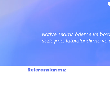
Native Teams ödeme ve bordro
sözleşme, faturalandırma ve ö
Referanslarımız