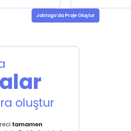
Jobtogo'da Proje Oluştur
a
alar
ura oluştur
reci 
tamamen 