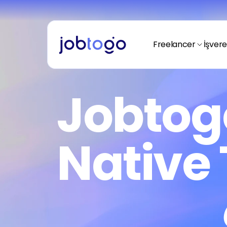
Ödeme Alma
Freelancerım nasıl ödeme almalıyım?
Ödeme Yapma
İşverenim nasıl ödeme yapmalıyım?
Freelancer
İşver
Fiyatlandırma
Nasıl çalışır?
Jobtog
Freelancer
Freelancerım
Spacetogo
Nasıl başlayacağım?
Avantajları nedir?
Hikayemiz
Blogtogo
Native
Jobtogo kimdir?
Kaynaklar nerede?
Fiyatlandırma
Ödeme Alma
Nasıl çalışır?
Yasal uyumluluk nedir?
Fiyatlandırma
Ödeme Alma
Nasıl çalışır?
Yasal uyumluluk nedir?