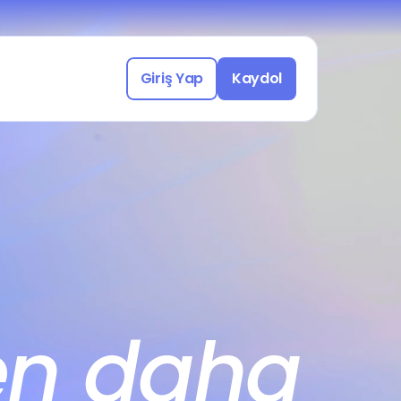
Yasal Uyumlu Çalışmak için 
a katılın!
üşme Ayarla
Giriş Yap
Kaydol
Freelance işleri keşfetmek için 
a katılın!
üşme Ayarla
en daha