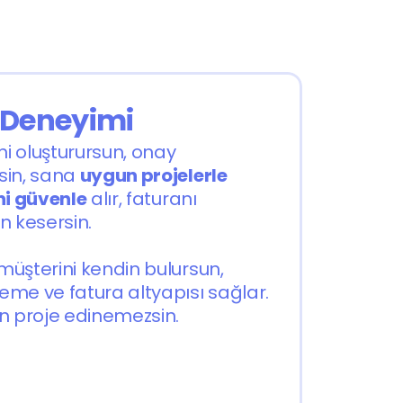
 Deneyimi
ni oluşturursun, onay 
in, sana 
uygun projelerle
i güvenle
 alır, faturanı 
n kesersin.
üşterini kendin bulursun, 
me ve fatura altyapısı sağlar. 
n proje edinemezsin.