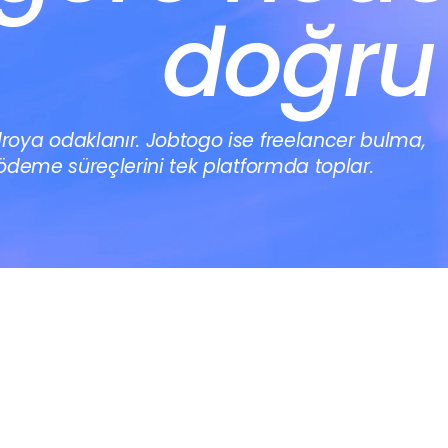
doğru
ya odaklanır. Jobtogo ise freelancer bulma, 
deme süreçlerini tek platformda toplar. 