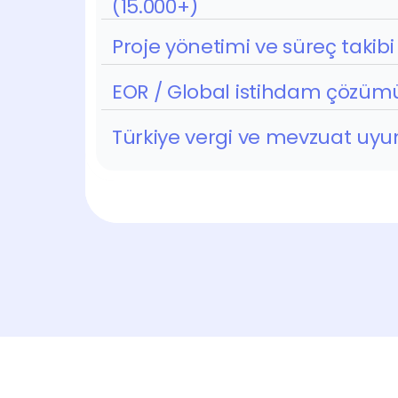
(15.000+)
Proje yönetimi ve süreç takibi
EOR / Global istihdam çözüm
Türkiye vergi ve mevzuat uy
Türkiye’de 
freel