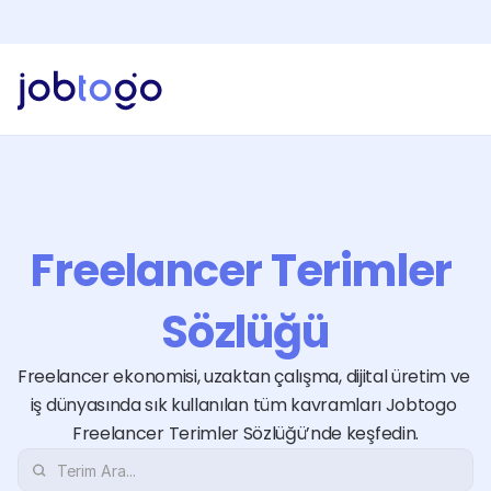
Yapay Zeka Özelliklerini Keşfet!
Yeni
Jobtogo'y
Kaydol
Gör
Freelancer
Hizmetlerimiz
İşveren
Freelancer Terimler 
Faturalandırma
Kaynaklar
EN
Sözlüğü
Giriş Yap
Freelancer ekonomisi, uzaktan çalışma, dijital üretim ve 
iş dünyasında sık kullanılan tüm kavramları Jobtogo 
Kaydol
Freelancer Terimler Sözlüğü’nde keşfedin.