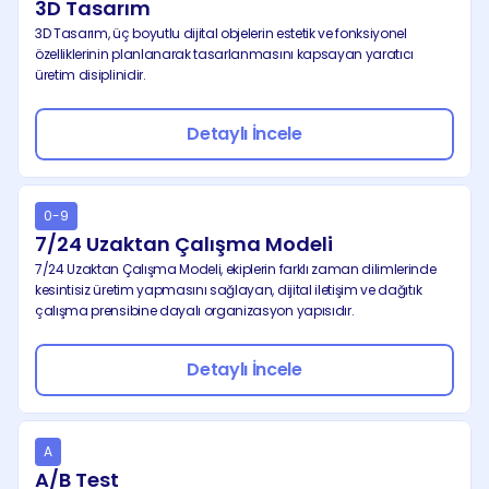
3D Tasarım
3D Tasarım, üç boyutlu dijital objelerin estetik ve fonksiyonel 
özelliklerinin planlanarak tasarlanmasını kapsayan yaratıcı 
üretim disiplinidir.
Detaylı İncele
0-9
7/24 Uzaktan Çalışma Modeli
7/24 Uzaktan Çalışma Modeli, ekiplerin farklı zaman dilimlerinde 
kesintisiz üretim yapmasını sağlayan, dijital iletişim ve dağıtık 
çalışma prensibine dayalı organizasyon yapısıdır.
Detaylı İncele
A
A/B Test