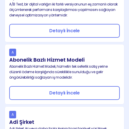
A/B Test, bir dijital varlığın iki farklı versiyonunun eş zamanlı olarak 
ölçümlenerek performans karşılaştırması yapılmasını sağlayan 
deneysel optimizasyon yöntemidir.
Detaylı İncele
A
Abonelik Bazlı Hizmet Modeli
Abonelik Bazlı Hizmet Modeli, hizmetin tek seferlik satış yerine 
düzenli ödeme karşılığında süreklilikle sunulduğu ve gelir 
öngörülebilirliği sağlayan iş modelidir.
Detaylı İncele
A
Adi Şirket
Adi Şirket, iki veya daha fazla kişinin ticari faaliyet yürütmek 