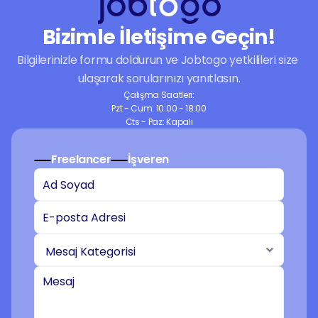
Bizimle İletişime Geçin!
Bilgilerinizle formu doldurun ve Jobtogo yetkilileri size 
ulaşarak sorularınızı yanıtlasın.
Çalışma Saatleri:
Pzt - Cum: 10:00 - 18:00
Cts - Paz: Kapalı
Freelancer
İşveren