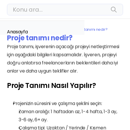
Konu ara…
Bütün Konular
Şirketler İçin Jobtogo
Proje tanımı nedir?
Anasayfa
Proje tanımı nedir?
Çözümlerimiz
Proje tanımı, işverenin açacağı projeyi netleştirmesi 
Blog
için aşağıdaki bilgileri kapsamalıdır. İşveren, projeyi 
Ödeme Yapma
doğru anlatırsa freelancerların beklentileri daha iyi 
Ödeme Alma
anlar ve daha uygun teklifler alır.
Başarı Hikayelerimiz
İletişime Geç
Proje Tanımı Nasıl Yapılır?
İşverenler İçin Jobtogo
Proje Nasıl Oluşturulur?
Freelancer tekliflerini nasıl 
Projenizin süresini ve çalışma şeklini seçin:
değerlendiririm?
Zaman aralığı: 1 haftadan az, 1-4 hafta, 1-3 ay, 
Ödemeleri nasıl ve ne zaman 
3-6 ay, 6+ ay.
gerçekleştiririm?
Çalışma tipi: Uzaktan / Yerinde / Kısmen 