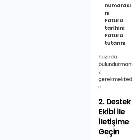
numarası
nı
Fatura 
tarihini
Fatura 
tutarını
hazırda 
bulundurmanı
z 
gerekmekted
ir.
2. Destek 
Ekibi ile 
İletişime 
Geçin