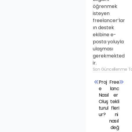
öğrenmek 
isteyen 
freelancer’lar
ın destek 
ekibine e-
posta yoluyla 
ulaşması 
gerekmekted
ir.
Son Güncellenme Tar
Proj
Free
e 
lanc
Nasıl 
er 
Oluş
tekli
turul
fleri
ur?
ni 
nasıl 
değ