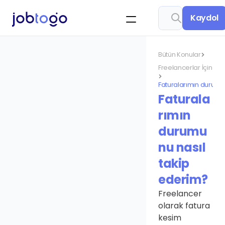
Konu ar
Kaydol
Bütün Konular
Freelancerlar İçin Jo
Faturalarımın durumun
Faturala
rımın 
durumu
nu nasıl 
takip 
ederim? 
Freelancer 
olarak fatura 
kesim 