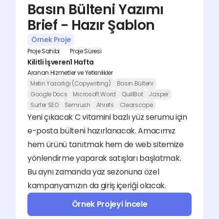
Basın Bülteni Yazımı 
Brief - Hazır Şablon
Örnek Proje
Proje Sahibi
Proje Süresi
Kilitli İşveren
1 Hafta
Aranan Hizmetler ve Yetkinlikler
Metin Yazarlığı (Copywriting)
Basın Bülteni
Google Docs
Microsoft Word
QuillBot
Jasper
Surfer SEO
Semrush
Ahrefs
Clearscope
Yeni çıkacak C vitamini bazlı yüz serumu için 
e-posta bülteni hazırlanacak. Amacımız 
hem ürünü tanıtmak hem de web sitemize 
yönlendirme yaparak satışları başlatmak. 
Bu aynı zamanda yaz sezonuna özel 
kampanyamızın da giriş içeriği olacak.
Örnek Projeyi İncele