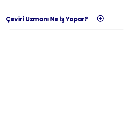
Çeviri Nedir?
Çeviri, bir dildeki yazılı veya sözlü iletinin, anlam 
bütünlüğünü ve üslubunu koruyarak başka bir 
dile aktarılması sürecidir. Bu hizmet, sadece 
kelimelerin karşılıklarını bulmak değil; kaynak 
metindeki duyguyu, teknik terimleri ve kültürel 
bağlamı hedef dile en uygun şekilde 
uyarlamayı kapsar. Temelde çeviri, farklı dilleri 
konuşan taraflar arasında köprü kurarak 