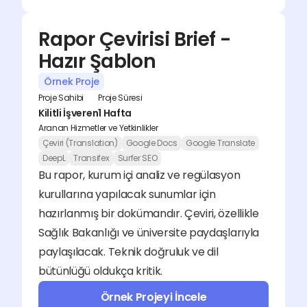
Rapor Çevirisi Brief - 
Hazır Şablon
Örnek Proje
Proje Sahibi
Proje Süresi
Kilitli İşveren
1 Hafta
Aranan Hizmetler ve Yetkinlikler
Çeviri (Translation)
Google Docs
Google Translate
DeepL
Transifex
Surfer SEO
Bu rapor, kurum içi analiz ve regülasyon 
kurullarına yapılacak sunumlar için 
hazırlanmış bir dokümandır. Çeviri, özellikle 
Sağlık Bakanlığı ve üniversite paydaşlarıyla 
paylaşılacak. Teknik doğruluk ve dil 
bütünlüğü oldukça kritik.
Örnek Projeyi İncele