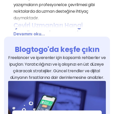
yazışmaların profesyonelce çevrilmesi gibi 
noktalarda da uzman desteğine ihtiyaç 
duymaktadır.
Çeviri Uzmanları Hangi 
Sektörlere Hizmet Verir?
Devamını oku…
Çeviri hizmeti, küresel ticari hacmini artırmak 
isteyen e-ticaret, teknoloji, hukuk, tıp ve 
Blogtogo'da keşfe çıkın
turizm gibi tüm sektörler için stratejik bir 
Freelancer ve işverenler için kapsamlı rehberler ve 
gereksinimdir. Bir oyun geliştiricisi hikayesini 
ipuçları. Yaratıcılığınızı ve iş akışınızı en üst düzeye 
farklı dillerdeki oyunculara sevdirmek için bu 
çıkaracak stratejiler. Güncel trendler ve dijital 
hizmeti alırken; bir makine üreticisi kullanım 
dünyanın fırsatlarına dair derinlemesine analizler.
kılavuzlarının teknik doğruluğu için uzman 
desteğine başvurur. Freelance uzmanlar 
eğitim, kozmetik, finans ve yazılım gibi farklı 
sahaların terminolojisine hakimiyetleri 
sayesinde her işletmenin uluslararası 
pazardaki sesi olurlar.