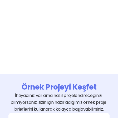
iletişimin önündeki dil engelini ortadan kaldıran 
profesyonel bir anlamlandırma sürecidir.
Daha Fazla Yetenek Ara
Örnek Projeyi Keşfet
İhtiyacınız var ama nasıl projelendireceğinizi 
bilmiyorsanız, sizin için hazırladığımız örnek proje 
brieflerini kullanarak kolayca başlayabilirsiniz.