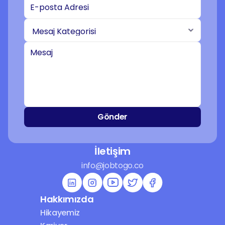
Gönder
İletişim
info@jobtogo.co
Hakkımızda
Hikayemiz