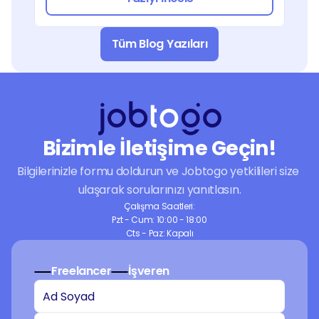
Tüm Blog Yazıları
Bizimle İletişime Geçin!
Bilgilerinizle formu doldurun ve Jobtogo yetkilileri size 
ulaşarak sorularınızı yanıtlasın.
Çalışma Saatleri:
Pzt - Cum: 10:00 - 18:00
Cts - Paz: Kapalı
Freelancer
İşveren