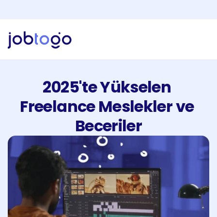
Yapay Zeka Özelliklerini Keşfet!
Yeni
Jobtogo'y
Kaydol
Gör
Freelancer
2025'te Yükselen 
Hizmetlerimiz
İşveren
Freelance Meslekler ve 
Faturalandırma
Beceriler
Kaynaklar
EN
Giriş Yap
Kaydol