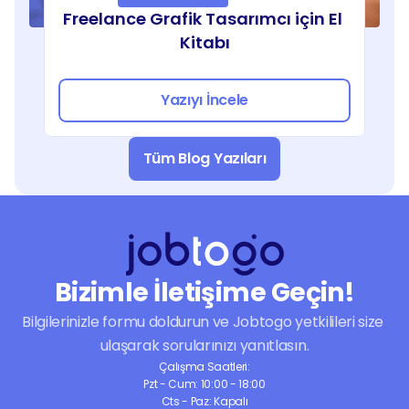
Freelance Grafik Tasarımcı için El 
Kitabı
Yazıyı İncele
Tüm Blog Yazıları
Bizimle İletişime Geçin!
Bilgilerinizle formu doldurun ve Jobtogo yetkilileri size 
ulaşarak sorularınızı yanıtlasın.
Çalışma Saatleri:
Pzt - Cum: 10:00 - 18:00
Cts - Paz: Kapalı