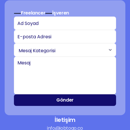
Freelancer
İşveren
Gönder
İletişim
info@jobtogo.co