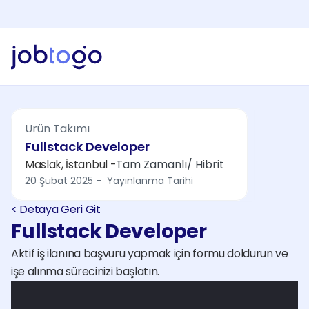
Yapay Zeka Özelliklerini Keşfet!
Yeni
Jobtogo'y
Kaydol
Gör
Freelancer
Hizmetlerimiz
Ürün Takımı
İşveren
Fullstack Developer
Faturalandırma
Maslak, İstanbul -
Tam Zamanlı
/ 
Hibrit
Kaynaklar
20 Şubat 2025 -  Yayınlanma Tarihi
EN
< Detaya Geri Git
Giriş Yap
Fullstack Developer
Aktif iş ilanına başvuru yapmak için formu doldurun ve 
Kaydol
işe alınma sürecinizi başlatın.