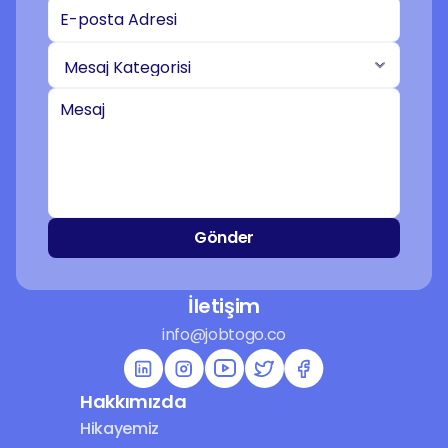
Gönder
İletişim
info@jobtogo.co
Hakkımızda
Hikayemiz