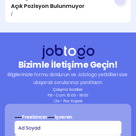
Açık Pozisyon Bulunmuyor
/ 
Bizimle İletişime Geçin!
Bilgilerinizle formu doldurun ve Jobtogo yetkilileri size 
ulaşarak sorularınızı yanıtlasın.
Çalışma Saatleri:
Pzt - Cum: 10:00 - 18:00
Cts - Paz: Kapalı
Freelancer
İşveren