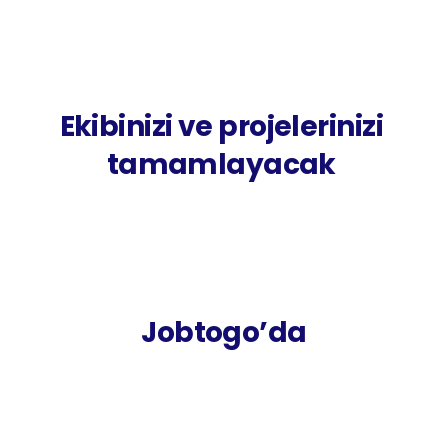
Ekibinizi ve projelerinizi 
tamamlayacak 
Video, Tasarım,
Fotoğraf, Çeviri,
Ürün Yönetimi, Müzik,
Danışmanlık,
Jobtogo’da
Projeleriniz için hızlıca 
freelancer teklifleri alın
Ücretsiz kaydolun, projelerinizi yayınlayın ve 