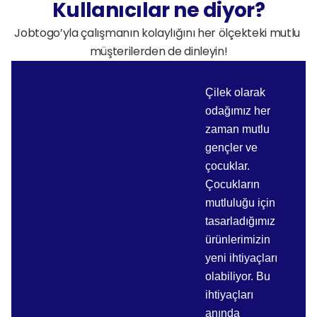
Ajansınızın aldığı tüm freelance hizmetlerin 
Ödeme takibini Jobtogo'ya bırakın, ajansınız 
Kullanıcılar ne diyor?
faturaları otomatik düzenlensin. Müşteri 
freelancerlara ödemeleri ve vadeleriyle 
Jobtogo’yla çalışmanın kolaylığını her ölçekteki mutlu 
projelerindeki harcamaları kolayca 
uğraşmasın. Teslim sonrası tüm ödemeler 
müşterilerden de dinleyin!
muhasebeleştirin
otomatik gerçekleşsin
Çilek olarak
odağımız her
zaman mutlu
gençler ve
çocuklar.
Çocukların
mutluluğu için
tasarladığımız
ürünlerimizin
yeni ihtiyaçları
olabiliyor. Bu
ihtiyaçları
anında