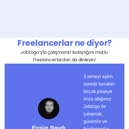
Freelancerlar ne diyor?
Jobtogo’yla çalışmanın kolaylığını mutlu 
freelancerlardan da dinleyin!
3 seneyi aşkın
süredir beraber
birçok projeye
imza attığımız
Jobtogo ile
çalışmak,
güvenilir ve
Ergün Baydı
freelancerlar