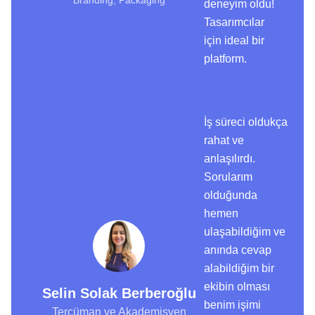
Branding, Packaging
deneyim oldu!
Tasarımcılar
için ideal bir
platform.
İş süreci oldukça
rahat ve
anlaşılırdı.
Sorularım
olduğunda
hemen
ulaşabildiğim ve
anında cevap
alabildiğim bir
ekibin olması
Selin Solak Berberoğlu
benim işimi
Tercüman ve Akademisyen