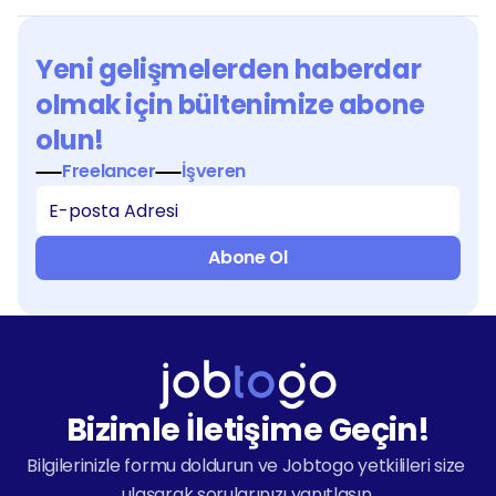
Yeni gelişmelerden haberdar 
olmak için bültenimize abone 
olun!
Freelancer
İşveren
Abone Ol
Bizimle İletişime Geçin!
Bilgilerinizle formu doldurun ve Jobtogo yetkilileri size 
ulaşarak sorularınızı yanıtlasın.