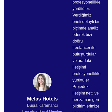
profesyonellikle
yürüttüler.
Verdiğimiz
briefi detaylı bir
biçimde analiz
ederek bizi
doğru
freelancer ile
buluşturdular
ve aradaki
iletişimi
profesyonellikle
yürüttüler
Projedeki
iletişim netti ve
Melas Hotels
her zaman geri
Büşra Karamancı
bildirimlerimize
Executive Board Member