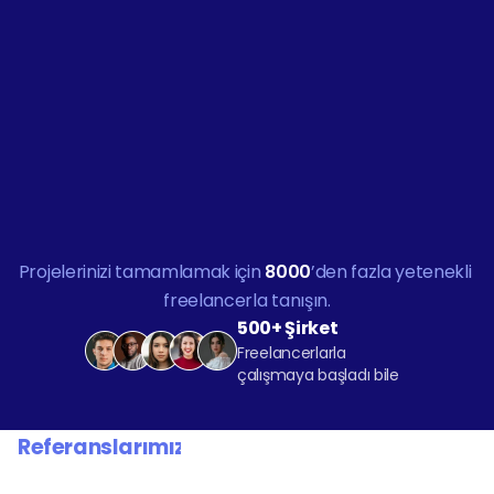
Ajansınızın ilk 
projesinde 
%10 indirim 
Jobtogo'dan!
Projelerinizi tamamlamak için 
8000
’den fazla yetenekli 
freelancerla tanışın.
500+ Şirket
Freelancerlarla 
çalışmaya başladı bile
Referanslarımız