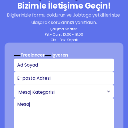
Bizimle İletişime Geçin!
Bilgilerinizle formu doldurun ve Jobtogo yetkilileri size 
ulaşarak sorularınızı yanıtlasın.
Çalışma Saatleri:
Pzt - Cum: 10:00 - 18:00
Cts - Paz: Kapalı
Freelancer
İşveren