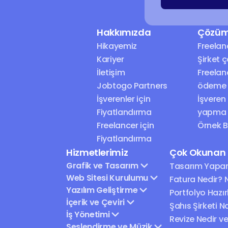
Hakkımızda
Çözüm
Hikayemiz
Freelan
Kariyer
Şirket 
İletişim
Freelan
Jobtogo Partners
ödeme
İşverenler için 
İşveren
Fiyatlandırma
yapma
Freelancer için 
Örnek Br
Fiyatlandırma
Hizmetlerimiz
Çok Okunan İ
Grafik ve Tasarım
Tasarım Yapar
Web Sitesi Kurulumu
Fatura Nedir? N
Yazılım Geliştirme
Portfolyo Hazı
İçerik ve Çeviri
Şahıs Şirketi Na
İş Yönetimi
Revize Nedir ve 
Seslendirme ve Müzik