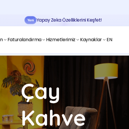
Yapay Zeka Özelliklerini Keşfet!
Yeni
Jobtogo'y
Kaydol
Gör
en
Faturalandırma
Hizmetlerimiz
Kaynaklar
EN
Jobtogo'y
Kaydol
Gör