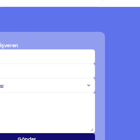
İşveren
Gönder