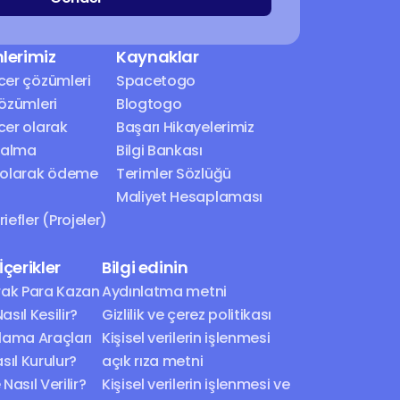
lerimiz
Kaynaklar
cer çözümleri
Spacetogo
çözümleri
Blogtogo
cer olarak 
Başarı Hikayelerimiz
 alma
Bilgi Bankası
 olarak ödeme 
Terimler Sözlüğü
Maliyet Hesaplaması
iefler (Projeler)
çerikler
Bilgi edinin
ak Para Kazan
Aydınlatma metni
asıl Kesilir?
Gizlilik ve çerez politikası
rlama Araçları
Kişisel verilerin işlenmesi 
sıl Kurulur?
açık rıza metni
Nasıl Verilir?
Kişisel verilerin işlenmesi ve 