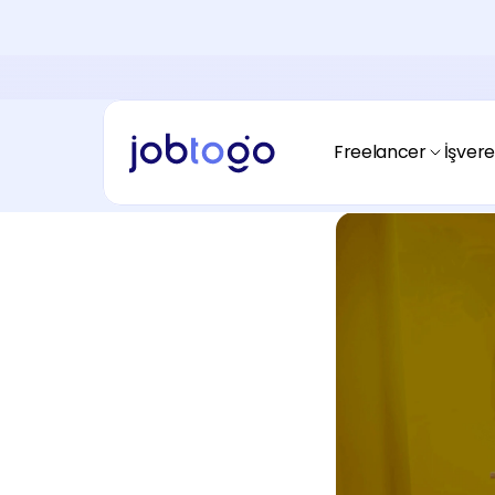
Yasal Uyumluluk
Ödeme Alma
Freelancerım nasıl ödeme almalıyım?
Ödeme Yapma
İşverenim nasıl ödeme yapmalıyım?
Freelancer
İşver
Fiyatlandırma
Nasıl çalışır?
Freelancer
Freelancerım
Spacetogo
Nasıl başlayacağım?
Avantajları nedir?
Hikayemiz
Blogtogo
Jobtogo kimdir?
Kaynaklar nerede?
Fiyatlandırma
Ödeme Alma
Nasıl çalışır?
Yasal uyumluluk nedir?
Fiyatlandırma
Ödeme Alma
Nasıl çalışır?
Yasal uyumluluk nedir?