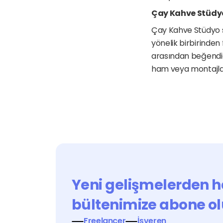
Çay Kahve Stüdy
Çay Kahve Stüdyo s
yönelik birbirinden
arasından beğendiğin
ham veya montajlanıp
Yeni gelişmelerden h
bültenimize abone ol
Freelancer
İşveren