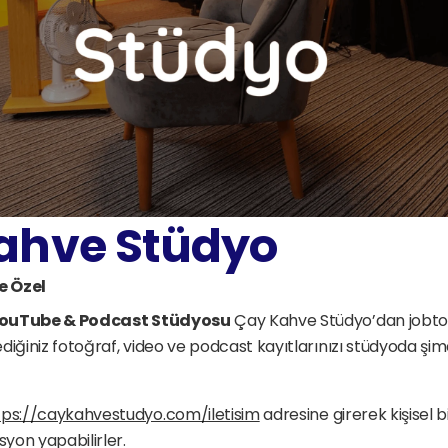
ahve Stüdyo
e Özel
ouTube & Podcast Stüdyosu
ediğiniz fotoğraf, video ve podcast kayıtlarınızı stüdyoda şim
tps://caykahvestudyo.com/iletisim
 adresine girerek kişisel bi
yon yapabilirler.