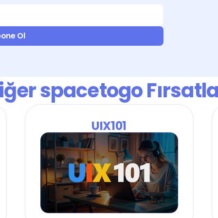
one Ol
iğer spacetogo Fırsatla
UIX101