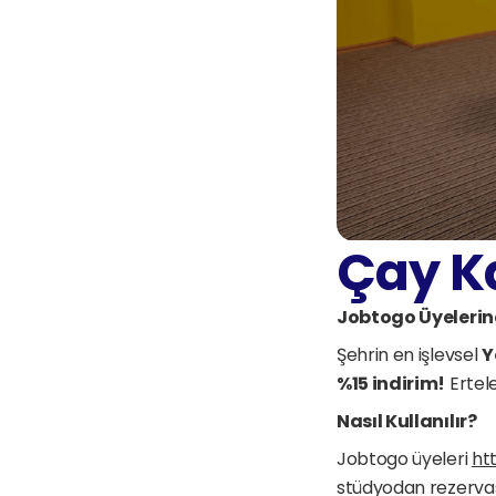
Çay K
Jobtogo Üyelerin
Şehrin en işlevsel 
Y
%15 indirim!
 Ertel
Nasıl Kullanılır?
Jobtogo üyeleri 
ht
stüdyodan rezervas