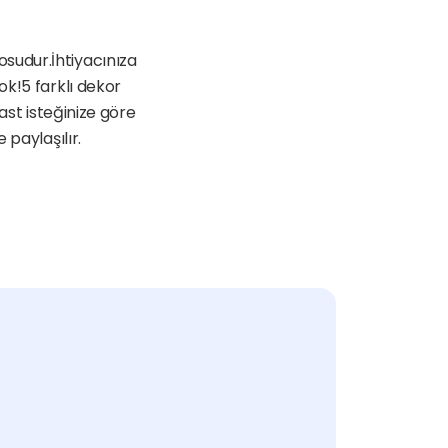
udur.İhtiyacınıza 
k!5 farklı dekor 
ast isteğinize göre 
 paylaşılır.