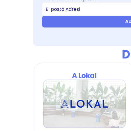
Ab
D
A Lokal