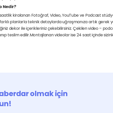
o Nedir?
aatlik kiralanan Fotoğraf, Video, YouTube ve Podcast stüdyos
 farklı planlarla teknik detaylarda uğraşmanıza artık gerek yo
iz dekor ile içerikleriniz çekebilirsiniz. Çekilen video – podc
 teslim edilir.Montajlanan videolar ise 24 saat içinde sizinle
aberdar olmak için 
un!