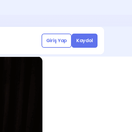
Yasal Uyumlu Çalışmak için 
a katılın!
üşme Ayarla
Giriş Yap
Kaydol
Freelance işleri keşfetmek için 
a katılın!
üşme Ayarla