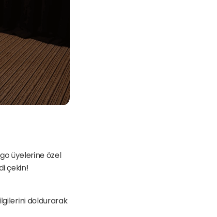
 Çay Kahve Stüdyo’dan jobtogo üyelerine özel 
di çekin!
lgilerini doldurarak 