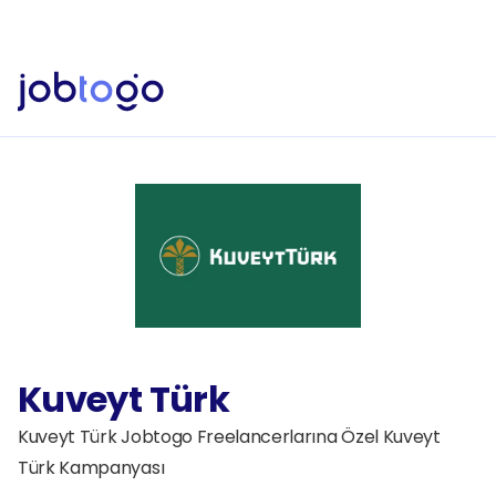
Yapay Zeka Özelliklerini Keşfet!
Yeni
Jobtogo'y
Kaydol
Gör
Freelancer
Hizmetlerimiz
İşveren
Faturalandırma
Kaynaklar
EN
Giriş Yap
Kuveyt Türk
Kaydol
Kuveyt Türk Jobtogo Freelancerlarına Özel Kuveyt 
Türk Kampanyası