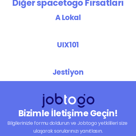
Diğer spacetogo Fırsatları
A Lokal
UIX101
Jestiyon
Bizimle İletişime Geçin!
Bilgilerinizle formu doldurun ve Jobtogo yetkilileri size 
ulaşarak sorularınızı yanıtlasın.