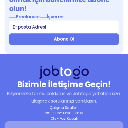
olun!
Freelancer
İşveren
Abone Ol
Bizimle İletişime Geçin!
Bilgilerinizle formu doldurun ve Jobtogo yetkilileri size 
ulaşarak sorularınızı yanıtlasın.
Çalışma Saatleri:
Pzt - Cum: 10:00 - 18:00
Cts - Paz: Kapalı