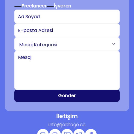
Freelancer
İşveren
Gönder
İletişim
info@jobtogo.co