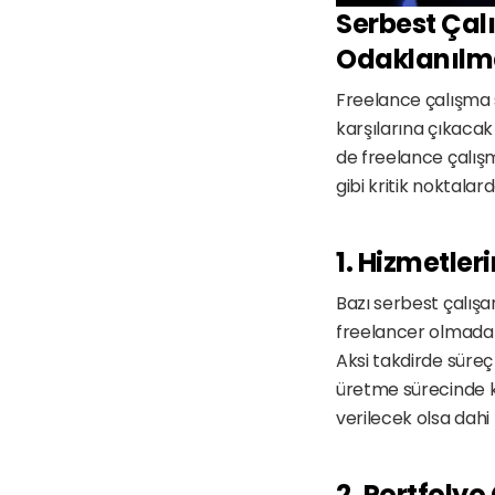
Serbest Çalı
Odaklanılma
Freelance çalışma s
karşılarına çıkacak 
de freelance çalışm
gibi kritik noktalar
1. Hizmetler
Bazı serbest çalışan
freelancer olmadan 
Aksi takdirde süreç 
üretme sürecinde ka
verilecek olsa dahi
2. Portfolyo