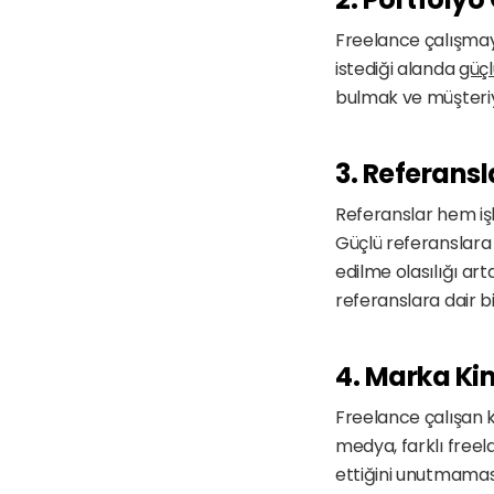
Freelance çalışmay
istediği alanda 
güçl
bulmak ve müşteriyi
3. Referans
Referanslar hem işl
Güçlü referanslara 
edilme olasılığı art
referanslara dair b
4. Marka Ki
Freelance çalışan ki
medya, farklı freel
ettiğini unutmaması