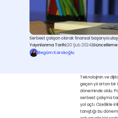
Serbest çalışan olarak finansal başarıya ulaş
Yayınlanma Tarihi:
20 Şub 2024
|
Güncelleme T
Begüm Karslıoğlu
Teknolojinin ve dij
geçen yıl artan bir
döneminde oldu. Pa
serbest çalışma tarz
yol açtı. Özellikle i
tanıştığı bu dönemd