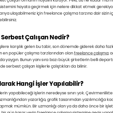
best çalışan olmanın hayalini kuruyor. Peki, bu ne kadar mümk
sistemini hayata geçirmek için nelere dikkat etmek gerekiyo
rıya ulaşabilmeniz için freelance çalışma tarzına dair sizin iç
ilirsiniz. 
 Serbest Çalışan Nedir?
şilere karşılık gelen bu tabir, son dönemde giderek daha faz
 en popüler çalışma tarzlarından olan 
freelance çalışma
; 
ında yaygın. Bunun yanı sıra bazı büyük şirketlerin belli depa
 serbest çalışan kişilerle çalıştıkları da bilinir. 
arak Hangi İşler Yapılabilir?
ilerin yapabileceği işlerin neredeyse sınırı yok. Çevirmenlikt
 uzmanlığından yazarlığa, grafik tasarımdan yazılımcılığa ka
 yapmak mümkün. Bir uzmanlığı olan ya da daha önce bir işle
r; bir gün karar verip freelance çalışma sistemine geçiş yapabi