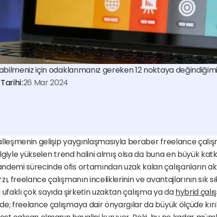
abilmeniz için odaklanmanız gereken 12 noktaya değindiğimiz 
arihi:
26 Mar 2024
italleşmenin gelişip yaygınlaşmasıyla beraber freelance çalış
 ilgiyle yükselen trend halini almış olsa da buna en büyük kat
ndemi sürecinde ofis ortamından uzak kalan çalışanların akl
ı, freelance çalışmanın inceliklerinin ve avantajlarının sık sı
rili ufaklı çok sayıda şirketin uzaktan çalışma ya da 
e; freelance çalışmaya dair önyargılar da büyük ölçüde kırıldı