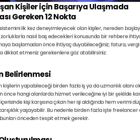
şan Kişiler için Başarıya Ulaşmada 
sı Gereken 12 Nokta
istemini ilk kez deneyimleyecek olan kişiler, nereden başlay
zorluklarla nasıl baş edecekleri konusunda bir rehbere ihtiyaç 
aya başlamadan önce ihtiyaç duyabileceğiniz; fatura, vergi ve 
da dikkat etmeniz gerekenlere göz atabilirsiniz.
in Belirlenmesi
 kişilerin yapabileceği birden fazla iş ya da uzmanlık alanı ola
önce hangi alanlarda hizmet verileceğine iyi bir şekilde kar
içerisinde kişi karşısına çıkan her işi aldığında hem verimi düş
rışıklık yaşayabilir. Bu nedenle birden fazla işte freelancer 
 bunları önceden tespit etmek gerekir. 
 Oluşturulması