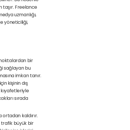
 taşır. Freelance 
medya uzmanlığı, 
 yöneticiliği, 
noktalardan bir 
ği sağlayan bu 
asına imkan tanır. 
n kişinin dış 
yafetleriyle 
akları sırada 
ortadan kaldırır. 
trafik büyük bir 