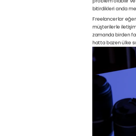
problem olabilir ve e
bitirdikleri anda m
Freelancerlar eğer bi
müşterilerle iletişim
zamanda birden fazla 
hatta bazen ülke sın