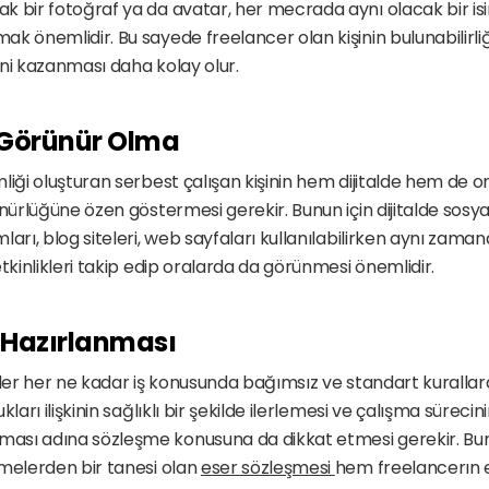
k bir fotoğraf ya da avatar, her mecrada aynı olacak bir is
k önemlidir. Bu sayede freelancer olan kişinin bulunabilirliği
ni kazanması daha kolay olur. 
 Görünür Olma
iği oluşturan serbest çalışan kişinin hem dijitalde hem de onl
ünürlüğüne özen göstermesi gerekir. Bunun için dijitalde sosya
arı, blog siteleri, web sayfaları kullanılabilirken aynı zamand
etkinlikleri takip edip oralarda da görünmesi önemlidir.
 Hazırlanması
iler her ne kadar iş konusunda bağımsız ve standart kurallar
ları ilişkinin sağlıklı bir şekilde ilerlemesi ve çalışma sürecin
sı adına sözleşme konusuna da dikkat etmesi gerekir. Bunun
melerden bir tanesi olan 
eser sözleşmesi 
hem freelancerın em