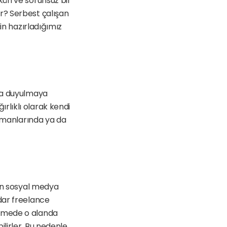
ün ve sorunsuz bir 
r? Serbest çalışan 
in hazırladığımız 
la duyulmaya 
ağırlıklı olarak kendi 
rtmanlarında ya da 
en sosyal medya 
dar freelance 
tmede o alanda 
lirler. Bu nedenle 