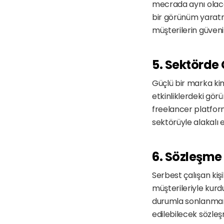
mecrada aynı olaca
bir görünüm yaratma
müşterilerin güveni
5. Sektörde
Güçlü bir marka kiml
etkinliklerdeki gör
freelancer platforml
sektörüyle alakalı 
6. Sözleşme
Serbest çalışan kiş
müşterileriyle kurduk
durumla sonlanmama
edilebilecek sözleş