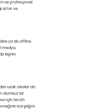
im ve profesyonel 
 artar ve 
ine ya da offline 
l medya, 
a kişinin 
dan uzak olsalar da 
in olumsuz bir 
 için tercih 
eğinin karşılığını 