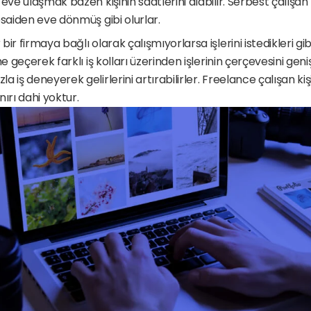
ve ulaşmak bazen kişinin saatlerini alabilir. Serbest çalışan kişi
esaiden eve dönmüş gibi olurlar.
r firmaya bağlı olarak çalışmıyorlarsa işlerini istedikleri gibi 
e geçerek farklı iş kolları üzerinden işlerinin çerçevesini genişl
iş deneyerek gelirlerini artırabilirler. Freelance çalışan kişiler
ırı dahi yoktur.  