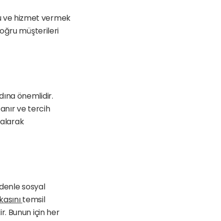
 ve hizmet vermek 
oğru müşterileri 
ına önemlidir. 
nır ve tercih 
alarak 
denle sosyal 
asını 
temsil 
. Bunun için her 