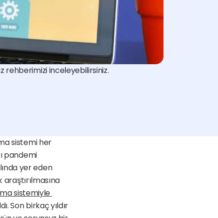
rehberimizi inceleyebilirsiniz.
ma sistemi her 
kı pandemi 
ında yer eden 
k araştırılmasına 
hybrid çalışma sistemiyle 
. Son birkaç yıldır 