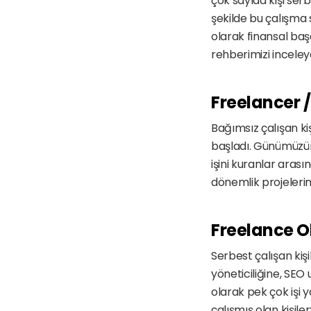
çok sayıda kişi ser
şekilde bu çalışma 
olarak finansal başa
rehberimizi inceleyeb
Freelancer /
Bağımsız çalışan ki
başladı. Günümüzün
işini kuranlar aras
dönemlik projelerinde
Freelance Ol
Serbest çalışan kiş
yöneticiliğine, SEO
olarak pek çok işi
çalışmış olan kişile