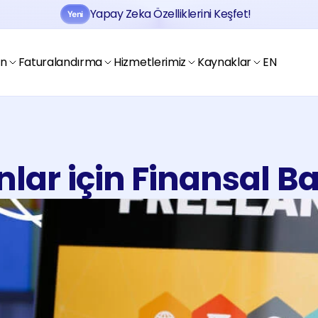
Yapay Zeka Özelliklerini Keşfet!
Yeni
Jobtogo'y
Kaydol
Gör
en
Faturalandırma
Hizmetlerimiz
Kaynaklar
EN
nlar için Finansal B
Jobtogo'y
Kaydol
Gör