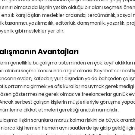
n sınırı olmasa da kişinin yetkin olduğu bir alanı seçmesi önem
n sık karşılaşılan meslekler arasında; tercümanlık, sosyal 
 tasarımcı, yazılımcılık, editörlük, danışmanlık, yazarlık, proje
enlik gibi meslekler yer alır. 
alışmanın Avantajları
lerin genellikle bu çalışma sisteminden en çok keyif aldıkları 
şma alanını seçme konusunda özgür olması. Seyahat serbestli
lancerın evden, kafeden, yurt dışından ya da bahçeden çalışm
ofis ortamına girmek ve ofis kurallarına uymak gerekmediği içi
özen göstermesine gerek olmaz ve freelancerlar günlük ev kı
r. Ancak serbest çalışan kişilerin müşterileriyle görüşme yapac
nümlerine dikkat etmeleri gerektiği unutulmamalıdır. 
laşıma ilişkin sorunlara maruz kalma riskini de büyük oranda 
nlarca kişi hemen hemen aynı saatlerde işe gidip geldiği için 