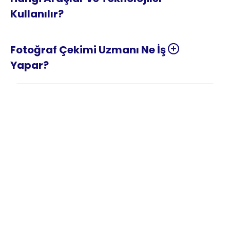
Fotoğraf Çekimi Uzmanı Ne İş 
Fotoğraf Çekimi Nedir?
Fotoğraf çekimi, bir konuyu, objeyi, kişiyi veya 
mekanı profesyonel ekipmanlar ve ışık 
teknikleri kullanarak dijital veya analog 
formatta kayıt altına alma ve sanatsal bir 
bakış açısıyla ölümsüzleştirme sürecidir. Bu 