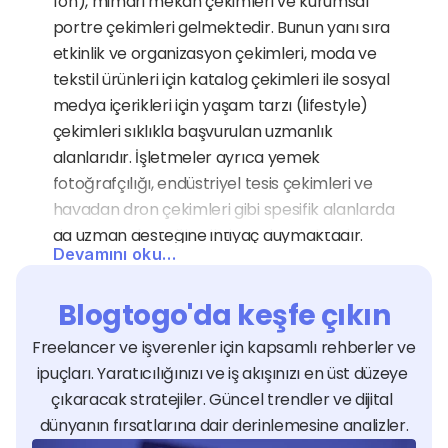
fon), mimari mekan çekimleri ve kurumsal 
portre çekimleri gelmektedir. Bunun yanı sıra 
etkinlik ve organizasyon çekimleri, moda ve 
tekstil ürünleri için katalog çekimleri ile sosyal 
medya içerikleri için yaşam tarzı (lifestyle) 
çekimleri sıklıkla başvurulan uzmanlık 
alanlarıdır. İşletmeler ayrıca yemek 
fotoğrafçılığı, endüstriyel tesis çekimleri ve 
havadan dron çekimleri gibi spesifik alanlarda 
da uzman desteğine ihtiyaç duymaktadır.
Devamını oku…
Fotoğraf Çekimi Uzmanları 
Hangi Sektörlere Hizmet 
Blogtogo'da keşfe çıkın
Verir?
Freelancer ve işverenler için kapsamlı rehberler ve 
Fotoğraf çekimi hizmeti, görsel iknanın temel 
ipuçları. Yaratıcılığınızı ve iş akışınızı en üst düzeye 
olduğu e-ticaret, turizm, gayrimenkul, 
çıkaracak stratejiler. Güncel trendler ve dijital 
gastronomi ve moda gibi tüm sektörler için 
dünyanın fırsatlarına dair derinlemesine analizler.
hayati bir büyüme aracıdır. Bir restoran 