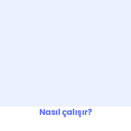
Nasıl çalışır?
Ücretsiz üye olun, proje açın