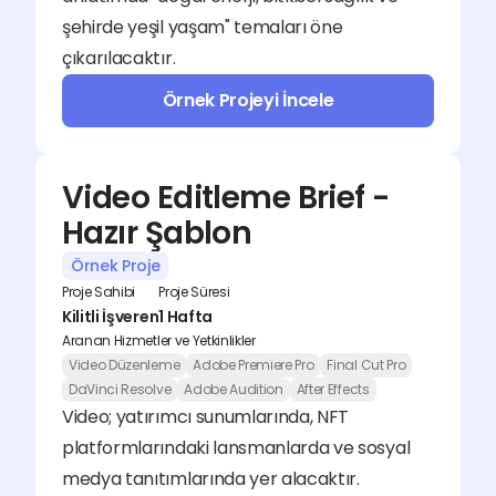
şehirde yeşil yaşam" temaları öne 
çıkarılacaktır.
Örnek Projeyi İncele
Video Editleme Brief - 
Hazır Şablon
Örnek Proje
Proje Sahibi
Proje Süresi
Kilitli İşveren
1 Hafta
Aranan Hizmetler ve Yetkinlikler
Video Düzenleme
Adobe Premiere Pro
Final Cut Pro
DaVinci Resolve
Adobe Audition
After Effects
Video; yatırımcı sunumlarında, NFT 
platformlarındaki lansmanlarda ve sosyal 
medya tanıtımlarında yer alacaktır. 