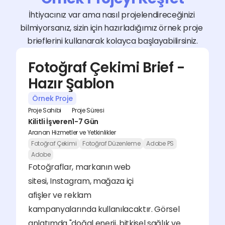
İhtiyacınız var ama nasıl projelendireceğinizi 
bilmiyorsanız, sizin için hazırladığımız örnek proje 
brieflerini kullanarak kolayca başlayabilirsiniz.
Fotoğraf Çekimi Brief - 
Hazır Şablon
Örnek Proje
Proje Sahibi
Proje Süresi
Kilitli İşveren
1-7 Gün
Aranan Hizmetler ve Yetkinlikler
Fotoğraf Çekimi
Fotoğraf Düzenleme
Adobe PS
Adobe
Fotoğraflar, markanın web 
sitesi, Instagram, mağaza içi 
afişler ve reklam 
kampanyalarında kullanılacaktır. Görsel 
anlatımda "doğal enerji, bitkisel sağlık ve 