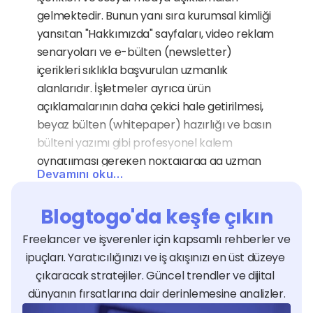
gelmektedir. Bunun yanı sıra kurumsal kimliği 
yansıtan "Hakkımızda" sayfaları, video reklam 
senaryoları ve e-bülten (newsletter) 
içerikleri sıklıkla başvurulan uzmanlık 
alanlarıdır. İşletmeler ayrıca ürün 
açıklamalarının daha çekici hale getirilmesi, 
beyaz bülten (whitepaper) hazırlığı ve basın 
bülteni yazımı gibi profesyonel kalem 
oynatılması gereken noktalarda da uzman 
Devamını oku…
desteğine ihtiyaç duymaktadır.
Metin Yazarlığı Uzmanları 
Blogtogo'da keşfe çıkın
Hangi Sektörlere Hizmet 
Freelancer ve işverenler için kapsamlı rehberler ve 
Verir?
ipuçları. Yaratıcılığınızı ve iş akışınızı en üst düzeye 
Metin yazarlığı hizmeti, kendini ifade etmek 
çıkaracak stratejiler. Güncel trendler ve dijital 
ve ikna etmek zorunda olan e-ticaret, 
dünyanın fırsatlarına dair derinlemesine analizler.
teknoloji, turizm, eğitim ve sağlık gibi tüm 