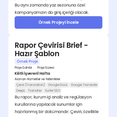
Bu aynı zamanda yaz sezonuna özel 
kampanyamızın da giriş içeriği olacak.
Örnek Projeyi İncele
Rapor Çevirisi Brief - 
Hazır Şablon
Örnek Proje
Proje Sahibi
Proje Süresi
Kilitli İşveren
1 Hafta
Aranan Hizmetler ve Yetkinlikler
Çeviri (Translation)
Google Docs
Google Translate
DeepL
Transifex
Surfer SEO
Bu rapor, kurum içi analiz ve regülasyon 
kurullarına yapılacak sunumlar için 
hazırlanmış bir dokümandır. Çeviri, özellikle 