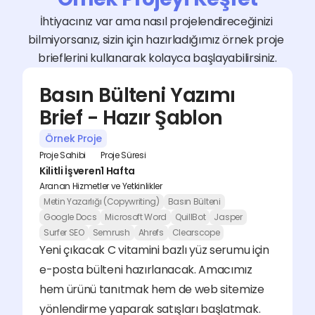
İhtiyacınız var ama nasıl projelendireceğinizi 
bilmiyorsanız, sizin için hazırladığımız örnek proje 
brieflerini kullanarak kolayca başlayabilirsiniz.
Basın Bülteni Yazımı 
Brief - Hazır Şablon
Örnek Proje
Proje Sahibi
Proje Süresi
Kilitli İşveren
1 Hafta
Aranan Hizmetler ve Yetkinlikler
Metin Yazarlığı (Copywriting)
Basın Bülteni
Google Docs
Microsoft Word
QuillBot
Jasper
Surfer SEO
Semrush
Ahrefs
Clearscope
Yeni çıkacak C vitamini bazlı yüz serumu için 
e-posta bülteni hazırlanacak. Amacımız 
hem ürünü tanıtmak hem de web sitemize 
yönlendirme yaparak satışları başlatmak. 