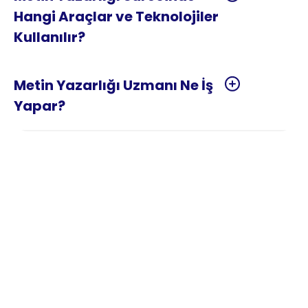
Hangi Araçlar ve Teknolojiler 
Metin Yazarlığı Uzmanı Ne İş 
Metin Yazarlığı Nedir?
Metin yazarlığı, bir ürünü, hizmeti, kişiyi veya 
fikri tanıtmak, ikna etmek ya da eyleme 
geçirmek amacıyla stratejik bir dille 