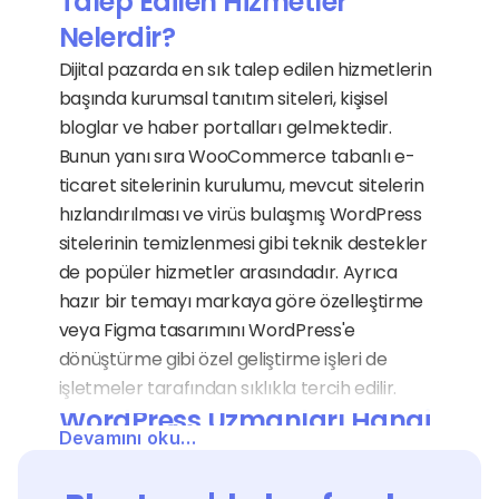
Talep Edilen Hizmetler 
Nelerdir?
Dijital pazarda en sık talep edilen hizmetlerin 
başında kurumsal tanıtım siteleri, kişisel 
bloglar ve haber portalları gelmektedir. 
Bunun yanı sıra WooCommerce tabanlı e-
ticaret sitelerinin kurulumu, mevcut sitelerin 
hızlandırılması ve virüs bulaşmış WordPress 
sitelerinin temizlenmesi gibi teknik destekler 
de popüler hizmetler arasındadır. Ayrıca 
hazır bir temayı markaya göre özelleştirme 
veya Figma tasarımını WordPress'e 
dönüştürme gibi özel geliştirme işleri de 
işletmeler tarafından sıklıkla tercih edilir.
WordPress Uzmanları Hangi 
Devamını oku…
Sektörlere Hizmet Verir?
WordPress'in esnek yapısı sayesinde hukuk 