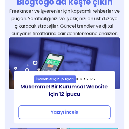
Blogtogo'da keşfe çıkın
bürolarından sağlık kliniklerine, emlak 
Freelancer ve işverenler için kapsamlı rehberler ve 
danışmanlarından online eğitim 
ipuçları. Yaratıcılığınızı ve iş akışınızı en üst düzeye 
platformlarına kadar her sektör için 
çıkaracak stratejiler. Güncel trendler ve dijital 
özelleştirilmiş çözümler üretilebilir. Bir 
dünyanın fırsatlarına dair derinlemesine analizler.
restoran menüsünü online ortamda 
sergilemek için bu altyapıyı kullanırken, bir 
teknoloji firması karmaşık ürün 
dokümantasyonlarını yönetmek için 
WordPress desteği alabilir. Freelance 
uzmanlar, her sektörün kendine has kullanıcı 
alışkanlıklarını analiz ederek markanızın 
İşverenler için İpuçları
10 Nis 2025
Mükemmel Bir Kurumsal Website 
sektörel rekabette öne çıkmasını 
için 12 İpucu
sağlayacak bir dijital evren kurgularlar.
Freelance WordPress 
Hizmetlerinde Fiyatlandırma 
Yazıyı İncele
Nasıl Yapılır?