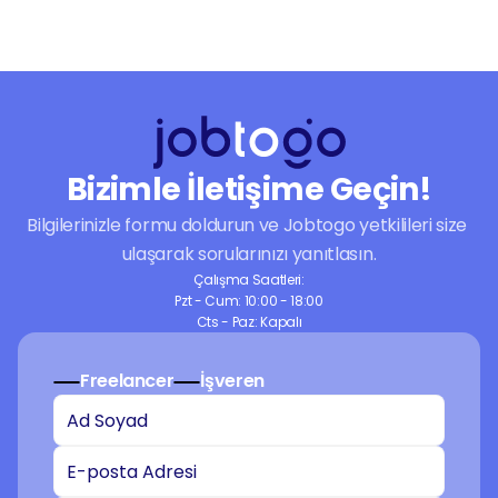
Fotoğraf ve Video
sorunlarla boğuşmak yerine profesyonel bir 
İş Yönetimi
dokunuşla kusursuz çalışan bir web sitesine 
Seslendirme ve Müzik
sahip olmak için doğru adrestesiniz. Hemen 
bir ilan oluşturun ve WordPress'in sunduğu 
sınırsız olanakları markanızın başarısı için 
kullanmaya başlayın.
Bizimle İletişime Geçin!
Bilgilerinizle formu doldurun ve Jobtogo yetkilileri size 
ulaşarak sorularınızı yanıtlasın.
Çalışma Saatleri:
Pzt - Cum: 10:00 - 18:00
Cts - Paz: Kapalı
Freelancer
İşveren