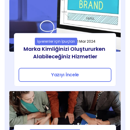
WordPress fiyatlandırması projenin kapsamı, 
sayfa sayısı, talep edilen özel fonksiyonlar ve 
tasarımın özgünlük seviyesine göre belirlenir. 
Fiyatı etkileyen temel parametreler arasında 
teslimat süresi, yapılacak revize sayısı, 
hosting ve alan adı yönetimi gibi anahtar 
İşverenler için İpuçları
1 Mar 2024
kelimeler yer alır. Jobtogo platformunda 
Marka Kimliğinizi Oluştururken 
uzmanlardan doğrudan teklif alarak 
Alabileceğiniz Hizmetler
bütçenize en uygun profesyonel çözümü 
bulabilir ve güvenli ödeme sistemimiz 
Yazıyı İncele
sayesinde siteniz tam istediğiniz gibi yayına 
hazır hale gelene kadar bütçenizi güvence 
altında tutabilirsiniz.
WordPress Yaptırmak 
İstiyorum, Ne Yapmalıyım?
Dijital dünyadaki yerinizi profesyonel bir 
WordPress sitesiyle almak için Jobtogo 