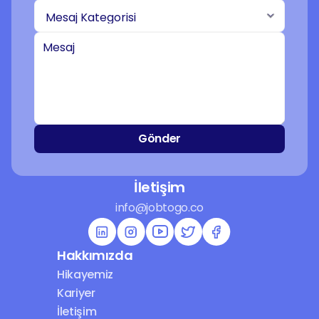
Gönder
İletişim
info@jobtogo.co
Hakkımızda
Hikayemiz
Kariyer
İletişim