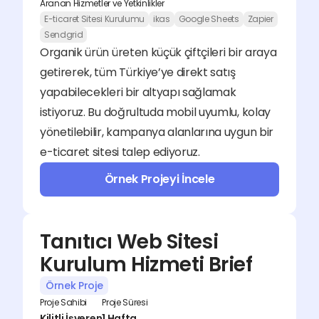
Aranan Hizmetler ve Yetkinlikler
E-ticaret Sitesi Kurulumu
ikas
Google Sheets
Zapier
Sendgrid
Organik ürün üreten küçük çiftçileri bir araya 
getirerek, tüm Türkiye’ye direkt satış 
yapabilecekleri bir altyapı sağlamak 
istiyoruz. Bu doğrultuda mobil uyumlu, kolay 
yönetilebilir, kampanya alanlarına uygun bir 
e-ticaret sitesi talep ediyoruz.
Örnek Projeyi İncele
Tanıtıcı Web Sitesi 
Kurulum Hizmeti Brief
Örnek Proje
Proje Sahibi
Proje Süresi
Kilitli İşveren
1 Hafta