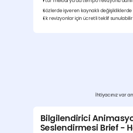
1 tur melodi ya da tempo revizyonu dahil
Sözlerde işveren kaynaklı değişikliklerde
Ek revizyonlar için ücretli teklif sunulabilir
İhtiyacınız var am
Bilgilendirici Animasyo
Seslendirmesi Brief - 