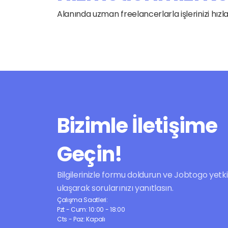
Alanında uzman freelancerlarla işlerinizi hız
Bizimle İletişime 
Geçin!
Bilgilerinizle formu doldurun ve Jobtogo yetkilil
ulaşarak sorularınızı yanıtlasın.
Çalışma Saatleri:
Pzt - Cum: 10:00 - 18:00
Cts - Paz: Kapalı