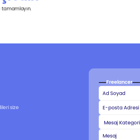
Yazılım
la tamamlayın.
Websitesi Kurulumu
İçerik ve Çeviri
Freelancer
eri size 