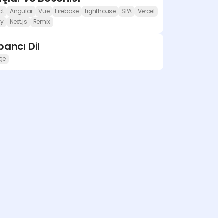
ct
Angular
Vue
Firebase
Lighthouse
SPA
Vercel
fy
Next.js
Remix
ancı Dil
çe