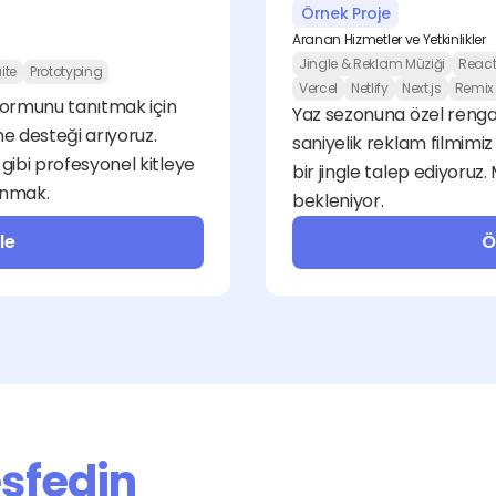
Örnek Proje
Aranan Hizmetler ve Yetkinlikler
Jingle & Reklam Müziği
Reac
ite
Prototyping
Vercel
Netlify
Next.js
Remix
tformunu tanıtmak için 
Yaz sezonuna özel renga
 desteği arıyoruz. 
saniyelik reklam filmimiz 
gibi profesyonel kitleye 
bir jingle talep ediyoruz. 
sunmak.
bekleniyor.
le
Ö
eşfedin
Grafik ve Tasarım