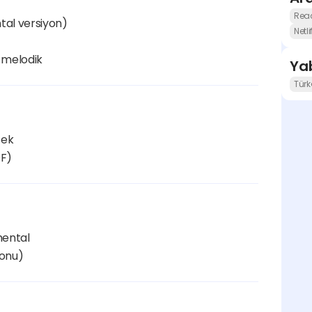
Rea
ntal versiyon)
Netli
e melodik
Yab
Türk
cek
DF)
mental
yonu)