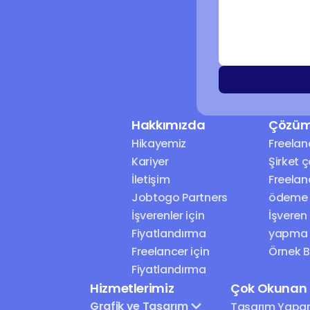
Hakkımızda
Çözüm
Hikayemiz
Freelan
Kariyer
Şirket 
İletişim
Freelan
Jobtogo Partners
ödeme
İşverenler için 
İşveren
Fiyatlandırma
yapma
Freelancer için 
Örnek Br
Fiyatlandırma
Hizmetlerimiz
Çok Okunan İ
Grafik ve Tasarım
Tasarım Yapar