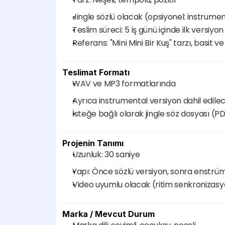
Jingle sözlü olacak (opsiyonel: instrume
Teslim süreci: 5 iş günü içinde ilk versiyon
Referans: "Mini Mini Bir Kuş" tarzı, basit v
Teslimat Formatı
WAV ve MP3 formatlarında
Ayrıca instrumental versiyon dahil edile
İsteğe bağlı olarak jingle söz dosyası (P
Projenin Tanımı
Uzunluk: 30 saniye
Yapı: Önce sözlü versiyon, sonra enstrü
Video uyumlu olacak (ritim senkronizas
Marka / Mevcut Durum