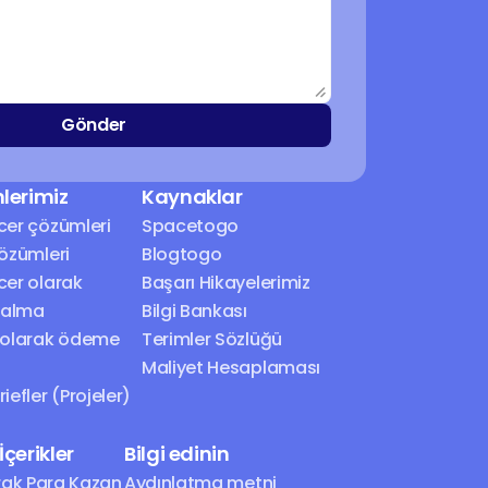
Gönder
lerimiz
Kaynaklar
cer çözümleri
Spacetogo
çözümleri
Blogtogo
cer olarak 
Başarı Hikayelerimiz
 alma
Bilgi Bankası
 olarak ödeme 
Terimler Sözlüğü
Maliyet Hesaplaması
iefler (Projeler)
çerikler
Bilgi edinin
ak Para Kazan
Aydınlatma metni