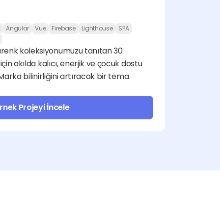
t
Angular
Vue
Firebase
Lighthouse
SPA
renk koleksiyonumuzu tanıtan 30 
için akılda kalıcı, enerjik ve çocuk dostu 
Marka bilinirliğini artıracak bir tema 
rnek Projeyi İncele
Pazarlama ve Reklam