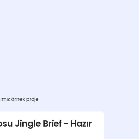
ğımız örnek proje 
u Jingle Brief - Hazır 