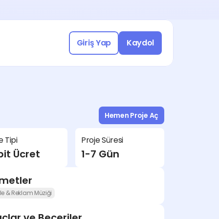
Yasal Uyumlu Çalışmak için 
a katılın!
üşme Ayarla
Giriş Yap
Kaydol
Freelance işleri keşfetmek için 
Hemen Proje Aç
a katılın!
e Tipi
Proje Süresi
üşme Ayarla
it Ücret
1-7 Gün
zmetler
le & Reklam Müziği
çlar ve Beceriler