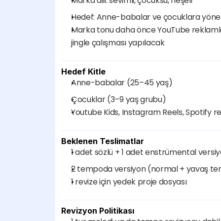
Marka dili: sevimli, çocuksu, neşeli
Hedef: Anne-babalar ve çocuklara yönel
Marka tonu daha önce YouTube reklamlar
jingle çalışması yapılacak
Hedef Kitle
Anne-babalar (25–45 yaş)
Çocuklar (3–9 yaş grubu)
Youtube Kids, Instagram Reels, Spotify 
Beklenen Teslimatlar
1 adet sözlü + 1 adet enstrümental versi
2 tempoda versiyon (normal + yavaş t
1 revize için yedek proje dosyası
Revizyon Politikası