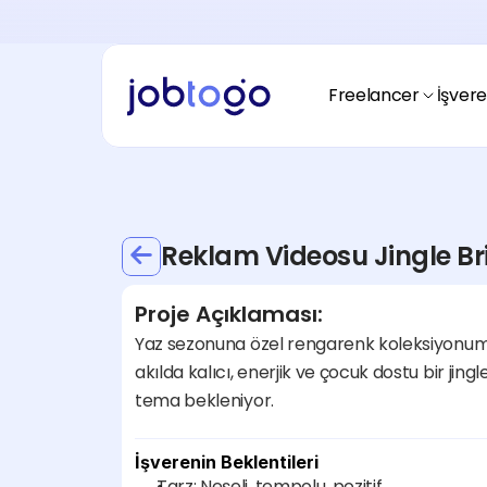
Ödeme Alma
Freelancerım nasıl ödeme almalıyım?
Ödeme Yapma
İşverenim nasıl ödeme yapmalıyım?
Freelancer
İşver
Fiyatlandırma
Nasıl çalışır?
Freelancer
Freelancerım
Spacetogo
Nasıl başlayacağım?
Avantajları nedir?
Reklam Videosu Jingle Bri
Hikayemiz
Blogtogo
Jobtogo kimdir?
Kaynaklar nerede?
Proje Açıklaması:
Fiyatlandırma
Ödeme Alma
Yaz sezonuna özel rengarenk koleksiyonumuzu
Nasıl çalışır?
Yasal uyumluluk nedir?
akılda kalıcı, enerjik ve çocuk dostu bir jingle
Fiyatlandırma
Ödeme Alma
tema bekleniyor.
Nasıl çalışır?
Yasal uyumluluk nedir?
İşverenin Beklentileri
Tarz: Neşeli, tempolu, pozitif