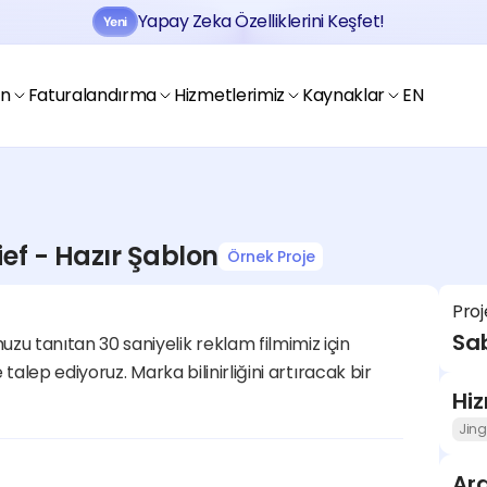
Yapay Zeka Özelliklerini Keşfet!
Yeni
Jobtogo'y
Kaydol
Gör
en
Faturalandırma
Hizmetlerimiz
Kaynaklar
EN
ef - Hazır Şablon
Örnek Proje
Jobtogo'y
Proj
Kaydol
Gör
Sab
 tanıtan 30 saniyelik reklam filmimiz için 
 talep ediyoruz. Marka bilinirliğini artıracak bir 
Hi
Jing
Ara