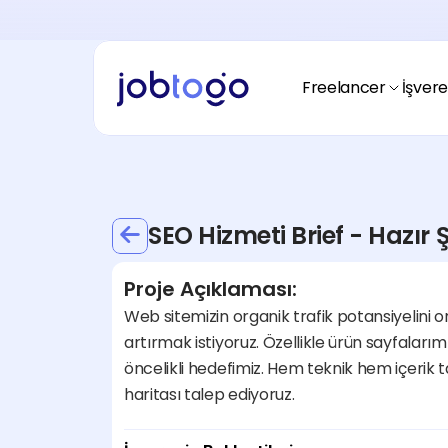
Ödeme Alma
Freelancerım nasıl ödeme almalıyım?
Ödeme Yapma
İşverenim nasıl ödeme yapmalıyım?
Freelancer
İşver
Fiyatlandırma
Nasıl çalışır?
Freelancer
Freelancerım
Spacetogo
Nasıl başlayacağım?
Avantajları nedir?
SEO Hizmeti Brief - Hazır
Hikayemiz
Blogtogo
Jobtogo kimdir?
Kaynaklar nerede?
Proje Açıklaması:
Fiyatlandırma
Ödeme Alma
Web sitemizin organik trafik potansiyelini
Nasıl çalışır?
Yasal uyumluluk nedir?
artırmak istiyoruz. Özellikle ürün sayfaları
Fiyatlandırma
Ödeme Alma
öncelikli hedefimiz. Hem teknik hem içerik tar
Nasıl çalışır?
Yasal uyumluluk nedir?
haritası talep ediyoruz.