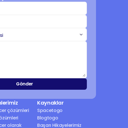
Gönder
lerimiz
Kaynaklar
cer çözümleri
Spacetogo
çözümleri
Blogtogo
cer olarak 
Başarı Hikayelerimiz