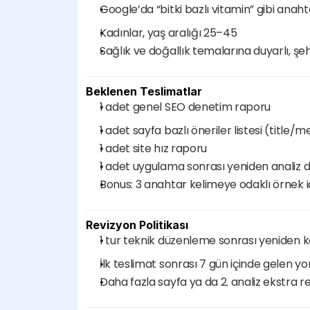
Google’da “bitki bazlı vitamin” gibi anaht
Kadınlar, yaş aralığı 25–45
Sağlık ve doğallık temalarına duyarlı, şehir
Beklenen Teslimatlar
1 adet genel SEO denetim raporu
1 adet sayfa bazlı öneriler listesi (title/m
1 adet site hız raporu
1 adet uygulama sonrası yeniden analiz
Bonus: 3 anahtar kelimeye odaklı örnek iç
Revizyon Politikası
1 tur teknik düzenleme sonrası yeniden k
İlk teslimat sonrası 7 gün içinde gelen y
Daha fazla sayfa ya da 2. analiz ekstra 