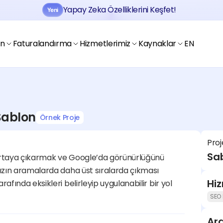
Yapay Zeka Özelliklerini Keşfet!
Yeni
Jobtogo'y
Kaydol
Gör
en
Faturalandırma
Hizmetlerimiz
Kaynaklar
EN
 Şablon
Örnek Proje
Jobtogo'y
Proj
Kaydol
Gör
Sab
 ortaya çıkarmak ve Google’da görünürlüğünü 
mızın aramalarda daha üst sıralarda çıkması 
Hi
afında eksikleri belirleyip uygulanabilir bir yol 
SEO 
Ara