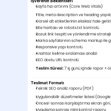
İşverenin Beklentileri
Sayfa hızı artırımı (Core Web Vitals)
Title, meta description ve heading yapıla
Görsel alt etiketlerinin eksiksiz hale getir
Site haritası ve robots.txt kontrolü
Bozuk link tespiti ve yönlendirme stratejis
Marka sayfalarının schema markup ile gü
Responsive yapı kontrolü
Anahtar kelime sıralaması analizi
SEO dostu URL kontrolü
Teslim Süresi:
 7 iş günü içinde rapor + ö
Teslimat Formatı
Teknik SEO analiz raporu (PDF)
Uygulanabilir düzeltmeler listesi (Googl
Öncesi-sonrası karşılaştırma ekran görü
Uygulama sonrası mini kontrol raporu