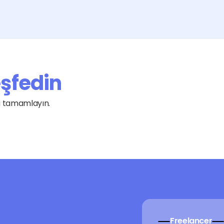
eşfedin
Grafik ve Tasarım
Yazılım
la tamamlayın.
Websitesi Kurulumu
İçerik ve Çeviri
Freelancer