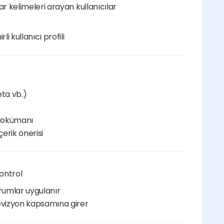
ar kelimeleri arayan kullanıcılar
li kullanıcı profili
eta vb.)
 dokümanı
erik önerisi
ontrol
orumlar uygulanır
revizyon kapsamına girer