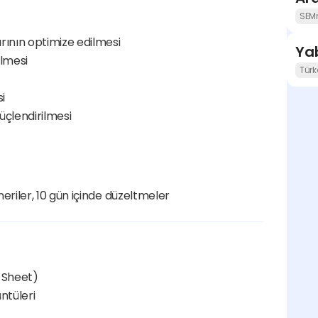
SEM
rının optimize edilmesi
Yab
ilmesi
Türk
i
çlendirilmesi
neriler, 10 gün içinde düzeltmeler
e Sheet)
ntüleri