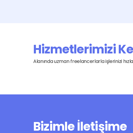
Hizmetlerimizi K
Alanında uzman freelancerlarla işlerinizi hız
Bizimle İletişime 