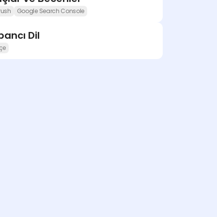
rush
Google Search Console
ancı Dil
çe