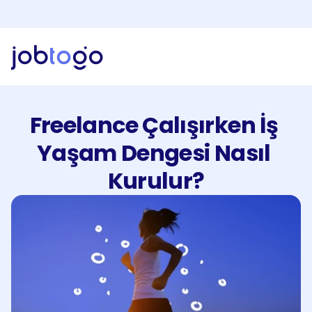
Yapay Zeka Özelliklerini Keşfet!
Yeni
Jobtogo'y
Kaydol
Gör
Freelancer
Freelance Çalışırken İş 
Hizmetlerimiz
İşveren
Yaşam Dengesi Nasıl 
Faturalandırma
Kurulur?
Kaynaklar
EN
Giriş Yap
Kaydol