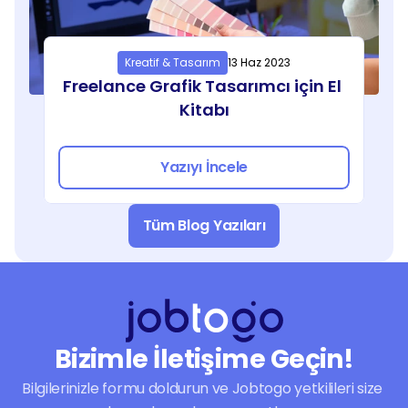
Kreatif & Tasarım
13 Haz 2023
Freelance Grafik Tasarımcı için El 
Kitabı
Yazıyı İncele
Tüm Blog Yazıları
Bizimle İletişime Geçin!
Bilgilerinizle formu doldurun ve Jobtogo yetkilileri size 