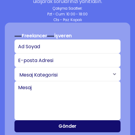
ulaşarak sorularınızı yanıtlasın.
Çalışma Saatleri:
Pzt - Cum: 10:00 - 18:00
Cts - Paz: Kapalı
Freelancer
İşveren
Gönder