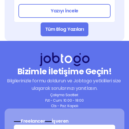
Yazıyı İncele
Tüm Blog Yazıları
Bizimle İletişime Geçin!
Bilgilerinizle formu doldurun ve Jobtogo yetkilileri size 
ulaşarak sorularınızı yanıtlasın.
Çalışma Saatleri:
Pzt - Cum: 10:00 - 18:00
Cts - Paz: Kapalı
Freelancer
İşveren