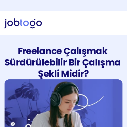
Yapay Zeka Özelliklerini Keşfet!
Yeni
Jobtogo'y
Kaydol
Gör
Freelancer
Freelance Çalışmak 
Hizmetlerimiz
İşveren
Sürdürülebilir Bir Çalışma 
Faturalandırma
Şekli Midir?
Kaynaklar
EN
Giriş Yap
Kaydol