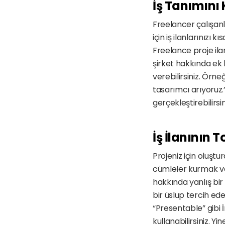
İş Tanımını
Freelancer çalışanlar
için iş ilanlarınızı
Freelance proje ilan
şirket hakkında ek 
verebilirsiniz. Örn
tasarımcı arıyoruz.”
gerçekleştirebilirsini
İş İlanının 
Projeniz için oluşt
cümleler kurmak veya
hakkında yanlış bir 
bir üslup tercih ede
“Presentable” gibi 
kullanabilirsiniz. Yi