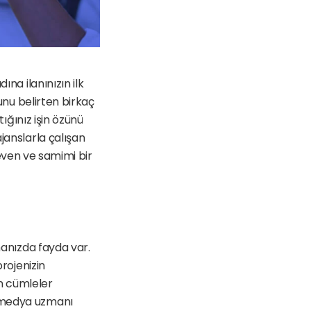
na ilanınızın ilk 
unu belirten birkaç 
ığınız işin özünü 
janslarla çalışan 
seven ve samimi bir 
manızda fayda var. 
rojenizin 
n cümleler 
 medya uzmanı 