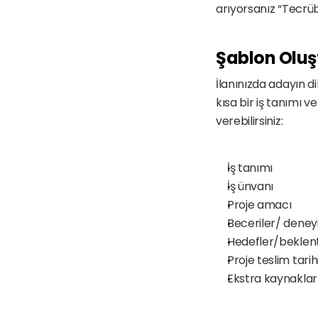
arıyorsanız “Tecrüb
Şablon Oluş
İlanınızda adayın dik
kısa bir iş tanımı 
verebilirsiniz:
İş tanımı
İş ünvanı
Proje amacı
Beceriler/ dene
Hedefler/beklent
Proje teslim tarih
Ekstra kaynaklar