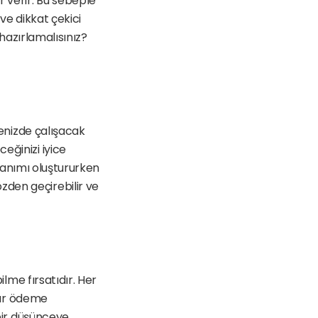
 verir. Bu sebeple 
ve dikkat çekici 
 hazırlamalısınız? 
jenizde çalışacak 
ğinizi iyice 
 tanımı oluştururken 
den geçirebilir ve 
ilme fırsatıdır. Her 
dar ödeme 
bir düşünceye 