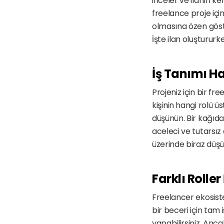
inceler ve ilanın ke
freelance proje için 
olmasına özen gösterm
İşte ilan oluşturur
İş Tanımı 
Projeniz için bir fr
kişinin hangi rolü 
düşünün. Bir kağıda v
aceleci ve tutarsız
üzerinde biraz düşün
Farklı Rolle
Freelancer ekosistemi
bir beceri için tam 
yapabilirsiniz. Anca