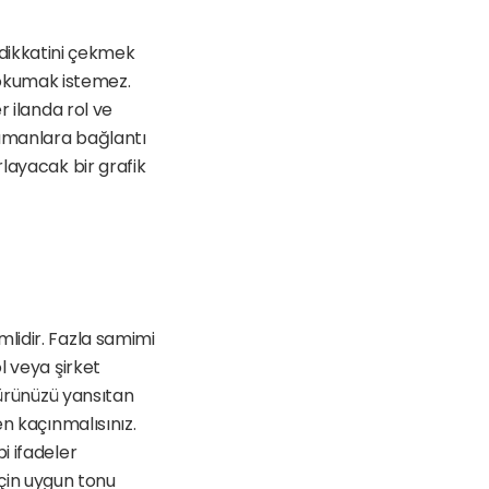
n dikkatini çekmek 
ı okumak istemez. 
 ilanda rol ve 
kümanlara bağlantı 
layacak bir grafik 
lidir. Fazla samimi 
 veya şirket 
türünüzü yansıtan 
n kaçınmalısınız. 
 ifadeler 
için uygun tonu 