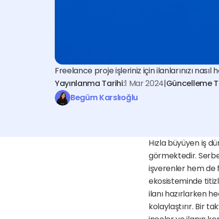
Freelance proje işleriniz için ilanlarınızı nası
Yayınlanma Tarihi:
1 Mar 2024
|
Güncelleme Ta
Begüm Karslıoğlu
Hızla büyüyen iş d
görmektedir. Serbes
işverenler hem de f
ekosisteminde titizl
ilanı hazırlarken he
kolaylaştırır. Bir ta