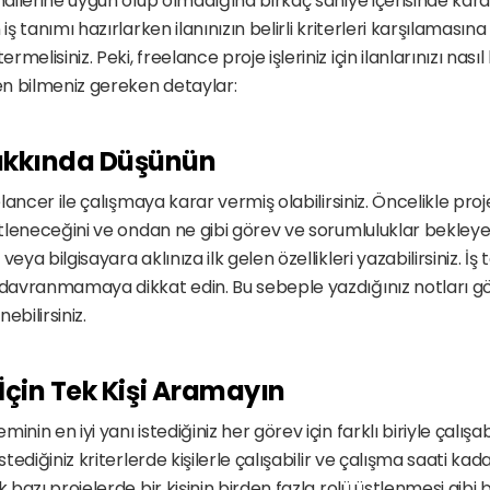
ndilerine uygun olup olmadığına birkaç saniye içerisinde karar
iş tanımı hazırlarken ilanınızın belirli kriterleri karşılamasına 
elisiniz. Peki, freelance proje işleriniz için ilanlarınızı nasıl
ken bilmeniz gereken detaylar:
Hakkında Düşünün
eelancer ile çalışmaya karar vermiş olabilirsiniz. Öncelikle pro
üstleneceğini ve ondan ne gibi görev ve sorumluluklar bekleyece
eya bilgisayara aklınıza ilk gelen özellikleri yazabilirsiniz. İş
 davranmamaya dikkat edin. Bu sebeple yazdığınız notları göz
ebilirsiniz.
r İçin Tek Kişi Aramayın
nin en iyi yanı istediğiniz her görev için farklı biriyle çalışab
istediğiniz kriterlerde kişilerle çalışabilir ve çalışma saati ka
k bazı projelerde bir kişinin birden fazla rolü üstlenmesi gibi 