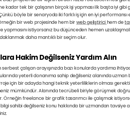
 ne kadar tek bir çalışanın birçok işi yapması ilk başta iyi gibi
ünkü böyle bir senaryoda iki farklı iş için en iyi performansı e
Örneğin bir web projesinde hem bir 
web geliştirici 
hem de 
ta
işi de yapmasını istiyorsanız bu düşünceden hemen uzaklaşmalısı
odaklanmak daha mantıklı bir seçim olur.
lara Hakim Değilseniz Yardım Alın
 serbest çalışan arayışınızda bazı konularda yardıma ihtiyacın
nularında yeterli donanıma sahip değilseniz alanında uzman b
 Proje için bir adayda hangi teknik yeterliliklerin olması gerekt
eniz mümkündür. Alanında tecrübeli biriyle görüşmek doğru k
ir. Örneğin freelance bir grafik tasarımcı ile çalışmak istiyors
ilgi sahibi değilseniz konu hakkında bir uzmandan tavsiye alabi
niz.