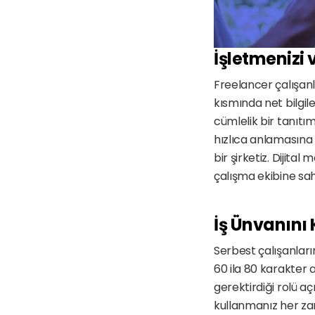
İşletmenizi 
Freelancer çalışanla
kısmında net bilgile
cümlelik bir tanıtım 
hızlıca anlamasına y
bir şirketiz. Dijital
çalışma ekibine sahi
İş Ünvanını 
Serbest çalışanların
60 ila 80 karakter a
gerektirdiği rolü aç
kullanmanız her zam