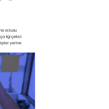
ma arzusu 
a ilgi çekici 
plar yerine 