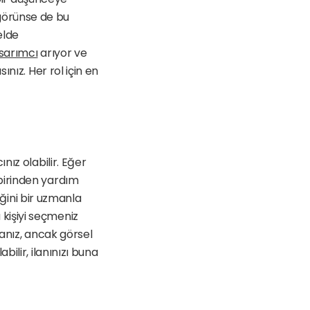
 görünse de bu 
lde 
sarımcı
 arıyor ve 
nız. Her rol için en 
ız olabilir. Eğer 
irinden yardım 
iğini bir uzmanla 
işiyi seçmeniz 
anız, ancak görsel 
lir, ilanınızı buna 