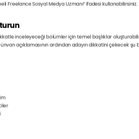
eli Freelance Sosyal Medya Uzmanı” ifadesi kullanabilirsiniz.
turun
katle inceleyeceği bölümler için temel başlıklar oluşturabilirsin
ve ünvan açıklamasının ardından adayın dikkatini çekecek şu ba
yim
iler
i