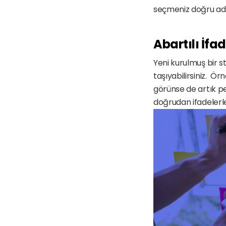
seçmeniz doğru ada
Abartılı İfa
Yeni kurulmuş bir st
taşıyabilirsiniz.  Ör
görünse de artık pe
doğrudan ifadelerle