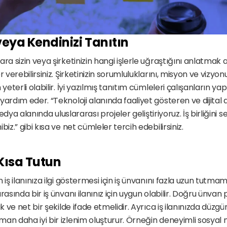
veya Kendinizi Tanıtın
ra sizin veya şirketinizin hangi işlerle uğraştığını anlatmak adı
r verebilirsiniz. Şirketinizin sorumluluklarını, misyon ve vizyon
yeterli olabilir. İyi yazılmış tanıtım cümleleri çalışanların yapt
ardım eder. “Teknoloji alanında faaliyet gösteren ve dijital a
 medya alanında uluslararası projeler geliştiriyoruz. İş birliğini 
biz.” gibi kısa ve net cümleler tercih edebilirsiniz.
Kısa Tutun 
 iş ilanınıza ilgi göstermesi için iş ünvanını fazla uzun tutma
rasında bir iş ünvanı ilanınız için uygun olabilir. Doğru ünvan p
ık ve net bir şekilde ifade etmelidir. Ayrıca iş ilanınızda düzgü
an daha iyi bir izlenim oluşturur. Örneğin deneyimli sosyal