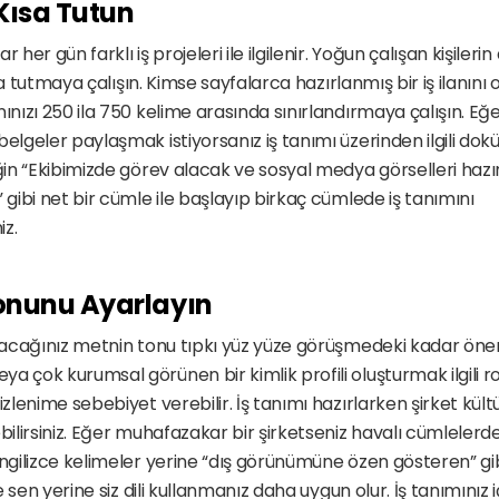
 Kısa Tutun
 her gün farklı iş projeleri ile ilgilenir. Yoğun çalışan kişileri
 kısa tutmaya çalışın. Kimse sayfalarca hazırlanmış bir iş ilanın
ınızı 250 ila 750 kelime arasında sınırlandırmaya çalışın. Eğer
belgeler paylaşmak istiyorsanız iş tanımı üzerinden ilgili do
eğin “Ekibimizde görev alacak ve sosyal medya görselleri hazır
 gibi net bir cümle ile başlayıp birkaç cümlede iş tanımını 
z. 
Tonunu Ayarlayın
uracağınız metnin tonu tıpkı yüz yüze görüşmedeki kadar önem
 çok kurumsal görünen bir kimlik profili oluşturmak ilgili rol
izlenime sebebiyet verebilir. İş tanımı hazırlarken şirket kül
bilirsiniz. Eğer muhafazakar bir şirketseniz havalı cümlelerde
İngilizce kelimeler yerine “dış görünümüne özen gösteren” gibi
ne sen yerine siz dili kullanmanız daha uygun olur. İş tanımınız 