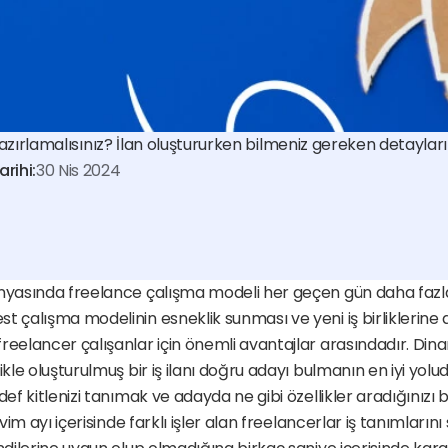
l hazırlamalısınız? İlan oluştururken bilmeniz gereken detayları
rihi:
30 Nis 2024
ünyasında freelance çalışma modeli her geçen gün daha fazla
t çalışma modelinin esneklik sunması ve yeni iş birliklerine 
reelancer çalışanlar için önemli avantajlar arasındadır. Dina
ikle oluşturulmuş bir iş ilanı doğru adayı bulmanın en iyi yolu
def kitlenizi tanımak ve adayda ne gibi özellikler aradığınızı be
kvim ayı içerisinde farklı işler alan freelancerlar iş tanımlarını s