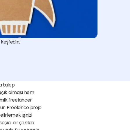
 keşfedin.
 talep 
açık olması hem 
mik freelancer 
dur. Freelance proje 
lirlemek işinizi 
eçici bir şekilde 