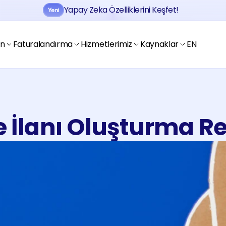
Yapay Zeka Özelliklerini Keşfet!
Yeni
Jobtogo'y
Kaydol
Gör
en
Faturalandırma
Hizmetlerimiz
Kaynaklar
EN
e İlanı Oluşturma R
Jobtogo'y
Kaydol
Gör