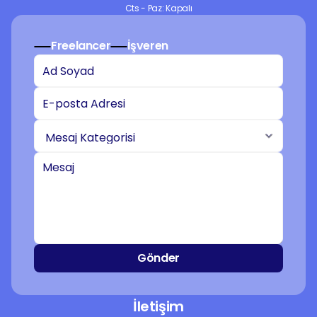
Cts - Paz: Kapalı
Freelancer
İşveren
Gönder
İletişim