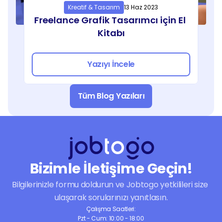
Kreatif & Tasarım
13 Haz 2023
Freelance Grafik Tasarımcı için El 
Kitabı
Yazıyı İncele
Tüm Blog Yazıları
Bizimle İletişime Geçin!
Bilgilerinizle formu doldurun ve Jobtogo yetkilileri size 
ulaşarak sorularınızı yanıtlasın.
Çalışma Saatleri:
Pzt - Cum: 10:00 - 18:00