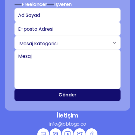
Freelancer
İşveren
Gönder
İletişim
info@jobtogo.co