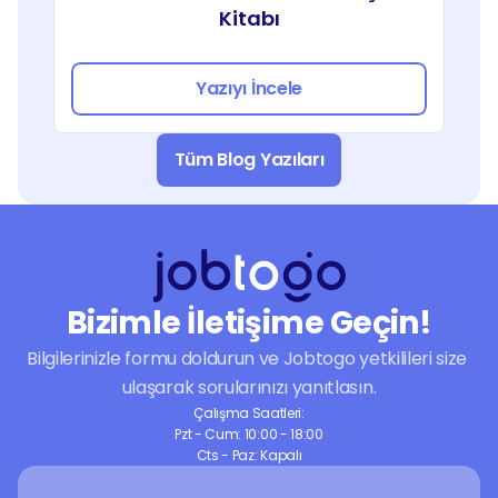
Kitabı
Yazıyı İncele
Tüm Blog Yazıları
Bizimle İletişime Geçin!
Bilgilerinizle formu doldurun ve Jobtogo yetkilileri size 
ulaşarak sorularınızı yanıtlasın.
Çalışma Saatleri:
Pzt - Cum: 10:00 - 18:00
Cts - Paz: Kapalı