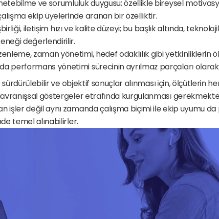
etebilme ve sorumluluk duygusu; özellikle bireysel motivasyon 
alışma ekip üyelerinde aranan bir özelliktir.
şbirliği, iletişim hızı ve kalite düzeyi; bu başlık altında, teknoloj
eneği değerlendirilir.
zenleme, zaman yönetimi, hedef odaklılık gibi yetkinliklerin 
a performans yönetimi sürecinin ayrılmaz parçaları olarak 
 sürdürülebilir ve objektif sonuçlar alınması için, ölçütlerin h
avranışsal göstergeler etrafında kurgulanması gerekmekted
işler değil aynı zamanda çalışma biçimi ile ekip uyumu da
e temel alınabilirler.