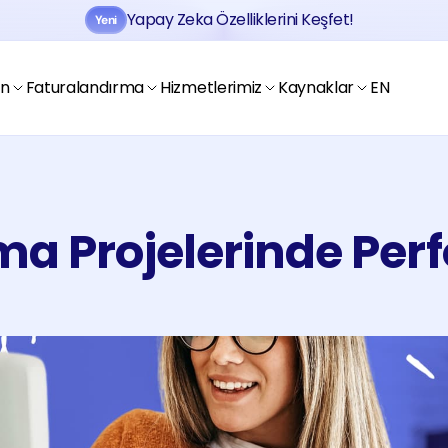
Yapay Zeka Özelliklerini Keşfet!
Yeni
Jobtogo'y
Kaydol
Gör
en
Faturalandırma
Hizmetlerimiz
Kaynaklar
EN
a Projelerinde Per
Jobtogo'y
Kaydol
Gör