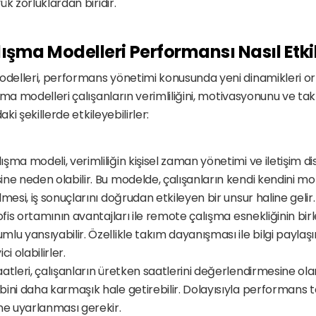
k zorluklardan biridir.
ışma Modelleri Performansı Nasıl Etki
elleri, performans yönetimi konusunda yeni dinamikleri orta
şma modelleri çalışanların verimliliğini, motivasyonunu ve tak
aki şekillerde etkileyebilirler:
ma modeli, verimliliğin kişisel zaman yönetimi ve iletişim disi
ne neden olabilir. Bu modelde, çalışanların kendi kendini mo
mesi, iş sonuçlarını doğrudan etkileyen bir unsur haline gelir.
ofis ortamının avantajları ile remote çalışma esnekliğinin bir
lu yansıyabilir. Özellikle takım dayanışması ile bilgi paylaşı
i olabilirler.
atleri, çalışanların üretken saatlerini değerlendirmesine ola
ini daha karmaşık hale getirebilir. Dolayısıyla performans ta
ne uyarlanması gerekir.