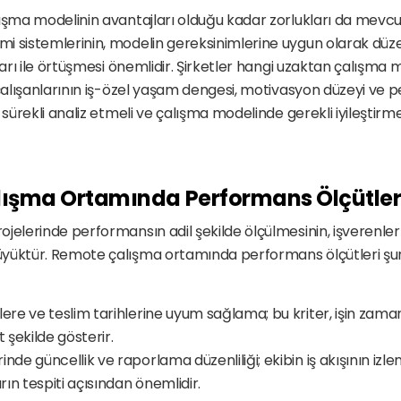
ışma modelinin avantajları olduğu kadar zorlukları da mevcutt
i sistemlerinin, modelin gereksinimlerine uygun olarak düz
ları ile örtüşmesi önemlidir. Şirketler hangi uzaktan çalışma 
 çalışanlarının iş-özel yaşam dengesi, motivasyon düzeyi ve p
 sürekli analiz etmeli ve çalışma modelinde gerekli iyileştirme
ışma Ortamında Performans Ölçütleri
jelerinde performansın adil şekilde ölçülmesinin, işverenler i
yüktür. Remote çalışma ortamında performans ölçütleri şun
ere ve teslim tarihlerine uyum sağlama; bu kriter, işin zamanı
t şekilde gösterir.
nde güncellik ve raporlama düzenliliği; ekibin iş akışının izl
ın tespiti açısından önemlidir.