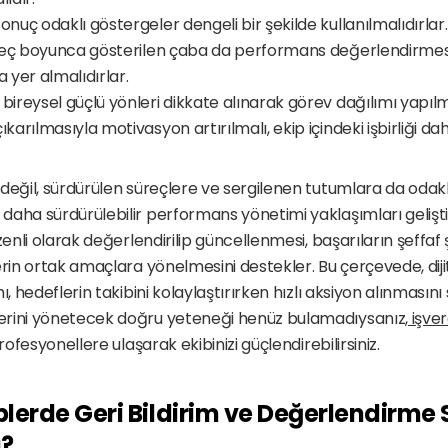
onuç odaklı göstergeler dengeli bir şekilde kullanılmalıdırlar. 
süreç boyunca gösterilen çaba da performans değerlendirmes
a yer almalıdırlar.
bireysel güçlü yönleri dikkate alınarak görev dağılımı yapılmalı
ıkarılmasıyla motivasyon artırılmalı, ekip içindeki işbirliği dah
 değil, sürdürülen süreçlere ve sergilenen tutumlara da oda
daha sürdürülebilir performans yönetimi yaklaşımları geliş
zenli olarak değerlendirilip güncellenmesi, başarıların şeffaf ş
erin ortak amaçlara yönelmesini destekler. Bu çerçevede, dijit
ı, hedeflerin takibini kolaylaştırırken hızlı aksiyon alınmasını 
rini yönetecek doğru yeteneği henüz bulamadıysanız,
 işve
profesyonellere ulaşarak ekibinizi güçlendirebilirsiniz.
lerde Geri Bildirim ve Değerlendirme S
ı?