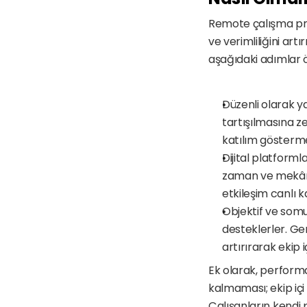
Remote çalışma proj
ve verimliliğini art
aşağıdaki adımlar ö
Düzenli olarak ya
tartışılmasına ze
katılım göstermes
Dijital platformla
zaman ve mekân kı
etkileşim canlı ka
Objektif ve somut
desteklerler. Ger
artırırarak ekip 
Ek olarak, performa
kalmaması; ekip içi
Çalışanların kendi 