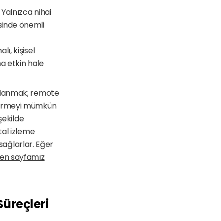
Yalnızca nihai 
inde önemli 
, kişisel 
a etkin hale 
klanmak; remote 
tirmeyi mümkün 
ekilde 
al izleme 
sağlarlar. Eğer 
ren sayfamız
üreçleri 