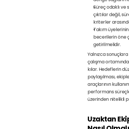
Süreç odaklı ve s
çıktılar değil, 
kriterler arasınd
Takım üyelerinin 
becerilerin öne ç
getirilmelidir.
Yalnızca sonuçlara
çalışma ortamında 
kılar. Hedeflerin dü
paylaşılması, ekipl
araçlarının kullanım
performans süreçle
üzerinden nitelikli 
Uzaktan Ekip
Nasıl Olmal