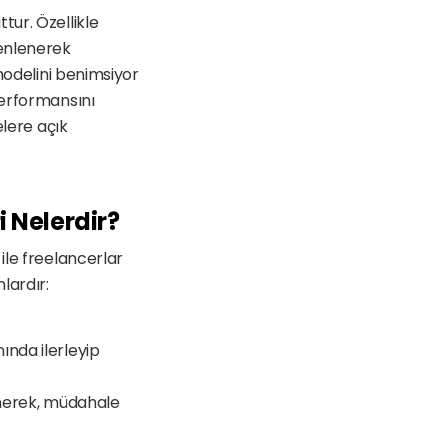
ur. Özellikle 
enlenerek 
modelini benimsiyor 
erformansını 
lere açık 
 Nelerdir?
le freelancerlar 
lardır:
nda ilerleyip 
enerek, müdahale 