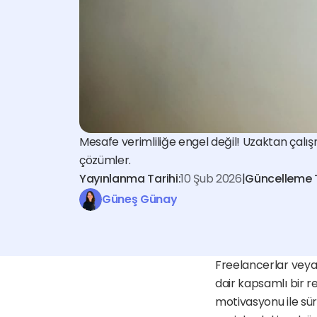
Mesafe verimliliğe engel değil! Uzaktan çalı
çözümler.
Yayınlanma Tarihi:
10 Şub 2026
|
Güncelleme T
Güneş Günay
Freelancerlar veya 
dair kapsamlı bir r
motivasyonu ile sür