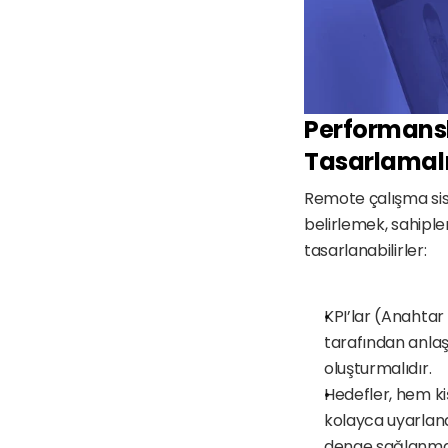
Performansla
Tasarlamalı
Remote çalışma sist
belirlemek, sahiple
tasarlanabilirler:
KPI’lar (Anahtar
tarafından anlaşı
oluşturmalıdır.
Hedefler, hem kiş
kolayca uyarlanab
denge sağlanmal