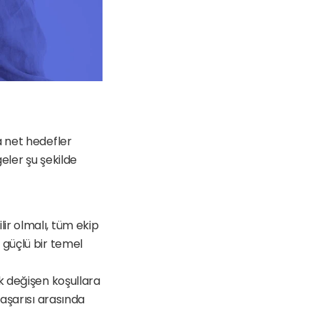
 net hedefler 
ler şu şekilde 
r olmalı, tüm ekip 
 güçlü bir temel 
k değişen koşullara 
aşarısı arasında 