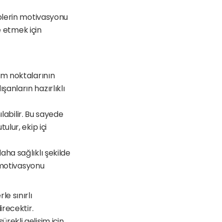
plerin motivasyonu 
 etmek için 
im noktalarının 
nların hazırlıklı 
labilir. Bu sayede 
lur, ekip içi 
ha sağlıklı şekilde 
 motivasyonu 
 sınırlı 
recektir. 
ekli gelişim için 