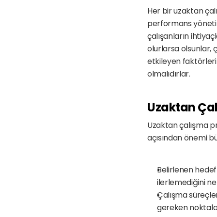
Her bir uzaktan çal
performans yönetim
çalışanların ihtiyaç
olurlarsa olsunlar,
etkileyen faktörleri
olmalıdırlar.
Uzaktan Çal
Uzaktan çalışma pro
açısından önemi bü
Belirlenen hedefl
ilerlemediğini ne
Çalışma süreçleri
gereken noktalar