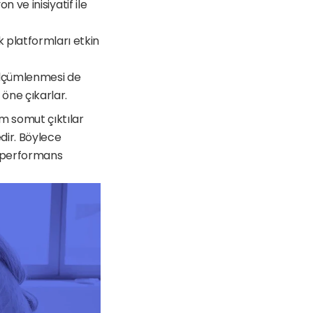
ve inisiyatif ile 
ik platformları etkin 
ölçümlenmesi de 
öne çıkarlar.
em somut çıktılar 
ir. Böylece 
 performans 