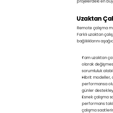
projelerdeki en büyü
Uzaktan Çal
Remote çalışma mod
Farklı uzaktan çalı
bağlılıklarını aşağıd
Tam uzaktan çalış
olarak değişmesi
sorumluluk alabil
Hibrit modeller, 
performansa olum
günler destekleyic
Esnek çalışma sa
performans takib
çalışma saatleri