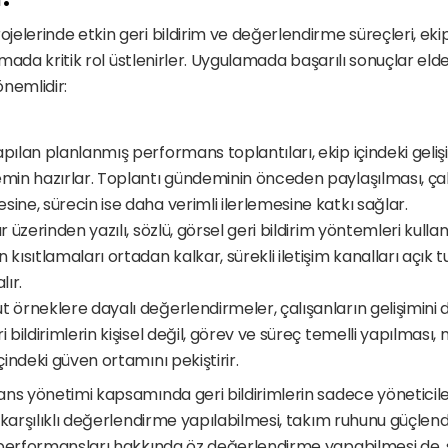
elerinde etkin geri bildirim ve değerlendirme süreçleri, eki
ırmada kritik rol üstlenirler. Uygulamada başarılı sonuçlar elde
nemlidir:
pılan planlanmış performans toplantıları, ekip içindeki geliş
min hazırlar. Toplantı gündeminin önceden paylaşılması, çalışa
ine, sürecin ise daha verimli ilerlemesine katkı sağlar.
r üzerinden yazılı, sözlü, görsel geri bildirim yöntemleri kullanı
sıtlamaları ortadan kalkar, sürekli iletişim kanalları açık tutu
lır.
 örneklere dayalı değerlendirmeler, çalışanların gelişimini da
i bildirimlerin kişisel değil, görev ve süreç temelli yapılması,
içindeki güven ortamını pekiştirir.
ns yönetimi kapsamında geri bildirimlerin sadece yöneticilerle
 karşılıklı değerlendirme yapılabilmesi, takım ruhunu güçlendi
performansları hakkında öz değerlendirme yapabilmesi de, sür