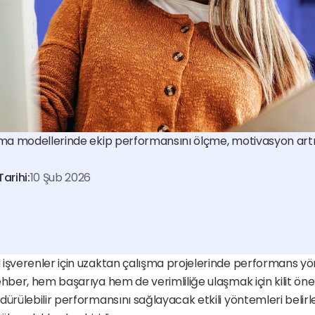
şma modellerinde ekip performansını ölçme, motivasyon artır
arihi:
10 Şub 2026
işverenler için uzaktan çalışma projelerinde performans yön
ehber, hem başarıya hem de verimliliğe ulaşmak için kilit önem
dürülebilir performansını sağlayacak etkili yöntemleri belir