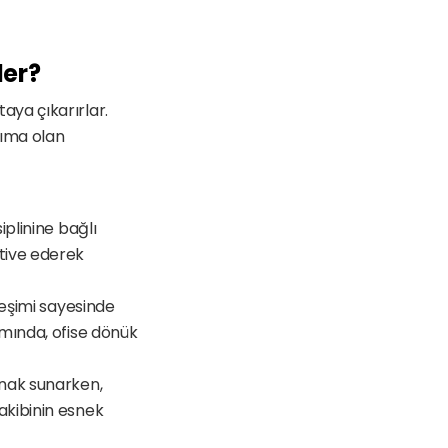
ler?
ya çıkarırlar. 
ıma olan 
plinine bağlı 
tive ederek 
leşimi sayesinde 
mında, ofise dönük 
nak sunarken, 
kibinin esnek 