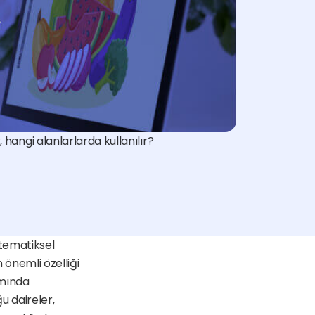
 hangi alanlarlarda kullanılır?
tematiksel 
 önemli özelliği 
mında 
u daireler, 