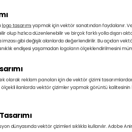
ımı
 
logo tasarımı
 yapmak için vektör sanatından faydalanır. Vek
r olup hızlıca düzenlenebilir ve birçok farklı yolla dışarı aktar
 imzası gibi değişik alanlarda değerlendirilir. Bu açıdan vektör
nıklık endişesi yaşamadan logoların ölçeklendirilmesini müm
asarımı
k olarak reklam panoları için de vektör çizimi tasarımlardan y
k ölçekli ilanlarda vektör çizimler yapmak görüntü kalitesinin
Tasarımı
 dünyasında vektör çizimleri sıklıkla kullanılır. Adobe Ani