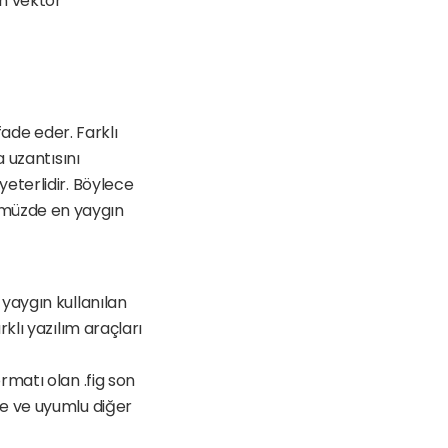
 vektör 
ade eder. Farklı 
 uzantısını 
terlidir. Böylece 
müzde en yaygın 
yaygın kullanılan 
klı yazılım araçları 
matı olan .fig son 
e ve uyumlu diğer 