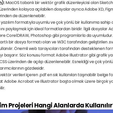
h
):
 MacOS tabanlı bir vektör grafik düzenleyicisi olan Sketch
 üzerinden kolayca açılabilen dosyalar ayrıca Adobe XD, Figm
inden de düzenlenebilir.
 yazılım formatıyla uyumlu ve çok yönlü bir kullanıma sahip o
nı paylaşmak için ideal formatlardan biridir. İlgili dosyalar Ad
ere CorelDRAW, Photoshop gibi programlarla da uyumludur.
artlı bir dosya formatı olan ve W3C tarafından geliştirilen .
kullanılır. Önemli web tarayıcıları tarafından desteklenen form
 başarır. Söz konusu format Adobe Illustrator gibi grafik yaz
SS üzerinden de açılıp düzenlenebilir. Esnekliği ve çok yönlül
rımcılarının gözdesidir. 
vektör verileri içeren .pdf en sık kullanılan taşınabilir belge 
format Adobe Acrobat ve Illustrator başta olmak üzere birçok ya
ir. 
im Projeleri Hangi Alanlarda Kullanılır