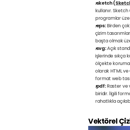
.sketch (
Sketc
kullanır. Sketch
programlar üzer
.eps:
 Birden çok
çizim tasarımları
başta olmak üz
.svg:
 Açık stand
işlerinde sıkça 
ölçekte korumayı
olarak HTML ve C
format web tasa
.pdf:
 Raster ve 
biridir. İlgili 
rahatlıkla açılabil
Vektörel Çiz