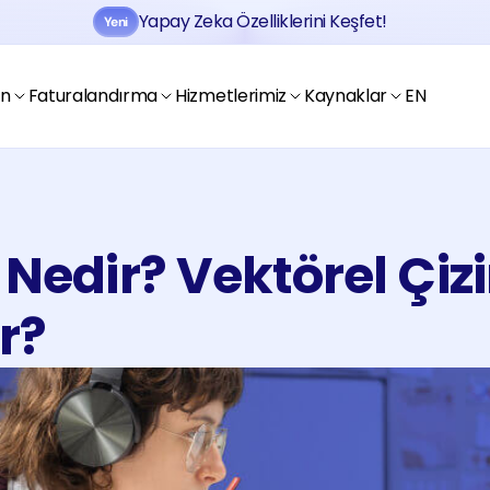
Yapay Zeka Özelliklerini Keşfet!
Yeni
Jobtogo'y
Kaydol
Gör
en
Faturalandırma
Hizmetlerimiz
Kaynaklar
EN
 Nedir? Vektörel Çiz
Jobtogo'y
r?
Kaydol
Gör