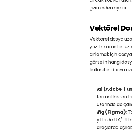
ancak söz konusu k
çiziminden ayrılır.
Vektörel Dos
Vektörel dosya uzant
yazılım araçları üz
anlamak için dosya 
görselin hangi do
kullanılan dosya uza
.ai (Adobe Illus
formatlardan biri
üzerinde de çal
.fig (
Figma
):
 T
yıllarda UX/UI t
araçlarda açılabi