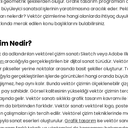
li geometrik şekillerden oluşur. Grafik tasarım programları ar
büyüleyici sanatsal işlerinin yaratılmasına aracılık eder. Peki,
ları nelerdir? Vektör çizimlerine hangi alanlarda ihtiyaç duyu
kında merak edilen konu başlıklarını bulabilirsiniz.
zim Nedir?
ı 
aracılığıyla gerçekleştirilen bir dijital sanat türüdür. Vektör 
r pikseller yerine noktalar arasında basit şekiller oluşturur. 
ğıyla gerçekleştirilen işlerde görüntüleri hangi oranda büyüt
işmez, hep aynı kalır. Bunda vektör çizimin ölçeklenebilir çiz
 pay sahibidir. Görsel kalitesinin yüksekliği vektör çizimin ter
aşında gelir. Vektör sanatı sıklıkla grafik tasarım kavramı ile bi
 da birbirinden farklıdır. Vektör sanatı vektörel logo, poster, 
n çalışmaları için tercih edilir. Vektörel çizim tekniklerinde 
yla sanat eserleri oluşturulur. 
Grafik tasarım
 ise vektör sanat