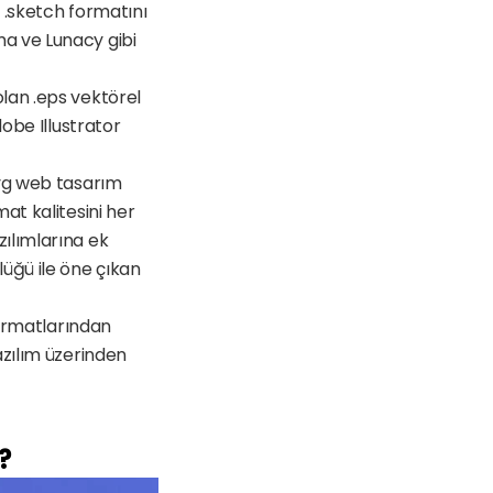
 .sketch formatını 
a ve Lunacy gibi 
lan .eps vektörel 
obe Illustrator 
 
svg web tasarım 
at kalitesini her 
ılımlarına ek 
üğü ile öne çıkan 
formatlarından 
zılım üzerinden 
?