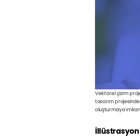
Vektörel çizim proje
tasarım projesinde t
oluşturmaya imkan ta
İllüstrasyo