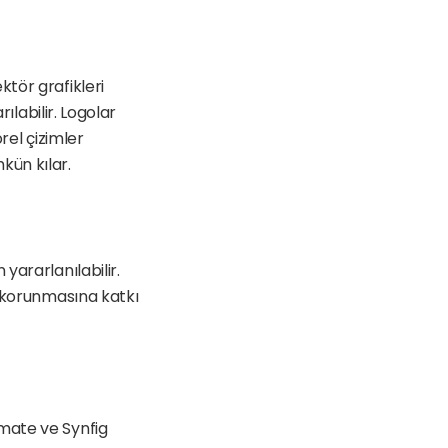
tör grafikleri 
ılabilir. Logolar 
el çizimler 
kün kılar.
ararlanılabilir. 
 korunmasına katkı 
mate ve Synfig 