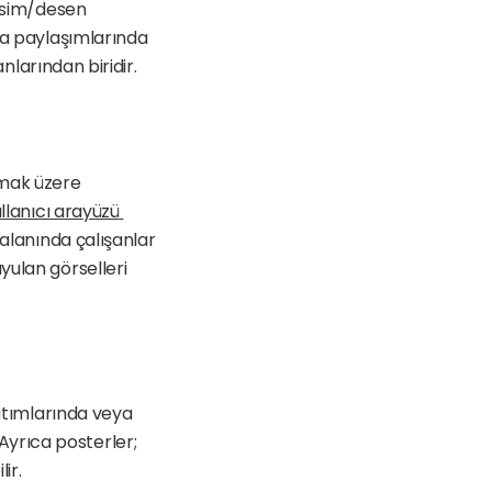
esim/desen 
ya paylaşımlarında 
nlarından biridir. 
mak üzere 
llanıcı arayüzü 
alanında çalışanlar 
ulan görselleri 
ıtımlarında veya 
yrıca posterler; 
ir.