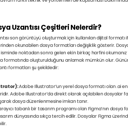
avram farklı teknik ve yöntemleri de kapsaması bakımından
ya Uzantısı Çeşitleri Nelerdir?
ısı son görüntüyü oluşturmak için kullanılan dijital formatı if
erinden okunabilen dosya formatları değişiklik gösterir. Dosya
isminde noktadan sonra gelen ekin birkaç harfini okumanız ye
sya formatında oluşturulduğunu anlamak mümkün olur. Günü
ntı formatları şu şekildedir:
trator): 
Adobe Illustrator’un yerel dosya formatı olan .ai en 
dir. Adobe Illustrator’da direkt olarak açılabilen dosyalar far
ışarak dosya düzenlenmesine imkan tanır.
arayıcı tabanlı bir tasarım programı olan Figma’nın dosya for
asarım dünyasında sıkça tercih edilir. Dosyalar Figma üzerind
lir.