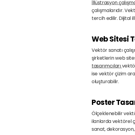
İllüstrasyon çalışma
çalışmalarıdır. Vek
tercih edilir. Dijita
Web Sitesi 
Vektör sanatı çalış
şirketlerin web site
tasarımcıları 
vektör
ise vektör çizim ar
oluşturabilir.
Poster Tasa
Ölçeklenebilir vektö
ilanlarda vektörel
sanat, dekorasyon, f