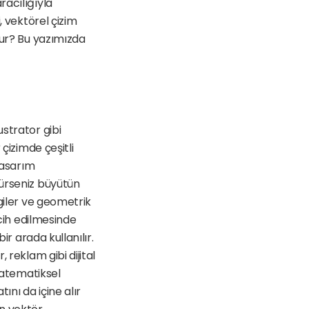
acılığıyla 
 vektörel çizim 
lur? Bu yazımızda 
Vektör çizimi olarak da adlandırılan vektörel çizim sanatı Sketch veya Adobe Illustrator gibi 
çizimde çeşitli 
Tasarım 
ürseniz büyütün 
giler ve geometrik 
cih edilmesinde 
r arada kullanılır. 
reklam gibi dijital 
matematiksel 
ını da içine alır 