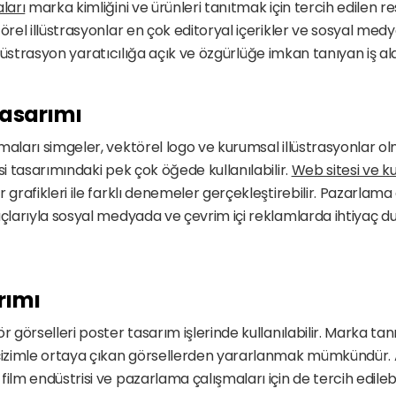
ları
 marka kimliğini ve ürünleri tanıtmak için tercih edilen r
törel illüstrasyonlar en çok editoryal içerikler ve sosyal med
l illüstrasyon yaratıcılığa açık ve özgürlüğe imkan tanıyan iş ala
Tasarımı 
maları simgeler, vektörel logo ve kurumsal illüstrasyonlar ol
si tasarımındaki pek çok öğede kullanılabilir. 
Web sitesi ve ku
 grafikleri ile farklı denemeler gerçekleştirebilir. Pazarlama 
açlarıyla sosyal medyada ve çevrim içi reklamlarda ihtiyaç duy
rımı
r görselleri poster tasarım işlerinde kullanılabilir. Marka tan
 çizimle ortaya çıkan görsellerden yararlanmak mümkündür. A
ilm endüstrisi ve pazarlama çalışmaları için de tercih edilebil