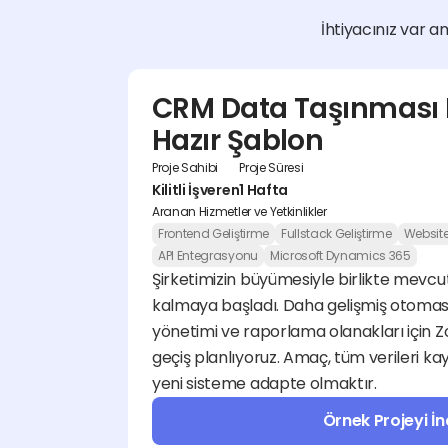
İhtiyacınız var am
CRM Data Taşınması Br
Hazır Şablon
Proje Sahibi
Proje Süresi
Kilitli İşveren
1 Hafta
Aranan Hizmetler ve Yetkinlikler
Frontend Geliştirme
Fullstack Geliştirme
Websit
API Entegrasyonu
Microsoft Dynamics 365
Şirketimizin büyümesiyle birlikte mevcu
kalmaya başladı. Daha gelişmiş otomasyo
yönetimi ve raporlama olanakları için 
geçiş planlıyoruz. Amaç, tüm verileri kay
yeni sisteme adapte olmaktır.
Örnek Projeyi İn