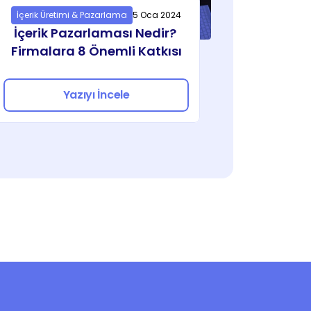
İçerik Üretimi & Pazarlama
5 Oca 2024
İçerik Pazarlaması Nedir? 
Firmalara 8 Önemli Katkısı
Yazıyı İncele
Pazarlama ve Reklam
Fotoğraf ve Video
İş Yönetimi
Seslendirme ve Müzik