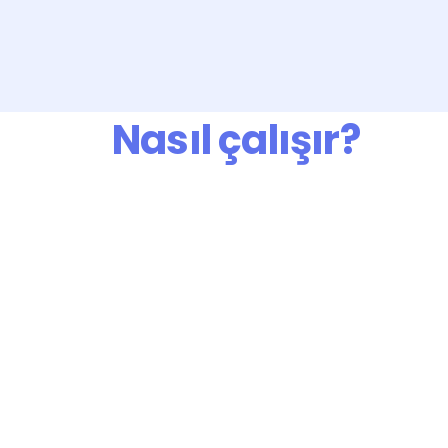
Hızlı revize süreci
Sunum Hazırlamayı Başlat
Nasıl çalışır?
Ücretsiz üye olun, proje açın
Yetene
Sadece 3 dakikada üye olup ihtiyaç 
Alanınd
duyduğunuz sunum hazırlama 
içinden
projenizi platformda açın
çalışm