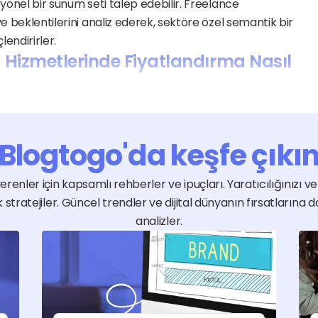
yonel bir sunum seti talep edebilir. Freelance 
e beklentilerini analiz ederek, sektöre özel semantik bir 
lendirirler.
Hizmetlerinde Fiyatlandırma Nasıl 
, tasarımın özgünlük seviyesi ve talep edilen teslimat 
 Fiyatı etkileyen temel parametreler arasında grafik 
görselleştirme ihtiyacı ve revize sayısı gibi anahtar 
Blogtogo'da keşfe çıkı
manlardan doğrudan teklif alarak bütçenize en uygun 
 sistemimiz sayesinde projeniz tam istediğiniz gibi 
renler için kapsamlı rehberler ve ipuçları. Yaratıcılığınızı ve i
utabilirsiniz.
stratejiler. Güncel trendler ve dijital dünyanın fırsatlarına d
um, Ne Yapmalıyım?
analizler.
 üzerinden projenizin kapsamını anlatan kısa bir ilan 
arını hemen incelemeye başlayabilirsiniz. İlanınızda 
rterek uzmanların size özel fiyat ve süre teklifleriyle 
onra ham verilerinizi paylaşarak toplantılarınızda fark 
ar içinde ve güvenli bir şekilde başlatabilirsiniz.