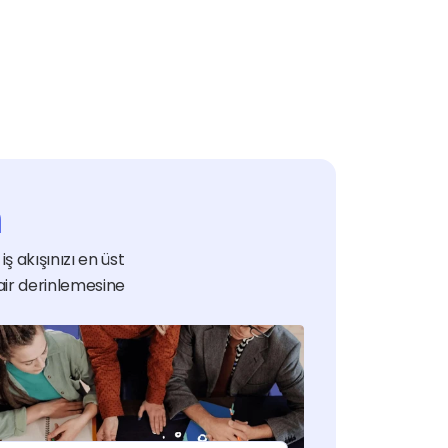
n
ş akışınızı en üst 
air derinlemesine 