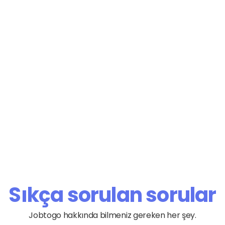
Nedir?
ya fikrin hedef kitleye 
örsel ve animasyonların 
haline getirilmesi işlemidir. Bu 
azmak değil; bilginin 
e tekniklerini kullanmak ve 
lığı (storytelling) yapısı 
m tasarımı, teknik veriler 
rleştiği stratejik bir 
Sıkça sorulan sorular
Jobtogo hakkında bilmeniz gereken her şey.