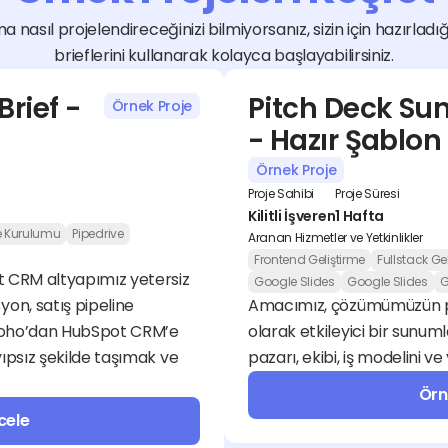
a nasıl projelendireceğinizi bilmiyorsanız, sizin için hazırladı
brieflerini kullanarak kolayca başlayabilirsiniz.
ief - 
Pitch Deck Su
Örnek Proje
- Hazır Şablon
Örnek Proje
Proje Sahibi
Proje Süresi
Kilitli İşveren
1 Hafta
e Kurulumu
Pipedrive
Aranan Hizmetler ve Yetkinlikler
Frontend Geliştirme
Fullstack Ge
t CRM altyapımız yetersiz 
Google Slides
Google Slides
G
n, satış pipeline 
Amacımız, çözümümüzün pota
Zoho’dan HubSpot CRM’e 
olarak etkileyici bir sunu
ıpsız şekilde taşımak ve 
pazarı, ekibi, iş modelini ve
Örn
cele