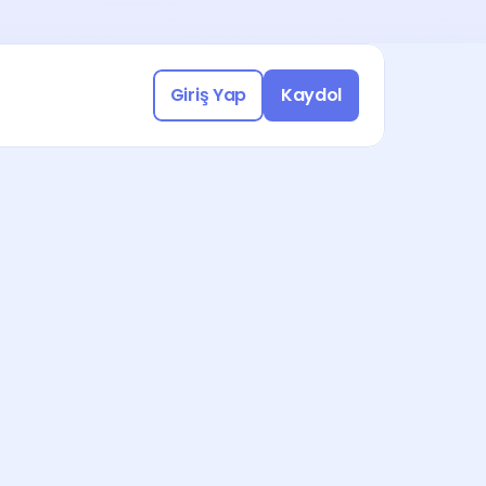
Yasal Uyumlu Çalışmak için 
a katılın!
üşme Ayarla
Giriş Yap
Kaydol
Freelance işleri keşfetmek için 
a katılın!
üşme Ayarla