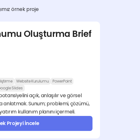
ğımız örnek proje 
numu Oluşturma Brief 
liştirme
Website Kurulumu
PowerPoint
oogle Slides
nsiyelini açık, anlaşılır ve görsel 
mla anlatmak. Sunum; problemi, çözümü, 
 yatırım kullanım planını içermeli.
ek Projeyi İncele