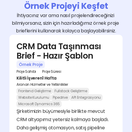
Örnek Projeyi Keşfet
İhtiyacınız var ama nasıl projelendireceğinizi 
bilmiyorsanız, sizin için hazırladığımız örnek proje 
brieflerini kullanarak kolayca başlayabilirsiniz.
CRM Data Taşınması 
Brief - Hazır Şablon
Örnek Proje
Proje Sahibi
Proje Süresi
Kilitli İşveren
1 Hafta
Aranan Hizmetler ve Yetkinlikler
Frontend Geliştirme
Fullstack Geliştirme
Website Kurulumu
Pipedrive
API Entegrasyonu
Microsoft Dynamics 365
Şirketimizin büyümesiyle birlikte mevcut 
CRM altyapımız yetersiz kalmaya başladı. 
Daha gelişmiş otomasyon, satış pipeline 