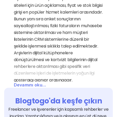
siteleri için ürün açıklaması, fiyat ve stok bilgisi 
girişi en popüler hizmet kalemleri arasındadır. 
Bunun yanı sıra anket sonuçlarının 
sayısallaştırılması, fiziki faturaların muhasebe 
sistemine aktarılması ve ham müşteri 
listelerinin CRM sistemlerine düzenli bir 
şekilde işlenmesi sıklıkla talep edilmektedir. 
Arşivlerin dijital kütüphanelere 
dönüştürülmesi ve kartvizit bilgilerinin dijital 
rehberlere aktarılması gibi spesifik veri 
düzenleme işleri de işletmelerin yoğun ilgi 
gösterdiği alanlar arasındadır.
Devamını oku…
Veri Girişi Uzmanları Hangi 
Sektörlere Hizmet Verir?
Blogtogo'da keşfe çıkın
Veri girişi hizmeti, bilginin olduğu her sektörde 
Freelancer ve işverenler için kapsamlı rehberler ve 
operasyonel bir zorunluluktur ve 
ipuçları. Yaratıcılığınızı ve iş akışınızı en üst düzeye 