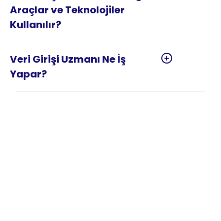
Araçlar ve Teknolojiler 
Veri Girişi Uzmanı Ne İş 
Veri Girişi Nedir?
Veri girişi, basılı belgelerdeki, ses kayıtlarındaki 
veya dağınık dijital kaynaklardaki bilgilerin 
belirli bir yazılım veya veri tabanı sistemine 