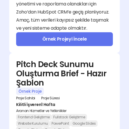
yönetimi ve raporlama olanakları için 
Zoho’dan HubSpot CRM’e geçiş planlıyoruz. 
Amaç, tüm verileri kayıpsız şekilde taşımak 
ve yeni sisteme adapte olmaktır.
Örnek Projeyi İncele
Pitch Deck Sunumu 
Oluşturma Brief - Hazır 
Şablon
Örnek Proje
Proje Sahibi
Proje Süresi
Kilitli İşveren
1 Hafta
Aranan Hizmetler ve Yetkinlikler
Frontend Geliştirme
Fullstack Geliştirme
Website Kurulumu
PowerPoint
Google Slides