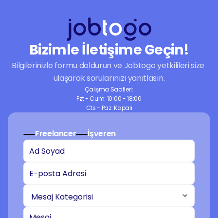
dijital dünyaya taşıyın.
Bizimle İletişime Geçin!
Bilgilerinizle formu doldurun ve Jobtogo yetkilileri size 
ulaşarak sorularınızı yanıtlasın.
Çalışma Saatleri:
Pzt - Cum: 10:00 - 18:00
Cts - Paz: Kapalı
Freelancer
İşveren