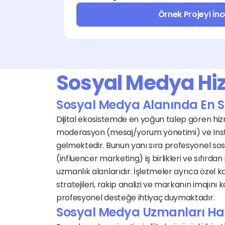
Örnek Projeyi İnc
Sosyal Medya Hizm
Sosyal Medya Alanında En Sık
Dijital ekosistemde en yoğun talep gören hizm
moderasyon (mesaj/yorum yönetimi) ve Insta
gelmektedir. Bunun yanı sıra profesyonel sos
(influencer marketing) iş birlikleri ve sıfırd
uzmanlık alanlarıdır. İşletmeler ayrıca öze
stratejileri, rakip analizi ve markanın imajını 
profesyonel desteğe ihtiyaç duymaktadır.
Sosyal Medya Uzmanları Hang