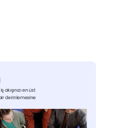
n
ş akışınızı en üst 
air derinlemesine 