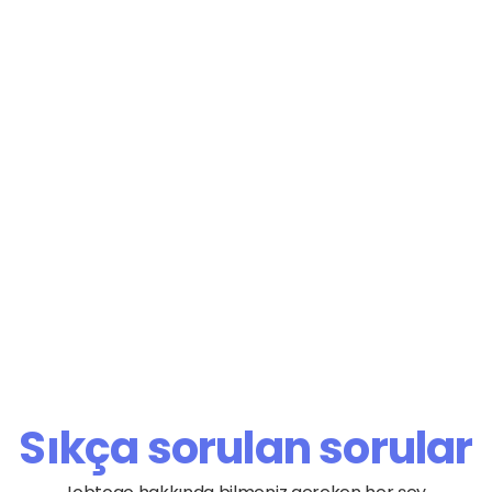
r?
rnet tabanlı platformlar 
ullanıcılarla çift taraflı 
in bütünüdür. Bu hizmet, 
inlerin hazırlanmasını, 
yorum ve mesajların 
nin raporlanmasını kapsar. 
nın dijital itibarını inşa 
 kuvvetlendiren dinamik 
Sıkça sorulan sorular