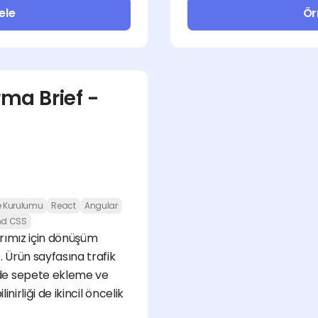
ele
Ör
a Brief - 
e Kurulumu
React
Angular
nd CSS
rımız için dönüşüm 
Ürün sayfasına trafik 
e sepete ekleme ve 
irliği de ikincil öncelik 