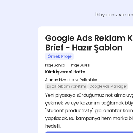
İhtiyacınız var am
Google Ads Reklam K
Brief - Hazır Şablon
Örnek Proje
Proje Sahibi
Proje Süresi
Kilitli İşveren
1 Hafta
Aranan Hizmetler ve Yetkinlikler
Dijital Reklam Yönetimi
Google Ads Manager
Yeni piyasaya sürdüğümüz not alma uygu
çekmek ve üye kazanımı sağlamak istiy
"student productivity" gibi anahtar kel
yapılacak. Bu kampanya hem marka bili
hedefli.