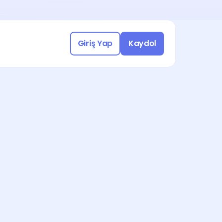
Yasal Uyumlu Çalışmak için 
a katılın!
üşme Ayarla
Giriş Yap
Kaydol
Freelance işleri keşfetmek için 
a katılın!
üşme Ayarla