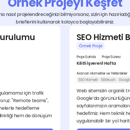
Örnek Projeyi Keşfet
a nasıl projelendireceğinizi bilmiyorsanız, sizin için hazırladı
brieflerini kullanarak kolayca başlayabilirsiniz.
urulumu 
SEO Hizmeti B
Örnek Proje
Proje Sahibi
Proje Süresi
Kilitli İşveren
1 Hafta
Aranan Hizmetler ve Yetkinlikler
SEO Hizmeti
SEMrush
Googl
Web sitemizin organik tr
lamamız için trafik 
Google’da görünürlüğünü a
oruz. "Remote teams", 
sayfalarımızın aramalard
imelerle hedefleme 
hedefimiz. Hem teknik hem
nirliği hem de dönüşüm 
uygulanabilir bir yol hari