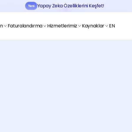
Yapay Zeka Özelliklerini Keşfet!
Yeni
Jobtogo'y
Kaydol
Gör
en
Faturalandırma
Hizmetlerimiz
Kaynaklar
EN
reelancera 
Jobtogo'y
Kaydol
Gör
zmanlarını Jobtogo’da keşfedin.