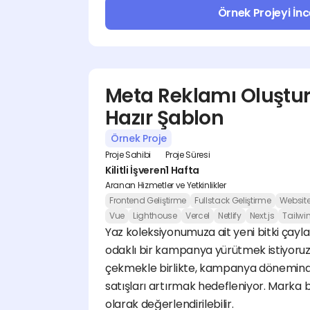
Örnek Projeyi İnc
Meta Reklamı Oluşturm
Hazır Şablon
Örnek Proje
Proje Sahibi
Proje Süresi
Kilitli İşveren
1 Hafta
Aranan Hizmetler ve Yetkinlikler
Frontend Geliştirme
Fullstack Geliştirme
Websit
Vue
Lighthouse
Vercel
Netlify
Next.js
Tailwi
Yaz koleksiyonumuza ait yeni bitki çayla
odaklı bir kampanya yürütmek istiyoruz. 
çekmekle birlikte, kampanya dönemind
satışları artırmak hedefleniyor. Marka bilin
olarak değerlendirilebilir.