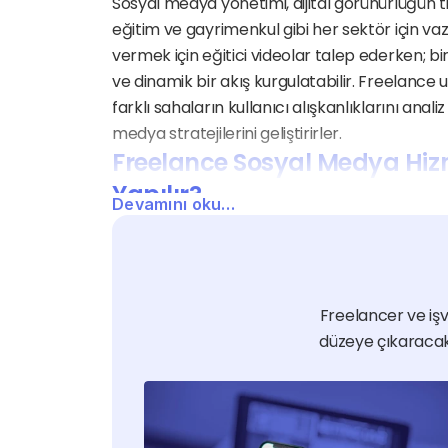
Sosyal medya yönetimi, dijital görünürlüğün tic
eğitim ve gayrimenkul gibi her sektör için vazg
vermek için eğitici videolar talep ederken; bir
ve dinamik bir akış kurgulatabilir. Freelance 
farklı sahaların kullanıcı alışkanlıklarını an
medya stratejilerini geliştirirler.
Freelance Sosyal Medya Hizm
Yapılır?
Devamını oku…
Sosyal medya fiyatlandırması; yönetilecek plat
ihtiyacı ve moderasyon kapsamına göre belirl
reklam bütçesinin yönetimi, hikaye (story) pay
raporlama detayları gibi anahtar kelimeler 
Freelancer ve işve
teklif alarak bütçenize uygun profesyonel yö
düzeye çıkaracak 
sistemimiz sayesinde içerik takviminiz sorun
güvencesinde tutabilirsiniz.
Sosyal Medya Yaptırmak İs
Markanızı dijitalin merkezine taşımak için Jobt