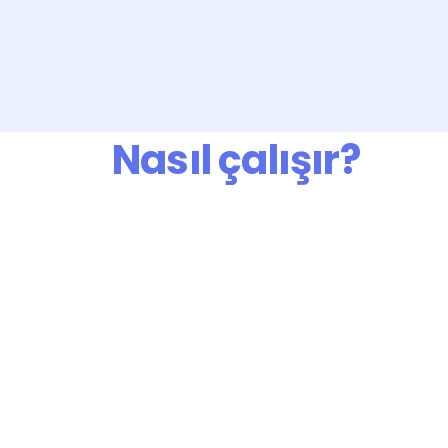
Büyüme stratejileri
Sosyal Medya Başlat
Nasıl çalışır?
Ücretsiz üye olun, proje açın
Yetene
Sadece 3 dakikada üye olup ihtiyaç 
Alanınd
duyduğunuz sosyal medya projenizi 
içinden
platformda açın
çalışm