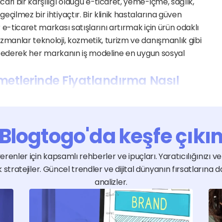
ari bir karşılığı olduğu e-ticaret, yeme-içme, sağlık, 
eçilmez bir ihtiyaçtır. Bir klinik hastalarına güven 
 e-ticaret markası satışlarını artırmak için ürün odaklı 
uzmanlar teknoloji, kozmetik, turizm ve danışmanlık gibi 
aliz ederek her markanın iş modeline en uygun sosyal 
etlerinde Fiyatlandırma Nasıl 
form sayısı, aylık içerik miktarı, video/prodüksiyon 
enir. Fiyatı etkileyen temel parametreler arasında 
Blogtogo'da keşfe çıkı
laşım sıklığı, tasarımın karmaşıklığı ve aylık 
yer alır. Jobtogo platformunda uzmanlardan doğrudan 
renler için kapsamlı rehberler ve ipuçları. Yaratıcılığınızı ve i
netim paketlerini değerlendirebilir ve güvenli ödeme 
stratejiler. Güncel trendler ve dijital dünyanın fırsatlarına d
suz bir şekilde uygulanana kadar ödemenizi platform 
analizler.
tiyorum, Ne Yapmalıyım?
ogo üzerinde hedeflerinizi ve mevcut profillerinizi 