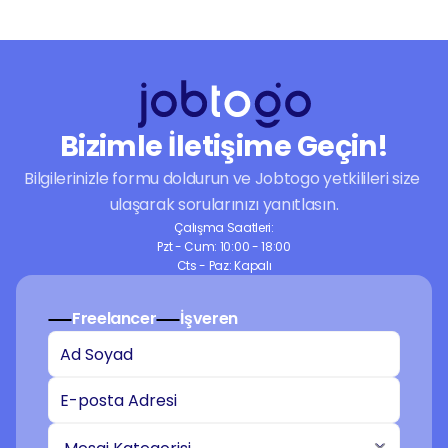
İş Yönetimi
dokunuşla yayın kalitenizi yükseltmek için 
Seslendirme ve Müzik
doğru yerdesiniz. Hemen bir ilan oluşturun ve 
kulaklarda iz bırakacak o mükemmel ses 
kalitesine bugün ulaşın.
Bizimle İletişime Geçin!
Bilgilerinizle formu doldurun ve Jobtogo yetkilileri size 
ulaşarak sorularınızı yanıtlasın.
Çalışma Saatleri:
Pzt - Cum: 10:00 - 18:00
Cts - Paz: Kapalı
Freelancer
İşveren