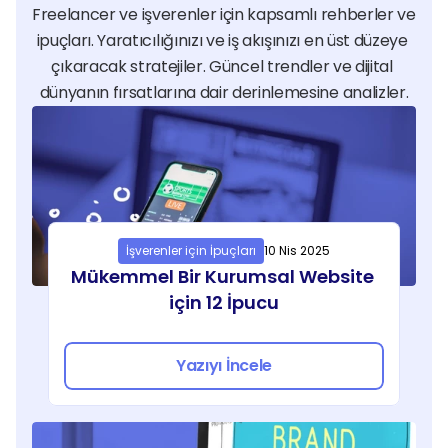
Freelancer ve işverenler için kapsamlı rehberler ve 
olduğu medyadan eğitime, reklamcılıktan 
ipuçları. Yaratıcılığınızı ve iş akışınızı en üst düzeye 
eğlence sektörüne kadar geniş bir alana 
çıkaracak stratejiler. Güncel trendler ve dijital 
hizmet verir. Bir reklam ajansı etkileyici bir 
dünyanın fırsatlarına dair derinlemesine analizler.
kampanya için bu desteği alırken; bir 
akademisyen online eğitim videolarının 
kalitesini artırmak için ses mühendisiyle 
çalışabilir. Freelance uzmanlar yayıncılık, 
oyun geliştirme, müzik ve kurumsal iletişim 
departmanları gibi farklı sahaların teknik 
İşverenler için İpuçları
10 Nis 2025
standartlarına uyum sağlayarak içeriğinize 
Mükemmel Bir Kurumsal Website 
değer katarlar.
için 12 İpucu
Freelance Ses Düzenleme 
Hizmetlerinde Fiyatlandırma 
Yazıyı İncele
Nasıl Yapılır?
Ses düzenleme fiyatları, ham kayıt süresi, ses 
kanalı sayısı, uygulanacak teknik işlemin 