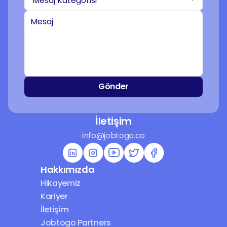
Gönder
İletişim
info@jobtogo.co
Hakkımızda
Hikayemiz
Kariyer
İletişim
Jobtogo Partners