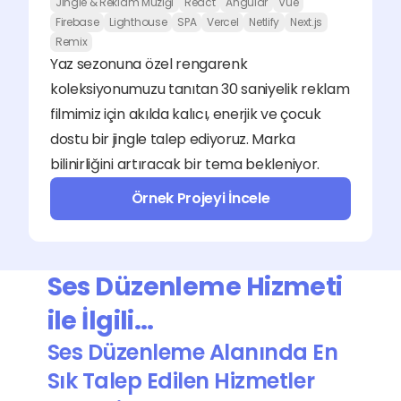
Jingle & Reklam Müziği
React
Angular
Vue
Firebase
Lighthouse
SPA
Vercel
Netlify
Next.js
Remix
Yaz sezonuna özel rengarenk 
koleksiyonumuzu tanıtan 30 saniyelik reklam 
filmimiz için akılda kalıcı, enerjik ve çocuk 
dostu bir jingle talep ediyoruz. Marka 
bilinirliğini artıracak bir tema bekleniyor.
Örnek Projeyi İncele
Ses Düzenleme Hizmeti 
ile İlgili…
Ses Düzenleme Alanında En 
Sık Talep Edilen Hizmetler 