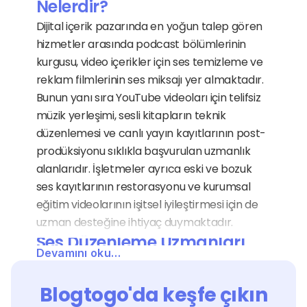
Nelerdir?
Dijital içerik pazarında en yoğun talep gören 
hizmetler arasında podcast bölümlerinin 
kurgusu, video içerikler için ses temizleme ve 
reklam filmlerinin ses miksajı yer almaktadır. 
Bunun yanı sıra YouTube videoları için telifsiz 
müzik yerleşimi, sesli kitapların teknik 
düzenlemesi ve canlı yayın kayıtlarının post-
prodüksiyonu sıklıkla başvurulan uzmanlık 
alanlarıdır. İşletmeler ayrıca eski ve bozuk 
ses kayıtlarının restorasyonu ve kurumsal 
eğitim videolarının işitsel iyileştirmesi için de 
uzman desteğine ihtiyaç duymaktadır.
Ses Düzenleme Uzmanları 
Devamını oku…
Hangi Sektörlere Hizmet 
Verir?
Blogtogo'da keşfe çıkın
Ses düzenleme hizmeti, sesin bir iletişim aracı 