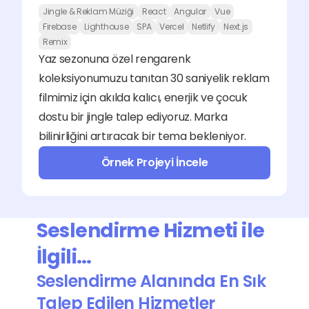
Jingle & Reklam Müziği
React
Angular
Vue
Firebase
Lighthouse
SPA
Vercel
Netlify
Next.js
Remix
Yaz sezonuna özel rengarenk 
koleksiyonumuzu tanıtan 30 saniyelik reklam 
filmimiz için akılda kalıcı, enerjik ve çocuk 
dostu bir jingle talep ediyoruz. Marka 
bilinirliğini artıracak bir tema bekleniyor.
Örnek Projeyi İncele
Seslendirme Hizmeti ile 
İlgili…
Seslendirme Alanında En Sık 
Talep Edilen Hizmetler 