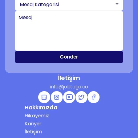
Gönder
İletişim
info@jobtogo.co
Hakkımızda
Hikayemiz
Kariyer
İletişim