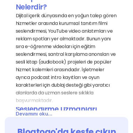
Nelerdir?
Dijital içerik dünyasında en yoğun talep gören 
hizmetler arasında kurumsal tanıtım filmi 
seslendirmesi, YouTube video anlatımları ve 
reklam spotları yer almaktadır. Bunun yanı 
sıra e-öğrenme videoları için eğitim 
seslendirmesi, santral karşılama anonsları ve 
sesli kitap (audiobook) projeleri de popüler 
hizmet kalemleri arasındadır. İşletmeler 
ayrıca podcast intro kayıtları ve oyun 
karakterleri için dublaj desteği gibi yaratıcı 
alanlarda da uzman seslere sıklıkla 
başvurmaktadır.
Seslendirme Uzmanları 
Devamını oku…
Hangi Sektörlere Hizmet 
Verir?
Blogtogo'da keşfe çıkın