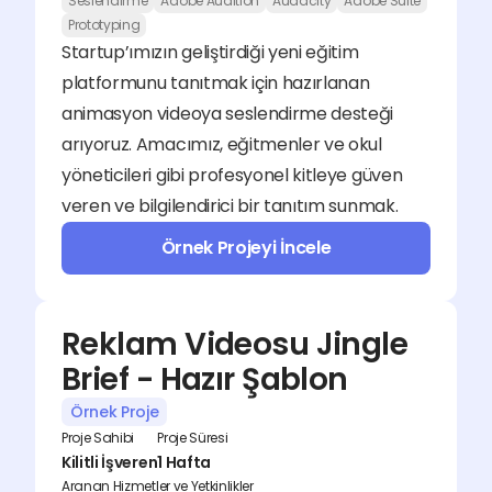
Seslendirme
Adobe Audition
Audacity
Adobe Suite
Prototyping
Startup’ımızın geliştirdiği yeni eğitim 
platformunu tanıtmak için hazırlanan 
animasyon videoya seslendirme desteği 
arıyoruz. Amacımız, eğitmenler ve okul 
yöneticileri gibi profesyonel kitleye güven 
veren ve bilgilendirici bir tanıtım sunmak.
Örnek Projeyi İncele
Reklam Videosu Jingle 
Brief - Hazır Şablon
Örnek Proje
Proje Sahibi
Proje Süresi
Kilitli İşveren
1 Hafta
Aranan Hizmetler ve Yetkinlikler