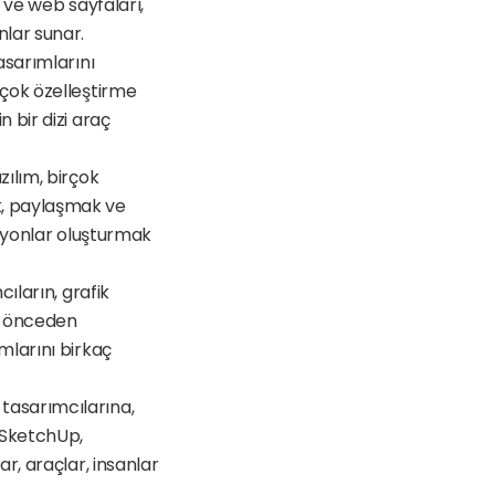
 ve web sayfaları, 
nlar sunar.
sarımlarını 
çok özelleştirme 
bir dizi araç 
ılım, birçok 
, paylaşmak ve 
asyonlar oluşturmak 
ıların, grafik 
n önceden 
larını birkaç 
tasarımcılarına, 
SketchUp, 
r, araçlar, insanlar 