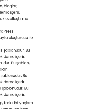
, bloglar, 
demo içerir.
ok özelleştirme 
ordPress 
ayfa oluşturucu ile 
s şablonudur. Bu 
ok demo içerir.
udur. Bu şablon, 
ldir.
 şablonudur. Bu 
ok demo içerir.
 şablonudur. Bu 
ok demo içerir.
, farklı ihtiyaçlara 