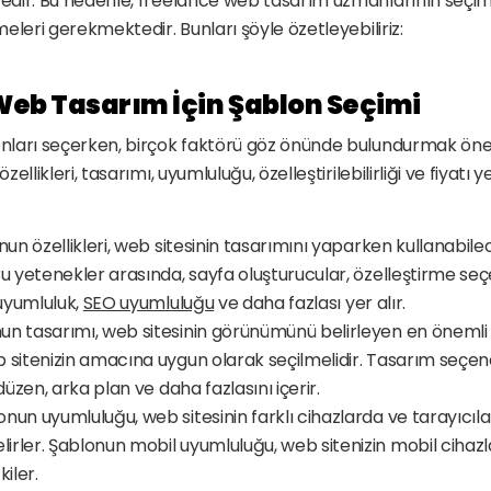
dir. Bu nedenle, freelance web tasarım uzmanlarının seçim
eleri gerekmektedir. Bunları şöyle özetleyebiliriz:
Web Tasarım İçin Şablon Seçimi
ları seçerken, birçok faktörü göz önünde bulundurmak önemli
llikleri, tasarımı, uyumluluğu, özelleştirilebilirliği ve fiyatı yer
onun özellikleri, web sitesinin tasarımını yaparken kullanabilec
Bu yetenekler arasında, sayfa oluşturucular, özelleştirme seç
 uyumluluk, 
SEO uyumluluğu
 ve daha fazlası yer alır.
un tasarımı, web sitesinin görünümünü belirleyen en önemli 
 sitenizin amacına uygun olarak seçilmelidir. Tasarım seçenekl
 düzen, arka plan ve daha fazlasını içerir.
nun uyumluluğu, web sitesinin farklı cihazlarda ve tarayıcılar
rler. Şablonun mobil uyumluluğu, web sitenizin mobil cihazla
iler.