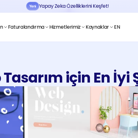
Yapay Zeka Özelliklerini Keşfet!
Yeni
Jobtogo'y
Kaydol
Gör
en
Faturalandırma
Hizmetlerimiz
Kaynaklar
EN
Tasarım için En İyi 
Jobtogo'y
Kaydol
Gör