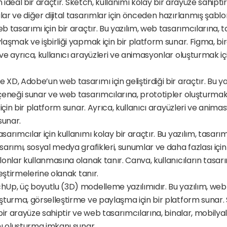
n ideal bir araçtır. Sketch, kullanımı kolay bir arayüze sahiptir
r ve diğer dijital tasarımlar için önceden hazırlanmış şablo
 tasarımı için bir araçtır. Bu yazılım, web tasarımcılarına, ta
aşmak ve işbirliği yapmak için bir platform sunar. Figma, bir
e ayrıca, kullanıcı arayüzleri ve animasyonlar oluşturmak için 
D, Adobe’un web tasarımı için geliştirdiği bir araçtır. Bu yaz
çeneği sunar ve web tasarımcılarına, prototipler oluşturmak
 için bir platform sunar. Ayrıca, kullanıcı arayüzleri ve anim
 sunar.
rımcılar için kullanımı kolay bir araçtır. Bu yazılım, tasarımc
arımı, sosyal medya grafikleri, sunumlar ve daha fazlası içi
onlar kullanmasına olanak tanır. Canva, kullanıcıların tasarım
leştirmelerine olanak tanır.
Up, üç boyutlu (3D) modelleme yazılımıdır. Bu yazılım, web 
şturma, görselleştirme ve paylaşma için bir platform sunar. 
bir arayüze sahiptir ve web tasarımcılarına, binalar, mobilyala
nı oluşturma imkanı sunar.