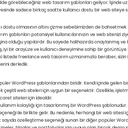
alde görebileceğiniz web tasarım şablonları geliyor. İşinde u
esinde sadece birkaç saatte kullanıcı dostu bir web siteye s
ı dostu olmasının altını çizme sebebimizden de bahsetmek ge
ım şablonları potansiyel kullanıcılarınızın ve web sitenizi zi
şina olduğu yapılardır. Bu sayede halihazırda onaylanmış ve ku
, iyi bir arayüze ve kullanıcı deneyimine sahip bir görüntüye
ki listede freelance web tasarım uzmanımızla beraber, sizin i
erini derledik.
püler WordPress şablonlarından biridir. Kendi içinde gelen bir
 çeşitli web siteleri için uygun bir seçenektir. Özellikle, işletm
aret siteleri için idealdir.
e kullanım kolaylığı için tasarlanmış bir WordPress şablonudur. 
çeneği ile birlikte gelir. Bu nedenle, herhangi bir web sitesi içi
ok sayıda özelleştirme seçeneği sunan bir diğer popüler Word
tmeler, bloglar ve portfolyolar için uygun olan birçok demo iç