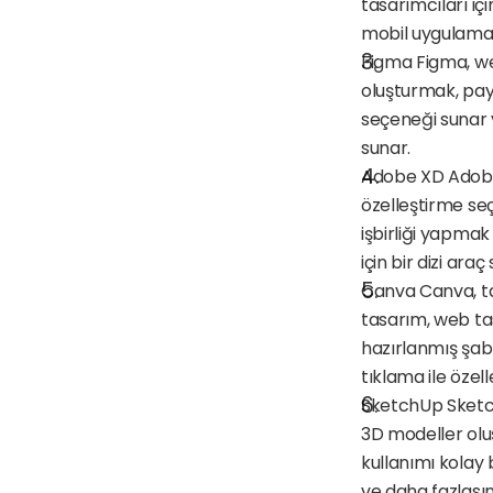
tasarımcıları içi
mobil uygulamala
Figma Figma, web
oluşturmak, payl
seçeneği sunar v
sunar.
Adobe XD Adobe X
özelleştirme se
işbirliği yapmak
için bir dizi araç
Canva Canva, tasa
tasarım, web tas
hazırlanmış şabl
tıklama ile özel
SketchUp Sketch
3D modeller olu
kullanımı kolay 
ve daha fazlası