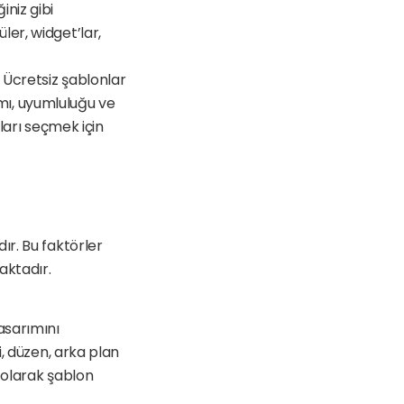
iniz gibi 
er, widget’lar, 
 Ücretsiz şablonlar 
ımı, uyumluluğu ve 
ları seçmek için 
r. Bu faktörler 
aktadır.
sarımını 
i, düzen, arka plan 
 olarak şablon 