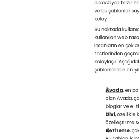
neredeyse
 hazır h
ve bu şablonlar say
kolay. 
Bu noktada kullanıc
kullanılan web tasar
insanların en çok a
testlerinden geçmiş
kolaylaşır. Aşağıda
şablonlardan en iyil
Avada
, en po
olan Avada, çok
bloglar ve e-tic
Divi
, özellikl
özelleştirme se
BeTheme
, ç
Bu şablon, işle