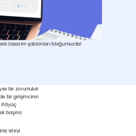
 web tasarım şablonları bloğumuzda!
se bir zorunluluk 
de bir girişimcinin 
ihtiyaç 
ek başına 
 ve hayal ettiğiniz siteyi 