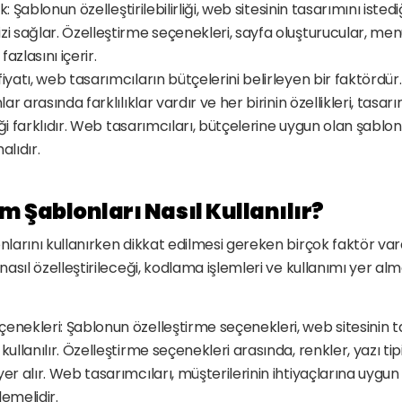
lik: Şablonun özelleştirilebilirliği, web sitesinin tasarımını istediğ
zi sağlar. Özelleştirme seçenekleri, sayfa oluşturucular, menül
azlasını içerir.
fiyatı, web tasarımcıların bütçelerini belirleyen bir faktördür.
nlar arasında farklılıklar vardır ve her birinin özellikleri, tasar
rliği farklıdır. Web tasarımcıları, bütçelerine uygun olan şablon
lıdır.
 Şablonları Nasıl Kullanılır?
arını kullanırken dikkat edilmesi gereken birçok faktör vardı
asıl özelleştirileceği, kodlama işlemleri ve kullanımı yer alm
enekleri: Şablonun özelleştirme seçenekleri, web sitesinin ta
kullanılır. Özelleştirme seçenekleri arasında, renkler, yazı tip
yer alır. Web tasarımcıları, müşterilerinin ihtiyaçlarına uygun
rlemelidir.