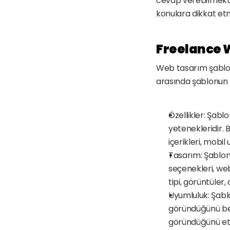
cevap verebilmekte
konulara dikkat etm
Freelance 
Web tasarım şablon
arasında şablonun öze
Özellikler: Şabl
yetenekleridir. 
içerikleri, mobil
Tasarım: Şablon
seçenekleri, web
tipi, görüntüler,
Uyumluluk: Şablo
göründüğünü beli
göründüğünü etk