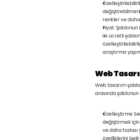
Özelleştirilebilir
değiştirebilmeni
renkler ve daha f
Fiyat: Şablonun 
ile ücretli şablo
özelleştirilebili
araştırma yapma
Web Tasarım
Web tasarım şablonl
arasında şablonun n
Özelleştirme Seç
değiştirmek için 
ve daha fazlası 
özelliklerini beli