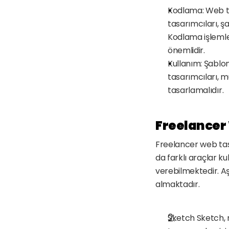
Kodlama: Web tas
tasarımcıları, ş
Kodlama işlemler
önemlidir.
Kullanım: Şablo
tasarımcıları, m
tasarlamalıdır.
Freelancer 
Freelancer web tasa
da farklı araçlar kul
verebilmektedir. Aş
almaktadır.
Sketch Sketch, 