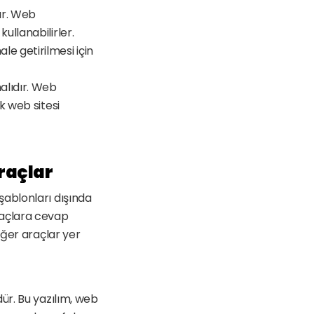
ır. Web 
llanabilirler. 
e getirilmesi için 
lıdır. Web 
 web sitesi 
raçlar
ablonları dışında 
iyaçlara cevap 
ğer araçlar yer 
ür. Bu yazılım, web 