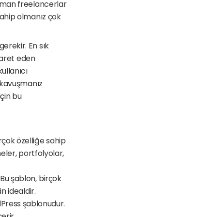
zman freelancerlar 
ahip olmanız çok 
rekir. En sık 
yaret eden 
llanıcı 
 kavuşmanız 
çin bu 
çok özelliğe sahip 
eler, portfolyolar, 
Bu şablon, birçok 
n idealdir.
Press şablonudur. 
erir.