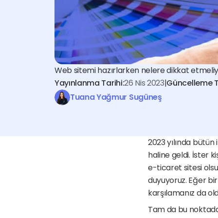
Web sitemi hazırlarken nelere dikkat etmeli
Yayınlanma Tarihi:
26 Nis 2023
|
Güncelleme Ta
Tuana Yağmur Sugüneş
2023 yılında bütün i
haline geldi. İster ki
e-ticaret sitesi ols
duyuyoruz. Eğer bir
karşılamanız da old
Tam da bu noktada 