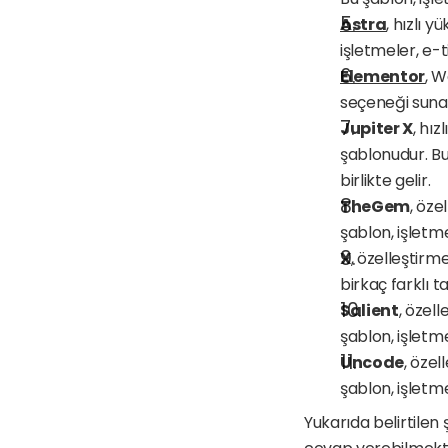
Astra
, hızlı 
işletmeler, e-t
Elementor
, W
seçeneği sunar 
Jupiter X
, hız
şablonudur. Bu 
birlikte gelir.
TheGem
, öze
şablon, işletme
X
, özelleştirm
birkaç farklı t
Salient
, özel
şablon, işletme
Uncode
, öze
şablon, işletme
Yukarıda belirtilen ş