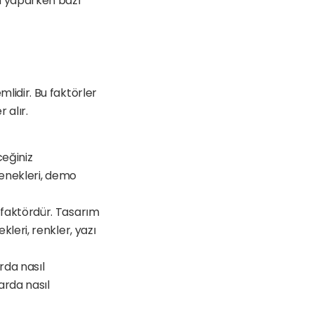
 yaparken bazı 
dir. Bu faktörler 
 alır.
eğiniz 
enekleri, demo 
faktördür. Tasarım 
eri, renkler, yazı 
da nasıl 
rda nasıl 