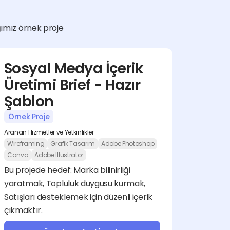
ğımız örnek proje 
Sosyal Medya İçerik 
Üretimi Brief - Hazır 
Şablon
Örnek Proje
Aranan Hizmetler ve Yetkinlikler
Wireframing
Grafik Tasarım
Adobe Photoshop
Canva
Adobe Illustrator
Bu projede hedef: Marka bilinirliği 
yaratmak, Topluluk duygusu kurmak, 
Satışları desteklemek için düzenli içerik 
çıkmaktır.