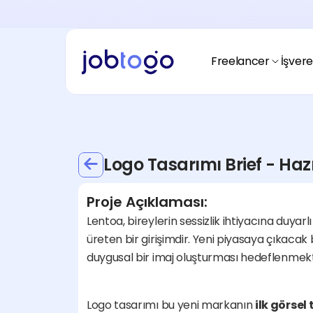
Ödeme Alma
Freelancerım nasıl ödeme almalıyım?
Ödeme Yapma
İşverenim nasıl ödeme yapmalıyım?
Freelancer
İşver
Fiyatlandırma
Nasıl çalışır?
Freelancer
Freelancerım
Spacetogo
Nasıl başlayacağım?
Avantajları nedir?
Logo Tasarımı Brief - Haz
Hikayemiz
Blogtogo
Jobtogo kimdir?
Kaynaklar nerede?
Proje Açıklaması:
Fiyatlandırma
Ödeme Alma
Lentoa, bireylerin sessizlik ihtiyacına duyarlı 
Nasıl çalışır?
Yasal uyumluluk nedir?
üreten bir girişimdir. Yeni piyasaya çıkac
Fiyatlandırma
Ödeme Alma
duygusal bir imaj oluşturması hedeflenmekt
Nasıl çalışır?
Yasal uyumluluk nedir?
Logo tasarımı bu yeni markanın 
ilk görsel 