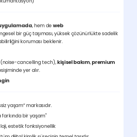
 dokümantasyon)
 uygulamada
, hem de 
web 
imgesel bir güç taşıması, yüksek çözünürlükte sadelik 
ilirliğini koruması beklenir.
 (noise-cancelling tech), 
kişisel bakım
, 
premium 
esişiminde yer alır.
ngin
essiz yaşam” markasıdır.
a farkında bir yaşam"
ji, estetik fonksiyonellik
üm dijital kimlik sürecinin temel taşıdır.