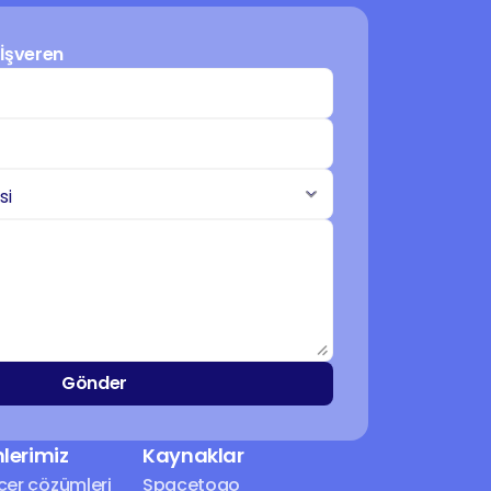
İşveren
Gönder
lerimiz
Kaynaklar
cer çözümleri
Spacetogo