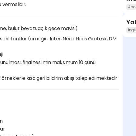
 vermelidir.
Adob
Yab
füme, bulut beyazı, açık gece mavisi)
İngi
serif fontlar (örneğin: Inter, Neue Haas Grotesk, DM 
ji
e sunulması, final teslimin maksimum 10 günü 
rneklerle kısa geri bildirim akışı talep edilmektedir
on
lar