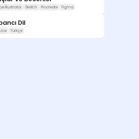
e Illustrator
Sketch
Procreate
Figma
ancı Dil
lizce
Türkçe