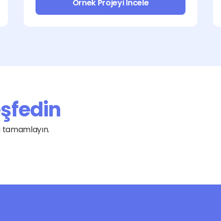
Örnek Projeyi İncele
eşfedin
Grafik ve Tasarım
Yazılım
la tamamlayın.
Websitesi Kurulumu
İçerik ve Çeviri