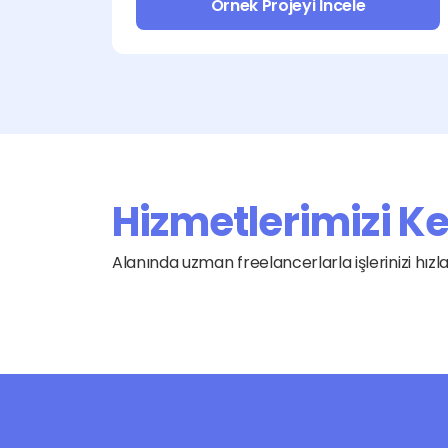
Örnek Projeyi İncele
Hizmetlerimizi K
Alanında uzman freelancerlarla işlerinizi hız