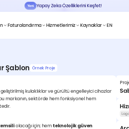
Yapay Zeka Özelliklerini Keşfet!
Yeni
Jobtogo'y
Kaydol
Gör
en
Faturalandırma
Hizmetlerimiz
Kaynaklar
EN
ır Şablon
Örnek Proje
Jobtogo'y
Proj
Kaydol
Gör
Sab
geliştirilmiş kulaklıklar ve gürültü engelleyici cihazlar 
ak bu markanın, sektörde hem fonksiyonel hem 
Hi
edir.
Log
temsili
 olacağı için; hem 
teknolojik güven 
Ara