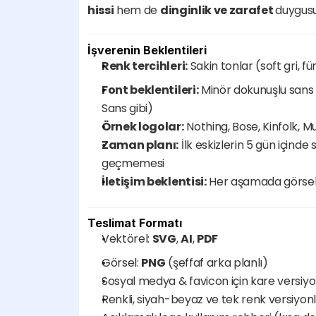
hissi
 hem de 
dinginlik ve zarafet 
duygusu
İşverenin Beklentileri
Renk tercihleri:
 Sakin tonlar (soft gri, 
Font beklentileri:
 Minör dokunuşlu sans 
Sans gibi)
Örnek logolar:
 Nothing, Bose, Kinfolk, Mu
Zaman planı:
 İlk eskizlerin 5 gün içind
geçmemesi
İletişim beklentisi:
 Her aşamada görsel ö
Teslimat Formatı
Vektörel: 
SVG
, 
AI
, 
PDF
Görsel: 
PNG
 (şeffaf arka planlı)
Sosyal medya & favicon için kare versiy
Renkli, siyah-beyaz ve tek renk versiyon