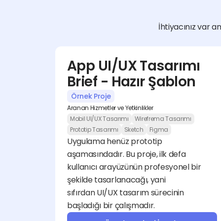
İhtiyacınız var am
App UI/UX Tasarımı 
Brief - Hazır Şablon
Örnek Proje
Aranan Hizmetler ve Yetkinlikler
Mobil UI/UX Tasarımı
Wirefrema Tasarımı
Prototip Tasarımı
Sketch
Figma
Uygulama henüz prototip 
aşamasındadır. Bu proje, ilk defa 
kullanıcı arayüzünün profesyonel bir 
şekilde tasarlanacağı, yani 
sıfırdan UI/UX tasarım sürecinin 
başladığı bir çalışmadır.