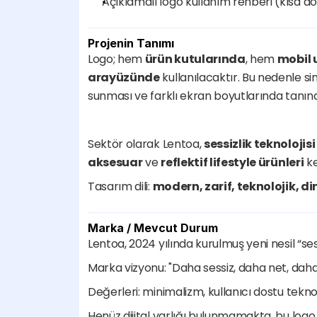
Açıklamalı logo kullanım rehberi (kısa
Projenin Tanımı
Logo; hem 
ürün kutularında
, hem 
mobil
arayüzünde
 kullanılacaktır. Bu nedenle s
sunması ve farklı ekran boyutlarında tanınab
Sektör olarak Lentoa, 
sessizlik teknolojisi
aksesuar
 ve 
reflektif lifestyle ürünleri
 k
Tasarım dili: 
modern, zarif, teknolojik, di
Marka / Mevcut Durum
Lentoa, 2024 yılında kurulmuş yeni nesil “s
Marka vizyonu: "Daha sessiz, daha net, dah
Değerleri: minimalizm, kullanıcı dostu teknolo
Henüz dijital varlığı bulunmamakta, bu logo t