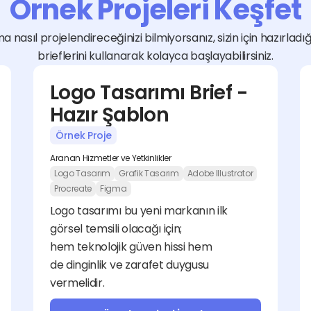
Örnek Projeleri Keşfet
a nasıl projelendireceğinizi bilmiyorsanız, sizin için hazırladı
brieflerini kullanarak kolayca başlayabilirsiniz.
Logo Tasarımı Brief - 
Hazır Şablon
Örnek Proje
Aranan Hizmetler ve Yetkinlikler
Logo Tasarım
Grafik Tasarım
Adobe Illustrator
Procreate
Figma
Logo tasarımı bu yeni markanın ilk 
görsel temsili olacağı için; 
hem teknolojik güven hissi hem 
de dinginlik ve zarafet duygusu 
vermelidir.