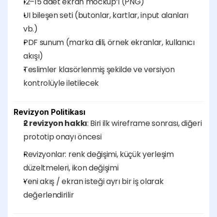
12–15 adet ekran mockup’ı (PNG)
UI bileşen seti (butonlar, kartlar, input alanları 
vb.)
PDF sunum (marka dili, örnek ekranlar, kullanıcı 
akışı)
Teslimler klasörlenmiş şekilde ve versiyon 
kontrolüyle iletilecek
Revizyon Politikası
2 revizyon hakkı
: Biri ilk wireframe sonrası, diğeri 
prototip onayı öncesi
Revizyonlar: renk değişimi, küçük yerleşim 
düzeltmeleri, ikon değişimi
Yeni akış / ekran isteği ayrı bir iş olarak 
değerlendirilir