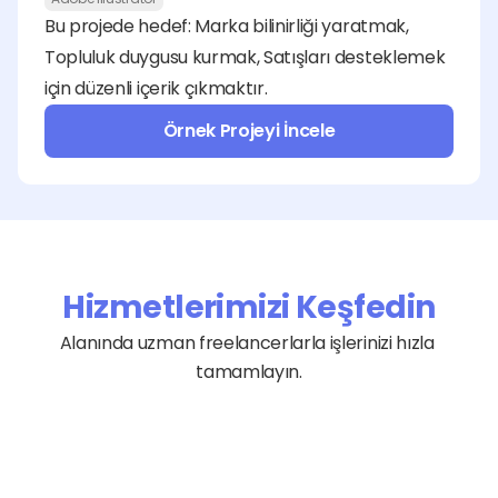
Bu projede hedef: Marka bilinirliği yaratmak, 
Topluluk duygusu kurmak, Satışları desteklemek 
için düzenli içerik çıkmaktır.
Örnek Projeyi İncele
Hizmetlerimizi Keşfedin
Alanında uzman freelancerlarla işlerinizi hızla 
tamamlayın.
Grafik ve Tasarım
Yazılım
Websitesi Kurulumu
İçerik ve Çeviri