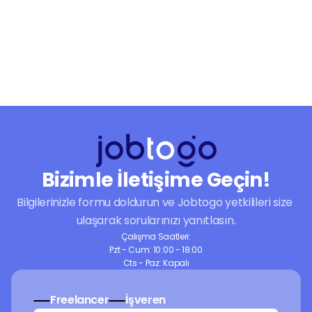
Pazarlama ve Reklam
Fotoğraf ve Video
İş Yönetimi
Seslendirme ve Müzik
Bizimle İletişime Geçin!
Bilgilerinizle formu doldurun ve Jobtogo yetkilileri size 
ulaşarak sorularınızı yanıtlasın.
Çalışma Saatleri:
Pzt - Cum: 10:00 - 18:00
Cts - Paz: Kapalı
Freelancer
İşveren