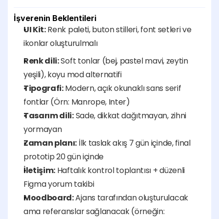
İşverenin Beklentileri
UI Kit:
 Renk paleti, buton stilleri, font setleri ve 
ikonlar oluşturulmalı
Renk dili:
 Soft tonlar (bej, pastel mavi, zeytin 
yeşili), koyu mod alternatifi
Tipografi:
 Modern, açık okunaklı sans serif 
fontlar (Örn: Manrope, Inter)
Tasarım dili:
 Sade, dikkat dağıtmayan, zihni 
yormayan
Zaman planı:
 İlk taslak akış 7 gün içinde, final 
prototip 20 gün içinde
İletişim:
 Haftalık kontrol toplantısı + düzenli 
Figma yorum takibi
Moodboard:
 Ajans tarafından oluşturulacak 
ama referanslar sağlanacak (örneğin: 