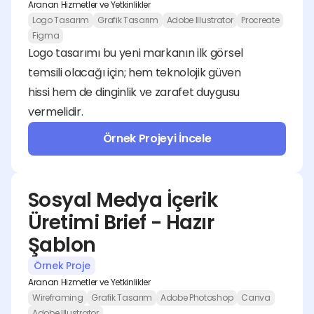
Aranan Hizmetler ve Yetkinlikler
Logo Tasarım
Grafik Tasarım
Adobe Illustrator
Procreate
Figma
Logo tasarımı bu yeni markanın ilk görsel 
temsili olacağı için; hem teknolojik güven 
hissi hem de dinginlik ve zarafet duygusu 
vermelidir.
Örnek Projeyi İncele
Sosyal Medya İçerik 
Üretimi Brief - Hazır 
Şablon
Örnek Proje
Aranan Hizmetler ve Yetkinlikler
Wireframing
Grafik Tasarım
Adobe Photoshop
Canva
Adobe Illustrator