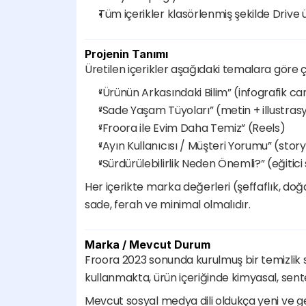
Tüm içerikler klasörlenmiş şekilde Drive 
Projenin Tanımı
Üretilen içerikler aşağıdaki temalara göre ç
“Ürünün Arkasındaki Bilim” (infografik ca
“Sade Yaşam Tüyoları” (metin + illustras
“Froora ile Evim Daha Temiz” (Reels)
“Ayın Kullanıcısı / Müşteri Yorumu” (story
“Sürdürülebilirlik Neden Önemli?” (eğitici 
Her içerikte marka değerleri (şeffaflık, doğallı
sade, ferah ve minimal olmalıdır.
Marka / Mevcut Durum
Froora 2023 sonunda kurulmuş bir temizlik 
kullanmakta, ürün içeriğinde kimyasal, sen
Mevcut sosyal medya dili oldukça yeni ve gel