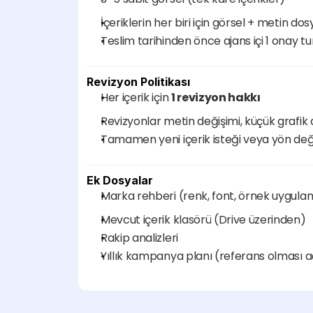
İçeriklerin her biri için görsel + metin 
Teslim tarihinden önce ajans içi 1 onay tu
Revizyon Politikası
Her içerik için 
1 revizyon hakkı
Revizyonlar metin değişimi, küçük grafik 
Tamamen yeni içerik isteği veya yön değişi
Ek Dosyalar
Marka rehberi (renk, font, örnek uygul
Mevcut içerik klasörü (Drive üzerinden)
Rakip analizleri
Yıllık kampanya planı (referans olması a