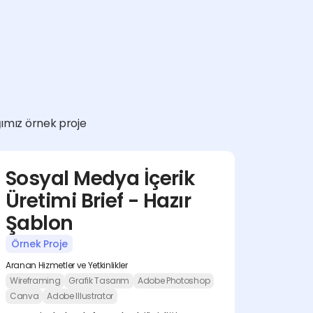
ğımız örnek proje 
Sosyal Medya İçerik 
Üretimi Brief - Hazır 
Şablon
Örnek Proje
Aranan Hizmetler ve Yetkinlikler
Wireframing
Grafik Tasarım
Adobe Photoshop
Canva
Adobe Illustrator