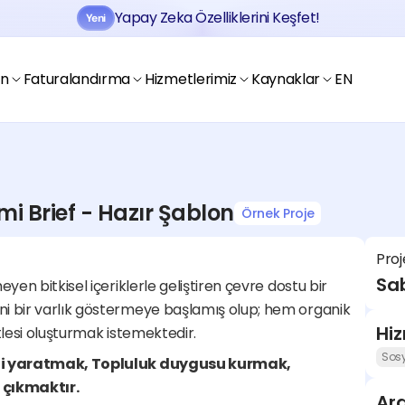
Yapay Zeka Özelliklerini Keşfet!
Yeni
Jobtogo'y
Kaydol
Gör
en
Faturalandırma
Hizmetlerimiz
Kaynaklar
EN
mi Brief - Hazır Şablon
Örnek Proje
Jobtogo'y
Proj
Kaydol
Gör
Sab
yen bitkisel içeriklerle geliştiren çevre dostu bir 
ni bir varlık göstermeye başlamış olup; hem organik 
Hi
itlesi oluşturmak istemektedir.
Sosy
iği yaratmak, Topluluk duygusu kurmak, 
k çıkmaktır.
Ara