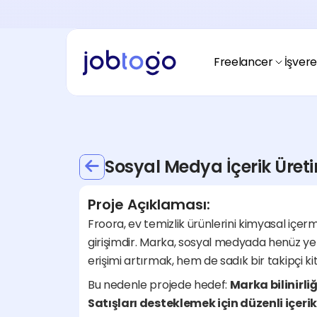
Ödeme Alma
Freelancerım nasıl ödeme almalıyım?
Ödeme Yapma
İşverenim nasıl ödeme yapmalıyım?
Freelancer
İşver
Fiyatlandırma
Nasıl çalışır?
Freelancer
Freelancerım
Spacetogo
Nasıl başlayacağım?
Avantajları nedir?
Sosyal Medya İçerik Üreti
Hikayemiz
Blogtogo
Jobtogo kimdir?
Kaynaklar nerede?
Proje Açıklaması:
Fiyatlandırma
Ödeme Alma
Froora, ev temizlik ürünlerini kimyasal içerme
Nasıl çalışır?
Yasal uyumluluk nedir?
girişimdir. Marka, sosyal medyada henüz ye
Fiyatlandırma
Ödeme Alma
erişimi artırmak, hem de sadık bir takipçi k
Nasıl çalışır?
Yasal uyumluluk nedir?
Bu nedenle projede hedef: 
Marka bilinirl
Satışları desteklemek için düzenli içeri