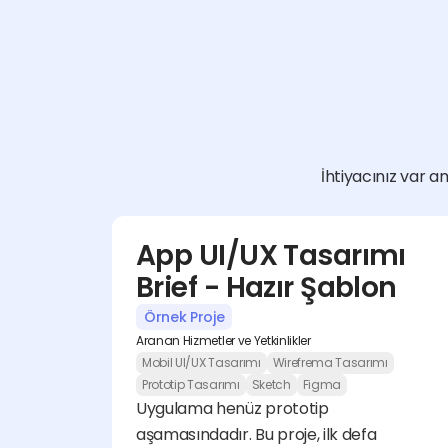
İhtiyacınız var am
App UI/UX Tasarımı 
Brief - Hazır Şablon
Örnek Proje
Aranan Hizmetler ve Yetkinlikler
Mobil UI/UX Tasarımı
Wirefrema Tasarımı
Prototip Tasarımı
Sketch
Figma
Uygulama henüz prototip 
aşamasındadır. Bu proje, ilk defa 