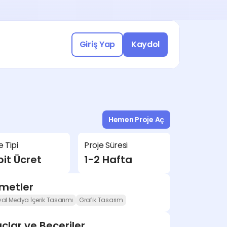
Yasal Uyumlu Çalışmak için 
a katılın!
üşme Ayarla
Giriş Yap
Kaydol
Freelance işleri keşfetmek için 
Hemen Proje Aç
a katılın!
e Tipi
Proje Süresi
üşme Ayarla
it Ücret
1-2 Hafta
zmetler
al Medya İçerik Tasarımı
Grafik Tasarım
çlar ve Beceriler