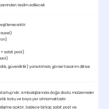
üzerinden teslim edilecek
eşitlenecektir:
rousel)
yon)
 + sabit post)
seri)
k, güvenilirlik) yansıtılmalı, görsel tasarım dili ise 
startup’ıdır. Ambalajlarında doğa dostu malzemeler 
tetik koku ve boya yer almamaktadır.
işime açıktır. Sadece birkaç sabit post ve 