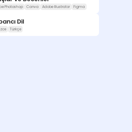
be Photoshop
Canva
Adobe Illustrator
Figma
ancı Dil
lizce
Türkçe