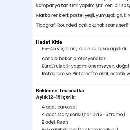
kampanya tanıtımı yapılmıştır. Yeni bir sosy
Marka renkleri: pastel yeşil, yumuşak gri, ki
Tipografi: Rounded, açık okunaklı sans serif ya
Hedef Kitle
25–45 yaş arası, kadın kullanıcı ağırlıklı
Anne & bekar profesyoneller
Sürdürülebilir yaşamı önemseyen, doğal ü
Instagram ve Pinterest'te aktif, estetik v
Beklenen Teslimatlar
Aylık 12–15 içerik:
4 adet carousel
4 adet story serisi (her biri 3–5 frame)
2 adet Reels
3–5 sabit görsel (tek kare içerikler)