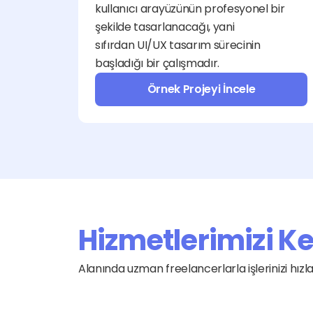
kullanıcı arayüzünün profesyonel bir 
şekilde tasarlanacağı, yani 
sıfırdan UI/UX tasarım sürecinin 
başladığı bir çalışmadır.
Örnek Projeyi İncele
Hizmetlerimizi K
Alanında uzman freelancerlarla işlerinizi hız