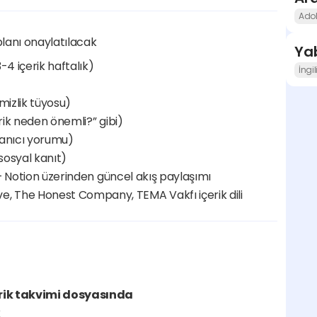
Ado
 planı onaylatılacak
Yab
-4 içerik haftalık)
İngi
mizlik tüyosu)
çerik neden önemli?” gibi)
llanıcı yorumu)
 sosyal kanıt)
ı + Notion üzerinden güncel akış paylaşımı
ve, The Honest Company, TEMA Vakfı içerik dili
rik takvimi dosyasında
k