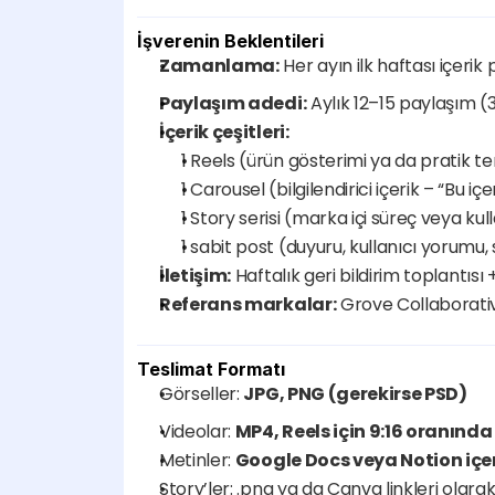
İşverenin Beklentileri
Zamanlama:
 Her ayın ilk haftası içerik
Paylaşım adedi:
 Aylık 12–15 paylaşım (3
İçerik çeşitleri:
1 Reels (ürün gösterimi ya da pratik te
1 Carousel (bilgilendirici içerik – “Bu i
1 Story serisi (marka içi süreç veya ku
1 sabit post (duyuru, kullanıcı yorumu,
İletişim:
 Haftalık geri bildirim toplantıs
Referans markalar:
 Grove Collaborati
Teslimat Formatı
Görseller: 
JPG, PNG (gerekirse PSD)
Videolar: 
MP4, Reels için 9:16 oranında
Metinler: 
Google Docs veya Notion içe
Story’ler: .png ya da Canva linkleri olara