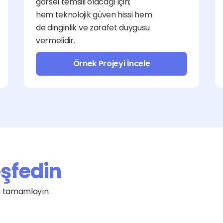
görsel temsili olacağı için; 
hem teknolojik güven hissi hem 
de dinginlik ve zarafet duygusu 
vermelidir.
Örnek Projeyi İncele
eşfedin
Grafik ve Tasarım
Yazılım
la tamamlayın.
Websitesi Kurulumu
İçerik ve Çeviri