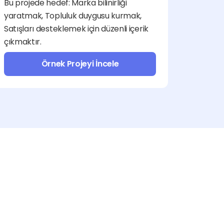
Bu projede hedef: Marka bilinirliği 
yaratmak, Topluluk duygusu kurmak, 
Satışları desteklemek için düzenli içerik 
çıkmaktır.
Örnek Projeyi İncele
Pazarlama ve Reklam
Fotoğraf ve Video
İş Yönetimi
Seslendirme ve Müzik