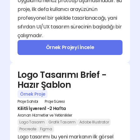
Uygulama henüz prototip aşamasındadır. Bu 
proje, ilk defa kullanıcı arayüzünün 
profesyonel bir şekilde tasarlanacağı, yani 
sıfırdan UI/UX tasarım sürecinin başladığı bir 
çalışmadır.
Örnek Projeyi İncele
Logo Tasarımı Brief - 
Hazır Şablon
Örnek Proje
Proje Sahibi
Proje Süresi
Kilitli İşveren
1 -2 Hafta
Aranan Hizmetler ve Yetkinlikler
Logo Tasarım
Grafik Tasarım
Adobe Illustrator
Procreate
Figma
Logo tasarımı bu yeni markanın ilk görsel 