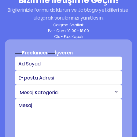
Bizimle İletişime Geçin!
Bilgilerinizle formu doldurun ve Jobtogo yetkilileri size 
ulaşarak sorularınızı yanıtlasın.
Çalışma Saatleri:
Pzt - Cum: 10:00 - 18:00
Cts - Paz: Kapalı
Freelancer
İşveren