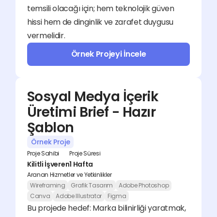
temsili olacağı için; hem teknolojik güven 
hissi hem de dinginlik ve zarafet duygusu 
vermelidir.
Örnek Projeyi İncele
Sosyal Medya İçerik 
Üretimi Brief - Hazır 
Şablon
Örnek Proje
Proje Sahibi
Proje Süresi
Kilitli İşveren
1 Hafta
Aranan Hizmetler ve Yetkinlikler
Wireframing
Grafik Tasarım
Adobe Photoshop
Canva
Adobe Illustrator
Figma
Bu projede hedef: Marka bilinirliği yaratmak, 