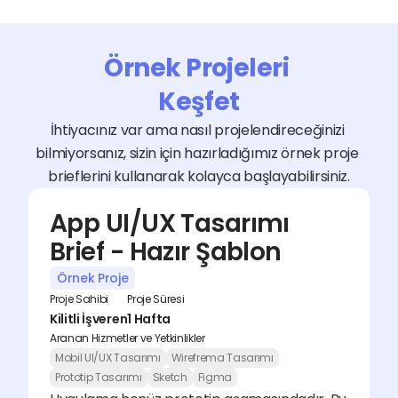
Örnek Projeleri 
Keşfet
İhtiyacınız var ama nasıl projelendireceğinizi 
bilmiyorsanız, sizin için hazırladığımız örnek proje 
brieflerini kullanarak kolayca başlayabilirsiniz.
App UI/UX Tasarımı 
Brief - Hazır Şablon
Örnek Proje
Proje Sahibi
Proje Süresi
Kilitli İşveren
1 Hafta
Aranan Hizmetler ve Yetkinlikler
Mobil UI/UX Tasarımı
Wirefrema Tasarımı
Prototip Tasarımı
Sketch
Figma