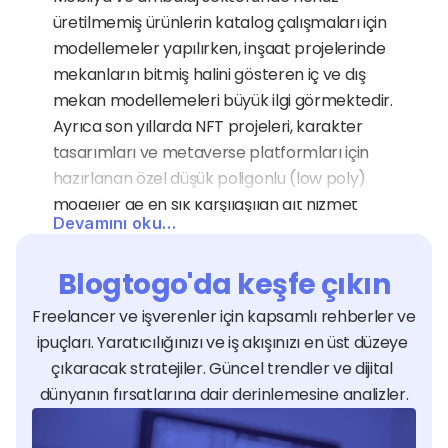
üretilmemiş ürünlerin katalog çalışmaları için 
modellemeler yapılırken, inşaat projelerinde 
mekanların bitmiş halini gösteren iç ve dış 
mekan modellemeleri büyük ilgi görmektedir. 
Ayrıca son yıllarda NFT projeleri, karakter 
tasarımları ve metaverse platformları için 
hazırlanan özel düşük poligonlu (low poly) 
modeller de en sık karşılaşılan alt hizmet 
Devamını oku…
alanları arasındadır.
3D Modelleme Uzmanları 
Blogtogo'da keşfe çıkın
Hangi Sektörlere Hizmet 
Freelancer ve işverenler için kapsamlı rehberler ve 
Verir?
ipuçları. Yaratıcılığınızı ve iş akışınızı en üst düzeye 
3D modelleme hizmeti, mimarlıktan oyun 
çıkaracak stratejiler. Güncel trendler ve dijital 
geliştirmeye, otomotivden kuyumculuğa 
dünyanın fırsatlarına dair derinlemesine analizler.
kadar görselleştirme ihtiyacı olan tüm 
modern endüstrilere hitap eder. Sağlık 