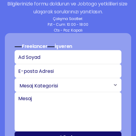
Bilgilerinizle formu doldurun ve Jobtogo yetkilileri size 
ulaşarak sorularınızı yanıtlasın.
Çalışma Saatleri:
Pzt - Cum: 10:00 - 18:00
Cts - Paz: Kapalı
Freelancer
İşveren