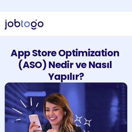
Yapay Zeka Özelliklerini Keşfet!
Yeni
Jobtogo'y
Kaydol
Gör
Freelancer
App Store Optimization 
Hizmetlerimiz
İşveren
(ASO) Nedir ve Nasıl 
Faturalandırma
Yapılır?
Kaynaklar
EN
Giriş Yap
Kaydol